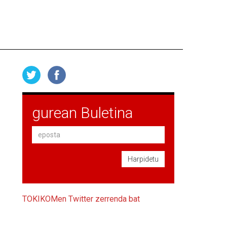
gurean Buletina
Harpidetu
TOKIKOMen Twitter zerrenda bat