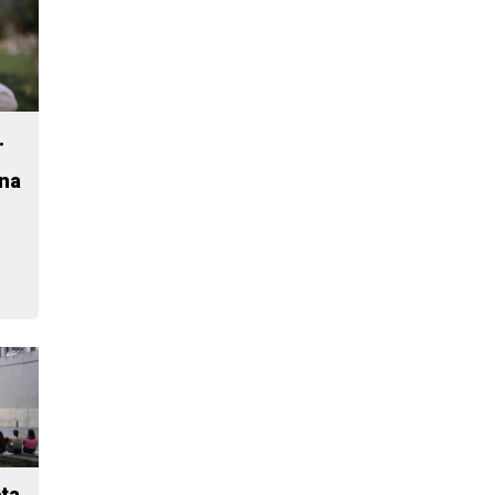
.
ena
ta