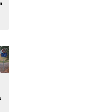
n
o
k