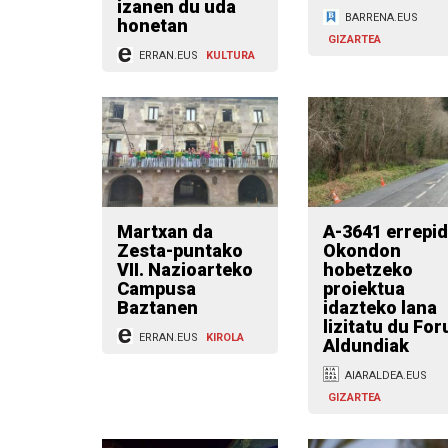
izanen du uda
BARRENA.EUS
honetan
GIZARTEA
ERRAN.EUS
KULTURA
Martxan da
A-3641 errepi
Zesta-puntako
Okondon
VII. Nazioarteko
hobetzeko
Campusa
proiektua
Baztanen
idazteko lana
lizitatu du For
ERRAN.EUS
KIROLA
Aldundiak
AIARALDEA.EUS
GIZARTEA