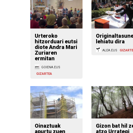
Urteroko
Originaltasun
hitzorduari eutsi
lehiatu dira
diote Andra Mari
ALEA.EUS
GIZART
Zuriaren
ermitan
GOIENA.EUS
GIZARTEA
Oinaztuak
Gizon bat hil z
apurtu zuen
atzo Urrategi