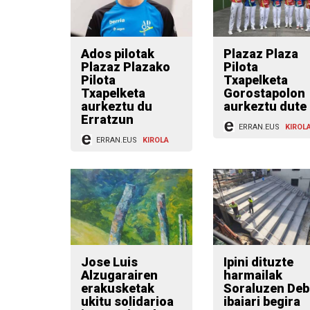
Ados pilotak
Plazaz Plaza
Plazaz Plazako
Pilota
Pilota
Txapelketa
Txapelketa
Gorostapolon
aurkeztu du
aurkeztu dute
Erratzun
ERRAN.EUS
KIROL
ERRAN.EUS
KIROLA
Jose Luis
Ipini dituzte
Alzugarairen
harmailak
erakusketak
Soraluzen Deb
ukitu solidarioa
ibaiari begira