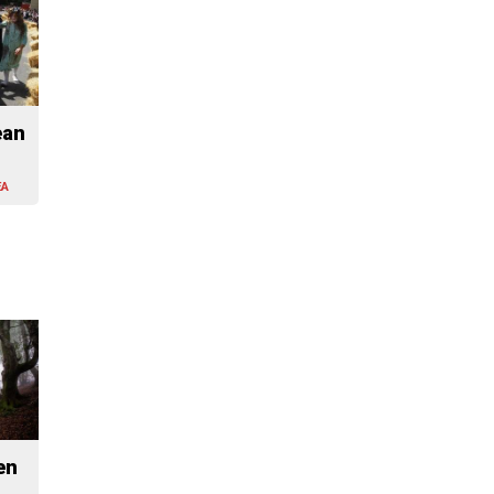
ean
EA
en