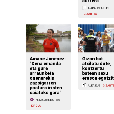
aurrera
AIARALDEA.EUS
GIZARTEA
Amane Jimenez:
Gizon bat
"Dena emanda
atxilotu dute,
eta gure
kontzertu
arraunketa
batean sexu
onenarekin
erasoa egotzit
zazpigarren
ALEA.EUS
GIZART
postura iristen
saiatuko gara"
ZUMAIAGUKA.EUS
KIROLA