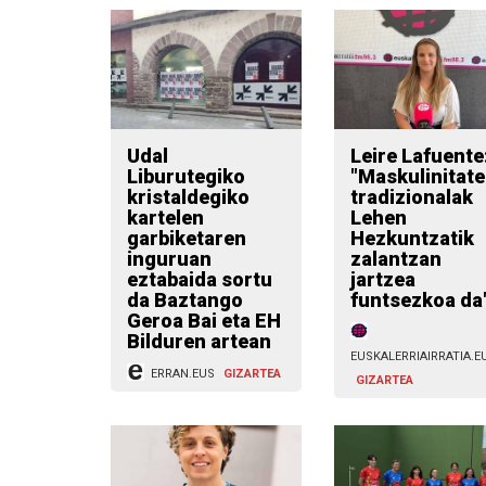
Udal
Leire Lafuente
Liburutegiko
"Maskulinitate
kristaldegiko
tradizionalak
kartelen
Lehen
garbiketaren
Hezkuntzatik
inguruan
zalantzan
eztabaida sortu
jartzea
da Baztango
funtsezkoa da
Geroa Bai eta EH
Bilduren artean
EUSKALERRIAIRRATIA.E
ERRAN.EUS
GIZARTEA
GIZARTEA