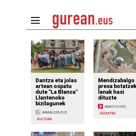
Dantza eta jolas
Mendizabalgo
artean ospatu
presa botatze
dute "La Blanca"
lanak hasi
Llantenoko
dituzte
bizilagunek
ANBOTO.ORG
AIARALDEA.EUS
GIZARTEA
KULTURA