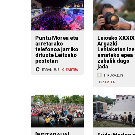
Puntu Morea eta
Leioako XXXIX
arretarako
Argazki
telefonoa jarriko
Lehiaketan iz
dituzte Leitzako
emateko epea
pestetan
zabalik dago
jada
ERRAN.EUS
GIZARTEA
HIRUKA.EUS
GIZARTEA
[EGITARAUA]
Frida-Marlon e