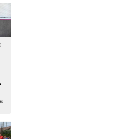
:
"
US