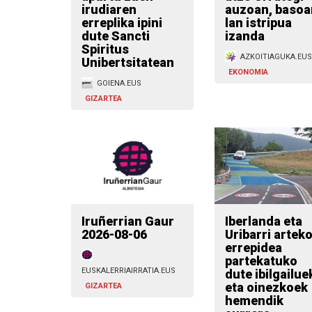
irudiaren
auzoan, basoa
erreplika ipini
lan istripua
dute Sancti
izanda
Spiritus
AZKOITIAGUKA.EUS
Unibertsitatean
EKONOMIA
GOIENA.EUS
GIZARTEA
Iruñerrian Gaur
Iberlanda eta
2026-08-06
Uribarri artek
errepidea
partekatuko
EUSKALERRIAIRRATIA.EUS
dute ibilgailue
eta oinezkoek
GIZARTEA
hemendik