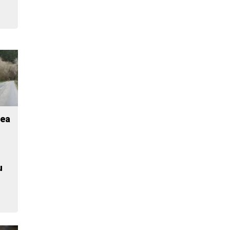
dea
u