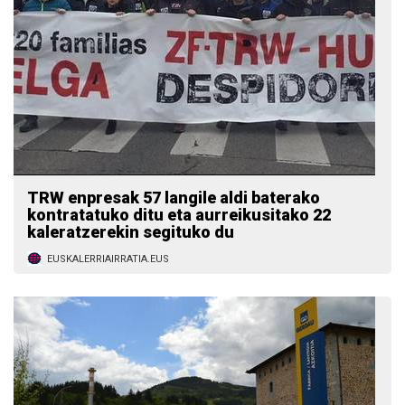
TRW enpresak 57 langile aldi baterako
kontratatuko ditu eta aurreikusitako 22
kaleratzerekin segituko du
EUSKALERRIAIRRATIA.EUS