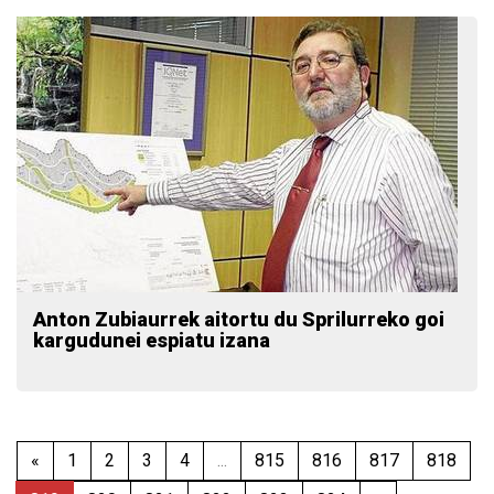
Anton Zubiaurrek aitortu du Sprilurreko goi
kargudunei espiatu izana
«
1
2
3
4
...
815
816
817
818