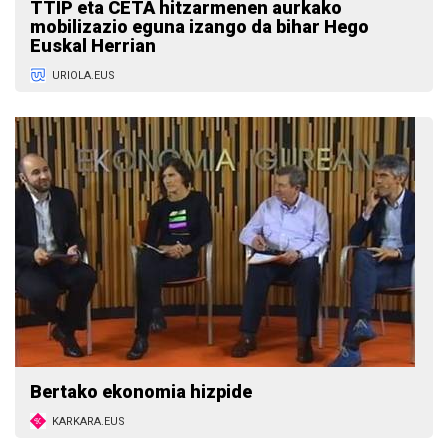
TTIP eta CETA hitzarmenen aurkako
mobilizazio eguna izango da bihar Hego
Euskal Herrian
URIOLA.EUS
Bertako ekonomia hizpide
KARKARA.EUS