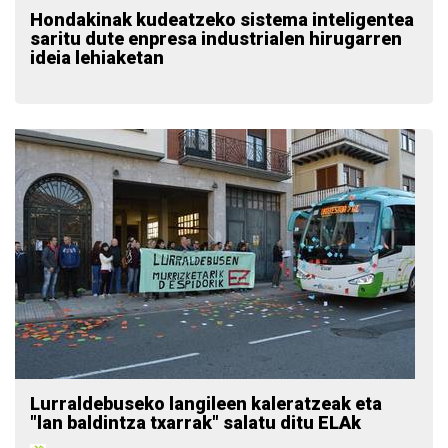
Hondakinak kudeatzeko sistema inteligentea
saritu dute enpresa industrialen hirugarren
ideia lehiaketan
Lurraldebuseko langileen kaleratzeak eta
"lan baldintza txarrak" salatu ditu ELAk