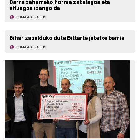
Barra zaharreko horma zabalagoa eta
altuagoa izango da
ZUMAIAGUKA.EUS
Bihar zabalduko dute Bittarte jatetxe berria
ZUMAIAGUKA.EUS