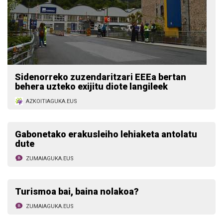
Sidenorreko zuzendaritzari EEEa bertan
behera uzteko exijitu diote langileek
AZKOITIAGUKA.EUS
Gabonetako erakusleiho lehiaketa antolatu
dute
ZUMAIAGUKA.EUS
Turismoa bai, baina nolakoa?
ZUMAIAGUKA.EUS