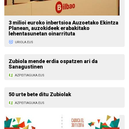
3 milioi euroko inbertsioa Auzoetako Ekintza
Planean, auzokideek erabakitako
lehentasunetan oinarrituta
URIOLA.EUS
Zubiola mende erdia ospatzen ari da
Sanagustinen
AZPEITIAGUKA.EUS
50 urte bete ditu Zubiolak
AZPEITIAGUKA.EUS