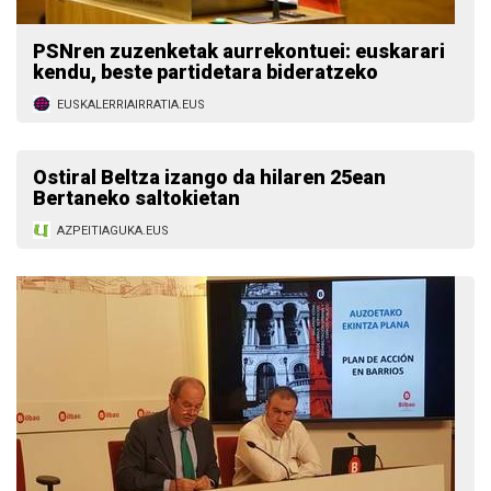
PSNren zuzenketak aurrekontuei: euskarari
kendu, beste partidetara bideratzeko
EUSKALERRIAIRRATIA.EUS
Ostiral Beltza izango da hilaren 25ean
Bertaneko saltokietan
AZPEITIAGUKA.EUS