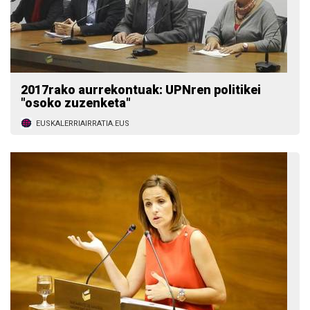
2017rako aurrekontuak: UPNren politikei
"osoko zuzenketa"
EUSKALERRIAIRRATIA.EUS