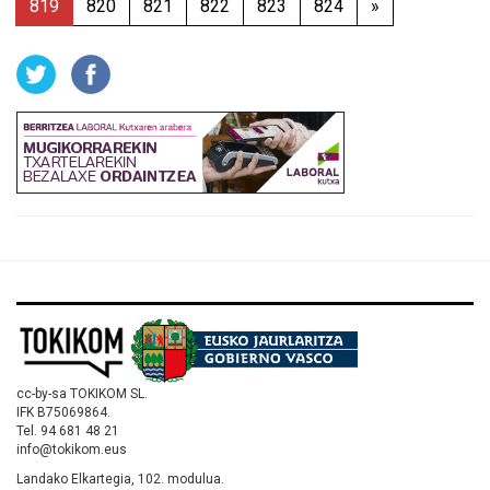
819
820
821
822
823
824
»
cc-by-sa TOKIKOM SL.
IFK B75069864.
Tel. 94 681 48 21
info@tokikom.eus
Landako Elkartegia, 102. modulua.