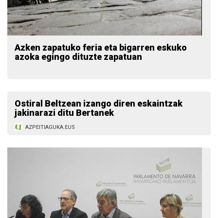
Azken zapatuko feria eta bigarren eskuko
azoka egingo dituzte zapatuan
Ostiral Beltzean izango diren eskaintzak
jakinarazi ditu Bertanek
AZPEITIAGUKA.EUS