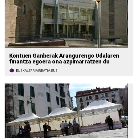
Kontuen Ganberak Arangurengo Udalaren
finantza egoera ona azpimarratzen du
EUSKALERRIAIRRATIA.EUS