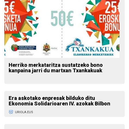
Herriko merkataritza sustatzeko bono
kanpaina jarri du martxan Txankakuak
Era askotako enpresak bilduko ditu
Ekonomia Solidarioaren IV. azokak Bilbon
URIOLA.EUS