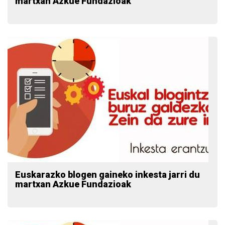
martxan Azkue Fundazioak
Euskarazko blogen gaineko inkesta jarri du
martxan Azkue Fundazioak