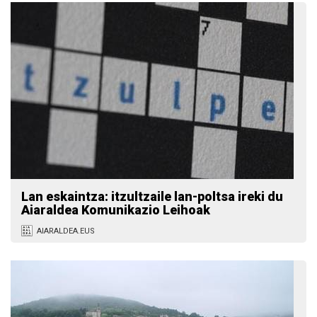
Lan eskaintza: itzultzaile lan-poltsa ireki du
Aiaraldea Komunikazio Leihoak
AIARALDEA.EUS