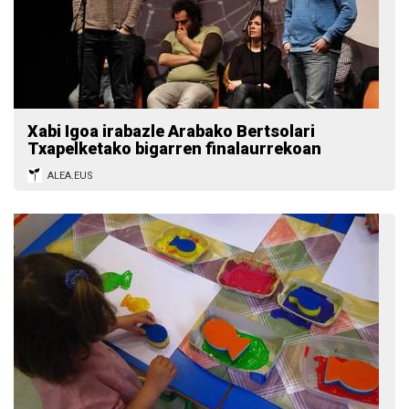
Xabi Igoa irabazle Arabako Bertsolari
Txapelketako bigarren finalaurrekoan
ALEA.EUS