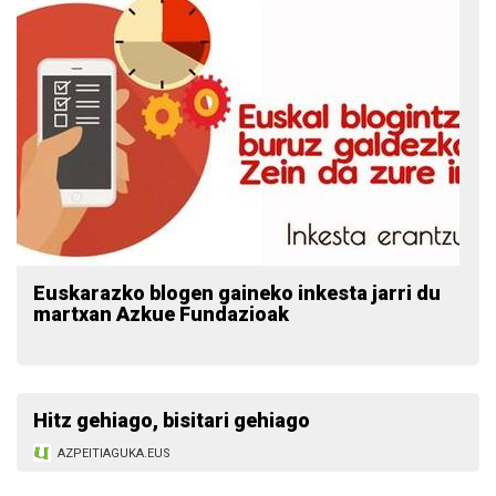
Euskarazko blogen gaineko inkesta jarri du
martxan Azkue Fundazioak
Hitz gehiago, bisitari gehiago
AZPEITIAGUKA.EUS