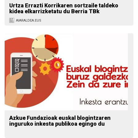
Urtza Errazti Korrikaren sortzaile taldeko
kidea elkarrizketatu du Berria TBk
AIARALDEA.EUS
Azkue Fundazioak euskal blogintzaren
inguruko inkesta publikoa egingo du