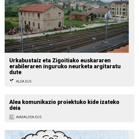
Urkabustaiz eta Zigoitiako euskararen
erabileraren inguruko neurketa argitaratu
dute
ALEA.EUS
Alea komunikazio proiektuko kide izateko
deia
AIARALDEA.EUS