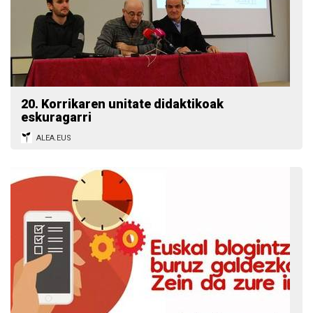
20. Korrikaren unitate didaktikoak
eskuragarri
ALEA.EUS