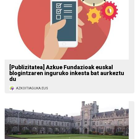
[Publizitatea] Azkue Fundazioak euskal
blogintzaren inguruko inkesta bat aurkeztu
du
AZKOITIAGUKA.EUS