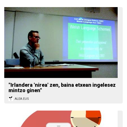
"Irlandera 'nirea' zen, baina etxean ingelesez
mintzo ginen"
ALEA.EUS