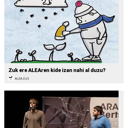
Zuk ere ALEAren kide izan nahi al duzu?
ALEA.EUS