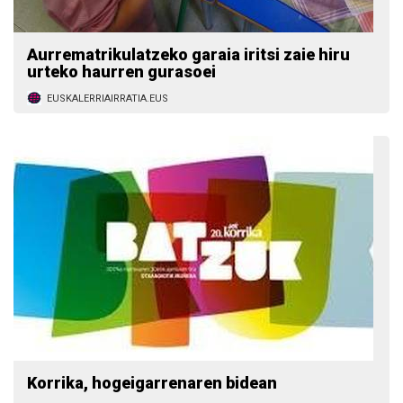
Aurrematrikulatzeko garaia iritsi zaie hiru
urteko haurren gurasoei
EUSKALERRIAIRRATIA.EUS
Korrika, hogeigarrenaren bidean