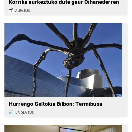
Korrika aurkeztuko dute gaur Oihanederren
ALEA.EUS
Hurrengo Geltokia Bilbon: Termibusa
URIOLA.EUS