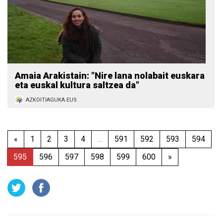
Amaia Arakistain: "Nire lana nolabait euskara
eta euskal kultura saltzea da"
AZKOITIAGUKA.EUS
«
1
2
3
4
...
591
592
593
594
595
596
597
598
599
600
»