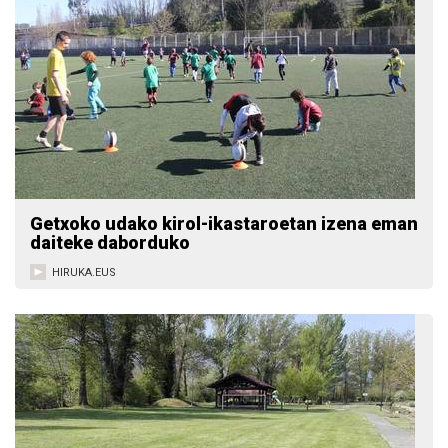
Getxoko udako kirol-ikastaroetan izena eman
daiteke daborduko
HIRUKA.EUS