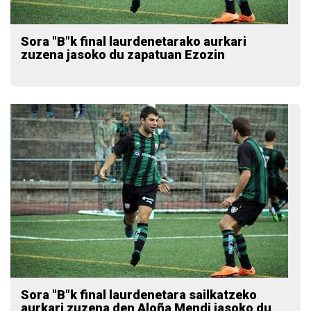
Sora "B"k final laurdenetarako aurkari
zuzena jasoko du zapatuan Ezozin
Sora "B"k final laurdenetara sailkatzeko
aurkari zuzena den Aloña Mendi jasoko du