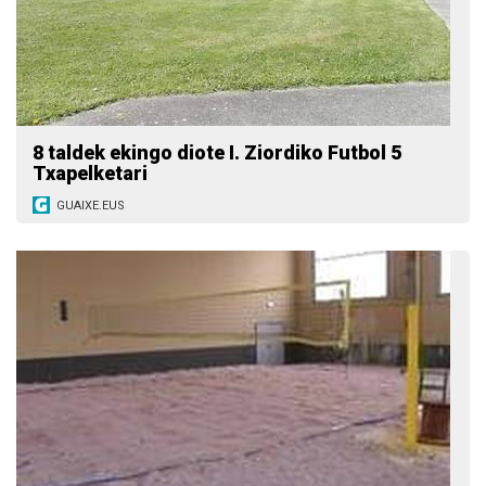
8 taldek ekingo diote I. Ziordiko Futbol 5
Txapelketari
GUAIXE.EUS