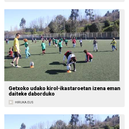
Getxoko udako kirol-ikastaroetan izena eman
daiteke daborduko
HIRUKA.EUS