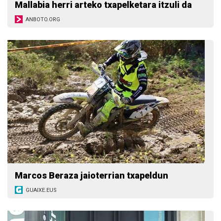
Mallabia herri arteko txapelketara itzuli da
ANBOTO.ORG
Marcos Beraza jaioterrian txapeldun
GUAIXE.EUS