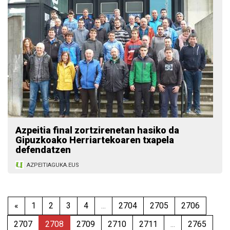
Azpeitia final zortzirenetan hasiko da
Gipuzkoako Herriartekoaren txapela
defendatzen
AZPEITIAGUKA.EUS
«
1
2
3
4
...
2704
2705
2706
2707
2708
2709
2710
2711
...
2765