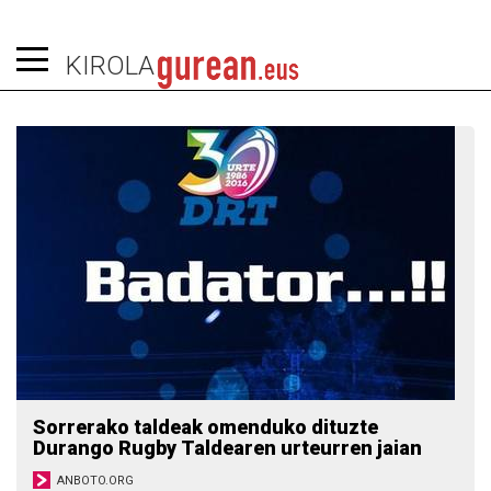
KIROLA
Sorrerako taldeak omenduko dituzte
Durango Rugby Taldearen urteurren jaian
ANBOTO.ORG