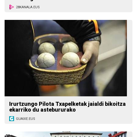
28KANALA.EUS
Irurtzungo Pilota Txapelketak jaialdi bikoitza
ekarriko du astebururako
GUAIXE.EUS