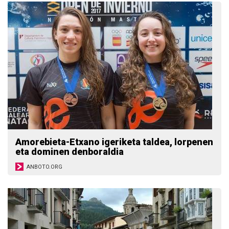
Amorebieta-Etxano igeriketa taldea, lorpenen
eta dominen denboraldia
ANBOTO.ORG