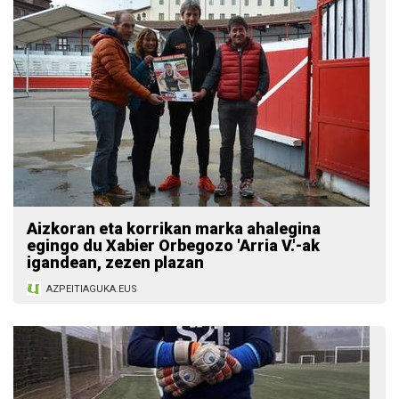
Aizkoran eta korrikan marka ahalegina
egingo du Xabier Orbegozo 'Arria V.'-ak
igandean, zezen plazan
AZPEITIAGUKA.EUS