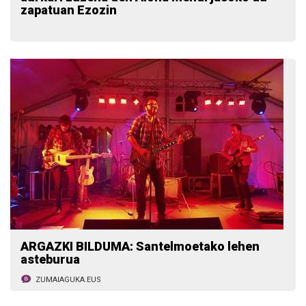
zapatuan Ezozin
ARGAZKI BILDUMA: Santelmoetako lehen
asteburua
ZUMAIAGUKA.EUS