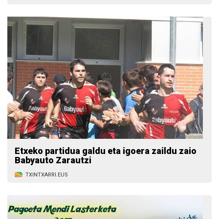
Etxeko partidua galdu eta igoera zaildu zaio
Babyauto Zarautzi
TXINTXARRI.EUS