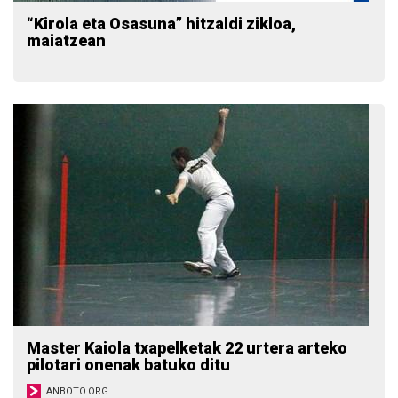
“Kirola eta Osasuna” hitzaldi zikloa,
maiatzean
Master Kaiola txapelketak 22 urtera arteko
pilotari onenak batuko ditu
ANBOTO.ORG