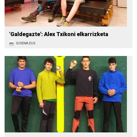
'Galdegazte': Alex Txikoni elkarrizketa
GOIENA.EUS