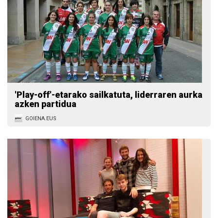
'Play-off'-etarako sailkatuta, liderraren aurka
azken partidua
GOIENA.EUS