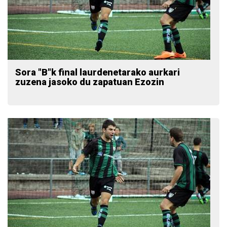
Sora "B"k final laurdenetarako aurkari
zuzena jasoko du zapatuan Ezozin