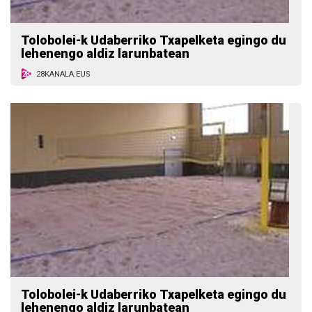
Tolobolei-k Udaberriko Txapelketa egingo du
lehenengo aldiz larunbatean
28KANALA.EUS
Tolobolei-k Udaberriko Txapelketa egingo du
lehenengo aldiz larunbatean