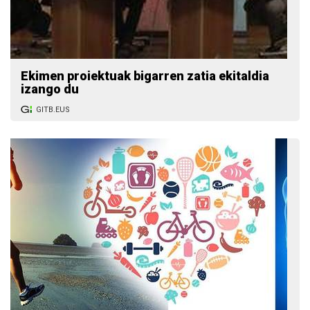
Ekimen proiektuak bigarren zatia ekitaldia
izango du
GITB.EUS