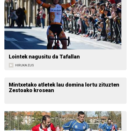
Lointek nagusitu da Tafallan
HIRUKA.EUS
Mintxetako atletek lau domina lortu zituzten
Zestoako krosean