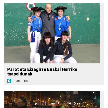
Parot eta Eizagirre Euskal Herriko
txapeldunak
GUAIXE.EUS