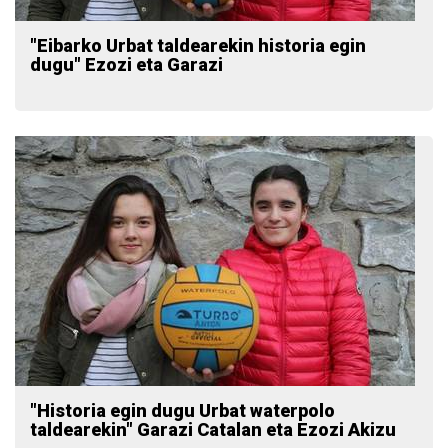
"Eibarko Urbat taldearekin historia egin
dugu" Ezozi eta Garazi
"Historia egin dugu Urbat waterpolo
taldearekin" Garazi Catalan eta Ezozi Akizu