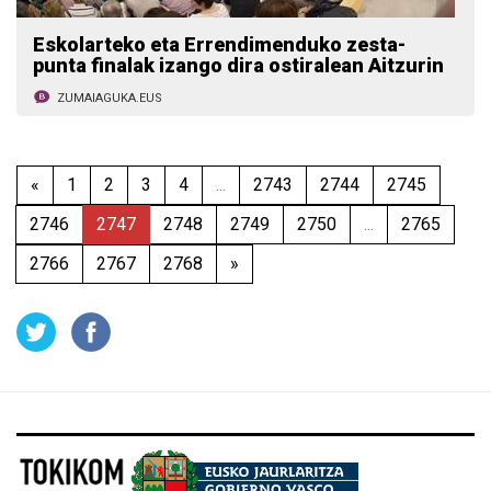
Eskolarteko eta Errendimenduko zesta-
punta finalak izango dira ostiralean Aitzurin
ZUMAIAGUKA.EUS
«
1
2
3
4
...
2743
2744
2745
2746
2747
2748
2749
2750
...
2765
2766
2767
2768
»