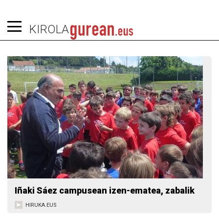
KIROLA
Iñaki Sáez campusean izen-ematea, zabalik
HIRUKA.EUS