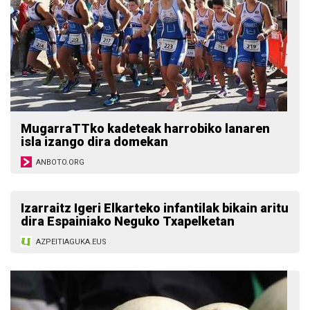
MugarraTTko kadeteak harrobiko lanaren
isla izango dira domekan
ANBOTO.ORG
Izarraitz Igeri Elkarteko infantilak bikain aritu
dira Espainiako Neguko Txapelketan
AZPEITIAGUKA.EUS