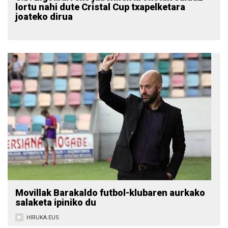
lortu nahi dute Cristal Cup txapelketara
joateko dirua
Movillak Barakaldo futbol-klubaren aurkako
salaketa ipiniko du
HIRUKA.EUS