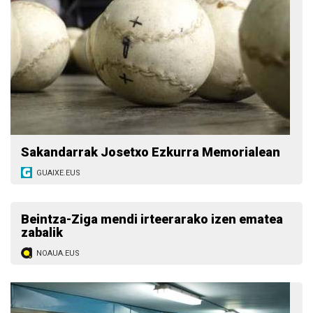
Sakandarrak Josetxo Ezkurra Memorialean
GUAIXE.EUS
Beintza-Ziga mendi irteerarako izen ematea
zabalik
NOAUA.EUS