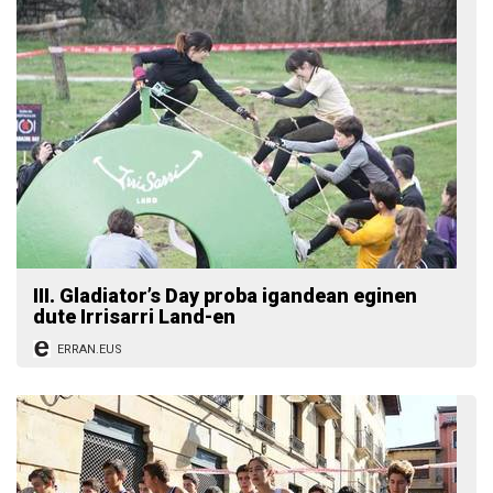
III. Gladiator’s Day proba igandean eginen
dute Irrisarri Land-en
ERRAN.EUS