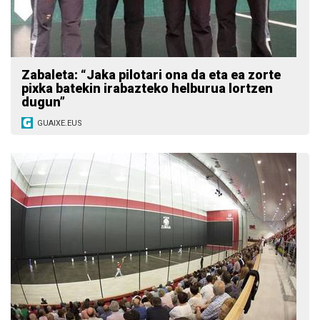
Zabaleta: “Jaka pilotari ona da eta ea zorte
pixka batekin irabazteko helburua lortzen
dugun”
GUAIXE.EUS