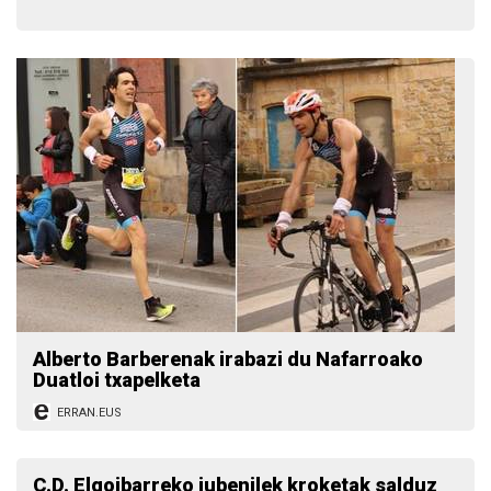
Alberto Barberenak irabazi du Nafarroako
Duatloi txapelketa
ERRAN.EUS
C.D. Elgoibarreko jubenilek kroketak salduz