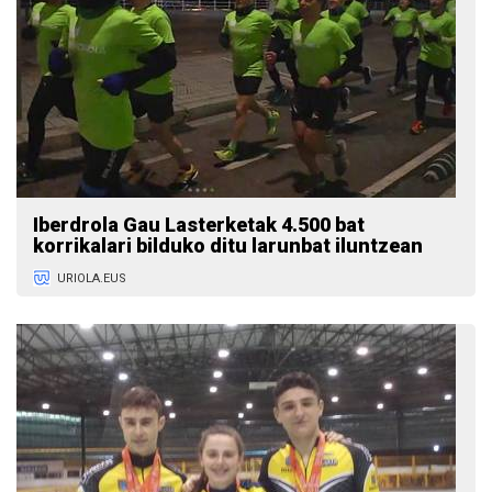
Iberdrola Gau Lasterketak 4.500 bat
korrikalari bilduko ditu larunbat iluntzean
URIOLA.EUS