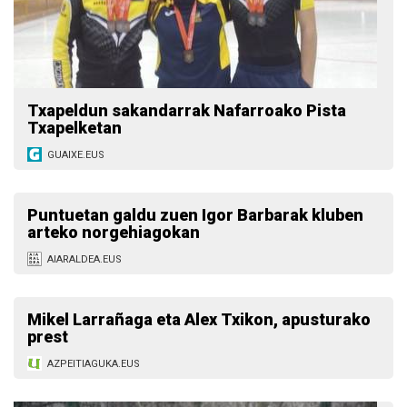
Txapeldun sakandarrak Nafarroako Pista
Txapelketan
GUAIXE.EUS
Puntuetan galdu zuen Igor Barbarak kluben
arteko norgehiagokan
AIARALDEA.EUS
Mikel Larrañaga eta Alex Txikon, apusturako
prest
AZPEITIAGUKA.EUS