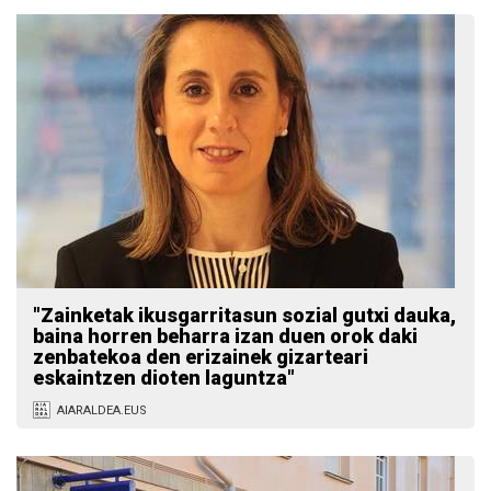
"Zainketak ikusgarritasun sozial gutxi dauka,
baina horren beharra izan duen orok daki
zenbatekoa den erizainek gizarteari
eskaintzen dioten laguntza"
AIARALDEA.EUS