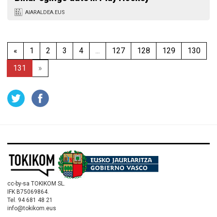
AIARALDEA.EUS
«
1
2
3
4
...
127
128
129
130
131
»
cc-by-sa TOKIKOM SL.
IFK B75069864.
Tel. 94 681 48 21
info@tokikom.eus