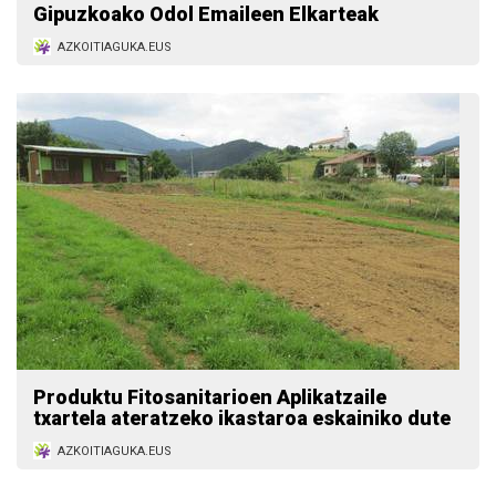
Gipuzkoako Odol Emaileen Elkarteak
AZKOITIAGUKA.EUS
Produktu Fitosanitarioen Aplikatzaile
txartela ateratzeko ikastaroa eskainiko dute
AZKOITIAGUKA.EUS