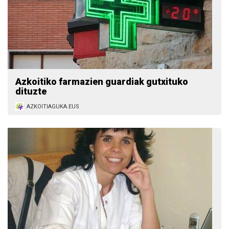
Azkoitiko farmazien guardiak gutxituko
dituzte
AZKOITIAGUKA.EUS