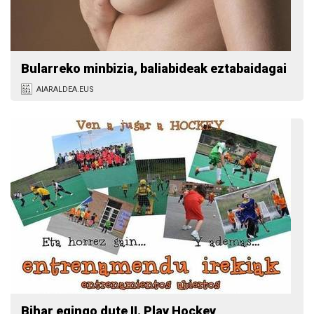
Bularreko minbizia, baliabideak eztabaidagai
AIARALDEA.EUS
Bihar egingo dute II. Play Hockey