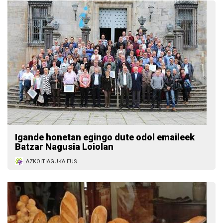
Igande honetan egingo dute odol emaileek
Batzar Nagusia Loiolan
AZKOITIAGUKA.EUS