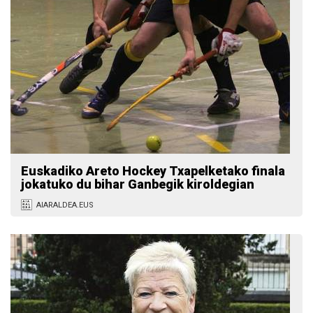
Euskadiko Areto Hockey Txapelketako finala
jokatuko du bihar Ganbegik kiroldegian
AIARALDEA.EUS