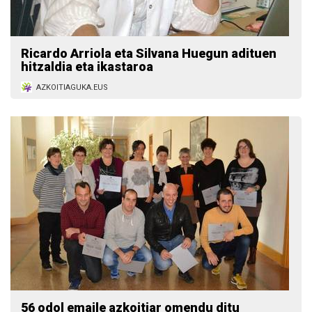
Ricardo Arriola eta Silvana Huegun adituen
hitzaldia eta ikastaroa
AZKOITIAGUKA.EUS
56 odol emaile azkoitiar omendu ditu