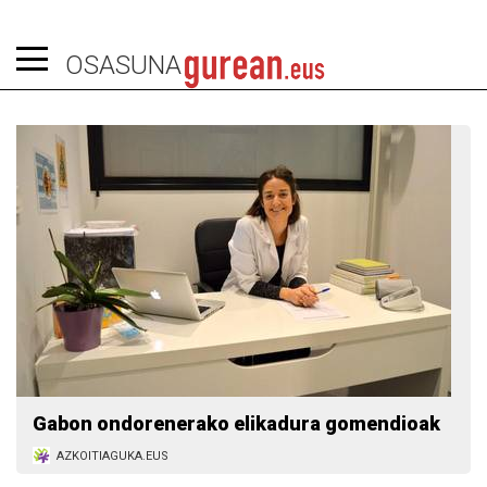
OSASUNA
Gabon ondorenerako elikadura gomendioak
AZKOITIAGUKA.EUS