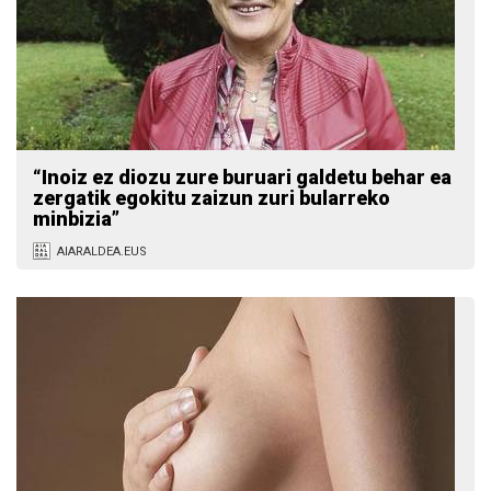
“Inoiz ez diozu zure buruari galdetu behar ea
zergatik egokitu zaizun zuri bularreko
minbizia”
AIARALDEA.EUS