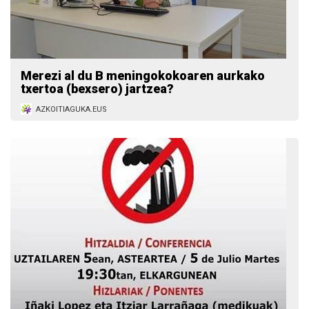
Merezi al du B meningokokoaren aurkako
txertoa (bexsero) jartzea?
AZKOITIAGUKA.EUS