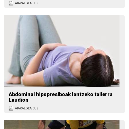
AIARALDEA.EUS
Abdominal hipopresiboak lantzeko tailerra
Laudion
AIARALDEA.EUS