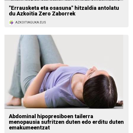
"Errausketa eta osasuna" hitzaldia antolatu
du Azkoitia Zero Zaborrek
AZKOITIAGUKA.EUS
Abdominal hipopresiboen tailerra
menopausia sufritzen duten edo erditu duten
emakumeentzat