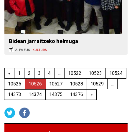
Bidean jarraitzeko helmuga
ALEA.EUS
KULTURA
«
1
2
3
4
...
10522
10523
10524
10525
10526
10527
10528
10529
...
14373
14374
14375
14376
»