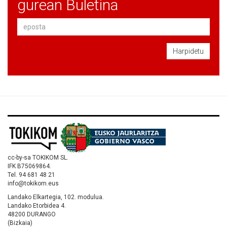
gurean Buletina
Harpidetu
cc-by-sa TOKIKOM SL.
IFK B75069864.
Tel. 94 681 48 21
info@tokikom.eus
Landako Elkartegia, 102. modulua.
Landako Etorbidea 4.
48200 DURANGO
(Bizkaia)