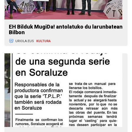
EH Bilduk MugiDa! antolatuko du larunbatean
Bilbon
URIOLA.EUS
KULTURA