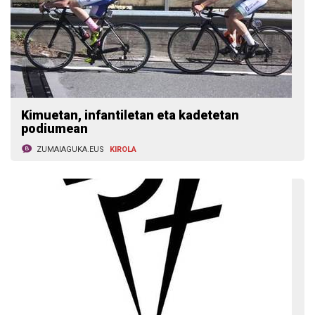
Kimuetan, infantiletan eta kadetetan
podiumean
ZUMAIAGUKA.EUS
KIROLA