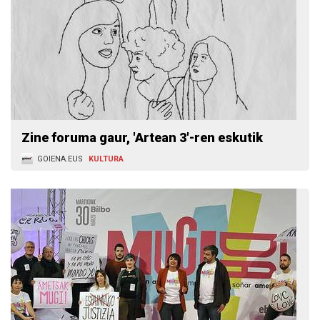
Zine foruma gaur, 'Artean 3'-ren eskutik
GOIENA.EUS
KULTURA