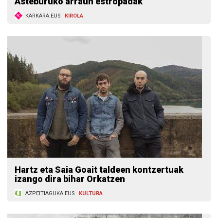
Asteburuko arraun estropadak
KARKARA.EUS
KIROLA
Hartz eta Saia Goait taldeen kontzertuak
izango dira bihar Orkatzen
AZPEITIAGUKA.EUS
KULTURA