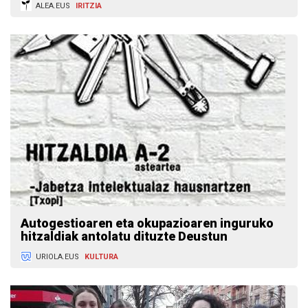
ALEA.EUS
IRITZIA
Autogestioaren eta okupazioaren inguruko
hitzaldiak antolatu dituzte Deustun
URIOLA.EUS
KULTURA