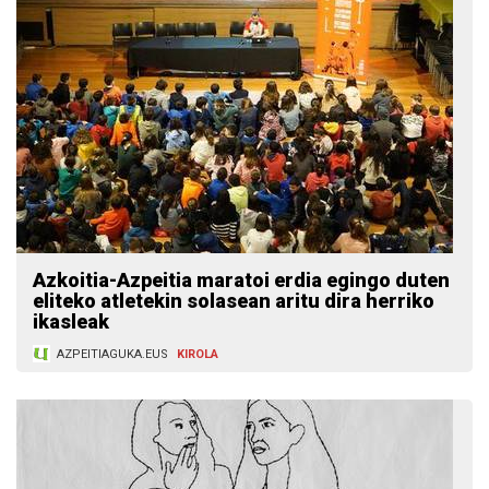
Azkoitia-Azpeitia maratoi erdia egingo duten
eliteko atletekin solasean aritu dira herriko
ikasleak
AZPEITIAGUKA.EUS
KIROLA