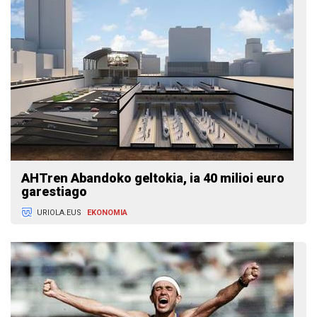
AHTren Abandoko geltokia, ia 40 milioi euro
garestiago
URIOLA.EUS
EKONOMIA