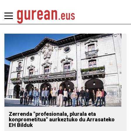
Zerrenda "profesionala, plurala eta
konprometitua" aurkeztuko du Arrasateko
EH Bilduk