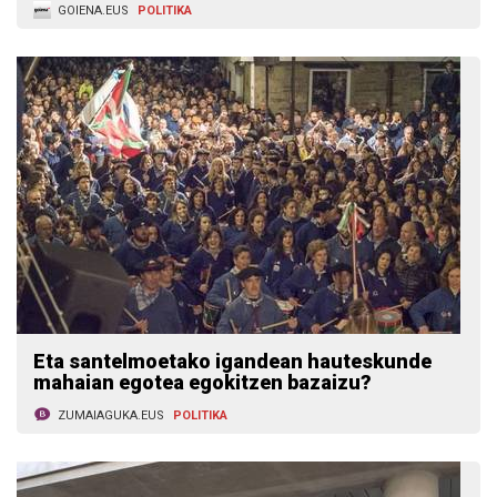
GOIENA.EUS
POLITIKA
Eta santelmoetako igandean hauteskunde
mahaian egotea egokitzen bazaizu?
ZUMAIAGUKA.EUS
POLITIKA