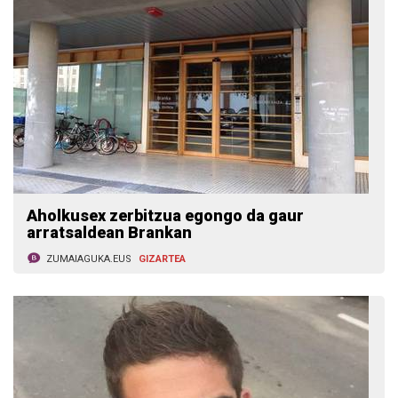
Aholkusex zerbitzua egongo da gaur
arratsaldean Brankan
ZUMAIAGUKA.EUS
GIZARTEA