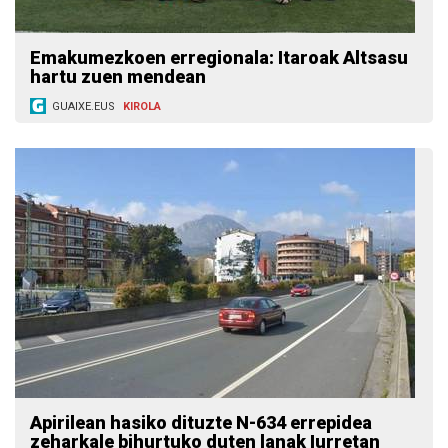
Emakumezkoen erregionala: Itaroak Altsasu
hartu zuen mendean
GUAIXE.EUS
KIROLA
Apirilean hasiko dituzte N-634 errepidea
zeharkale bihurtuko duten lanak Iurretan