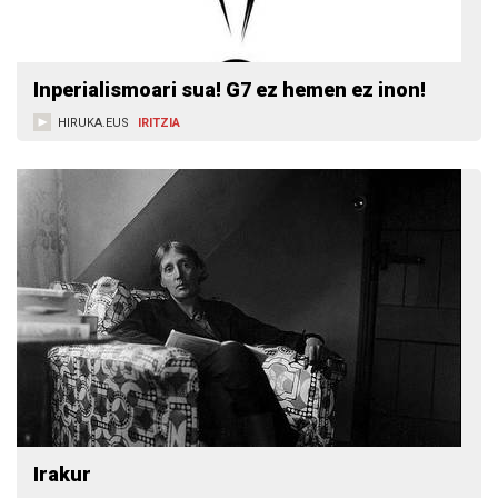
Inperialismoari sua! G7 ez hemen ez inon!
HIRUKA.EUS
IRITZIA
Irakur