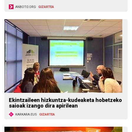
ANBOTO.ORG
GIZARTEA
Ekintzaileen hizkuntza-kudeaketa hobetzeko
saioak izango dira apirilean
KARKARA.EUS
GIZARTEA