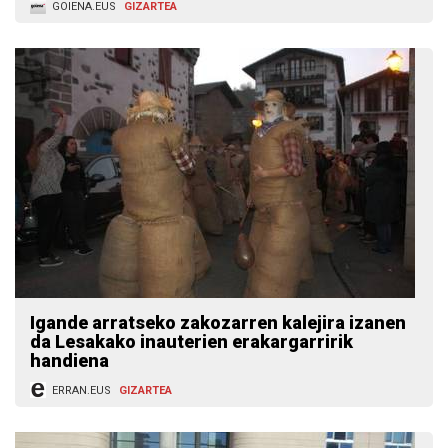
GOIENA.EUS
GIZARTEA
Igande arratseko zakozarren kalejira izanen
da Lesakako inauterien erakargarririk
handiena
ERRAN.EUS
GIZARTEA