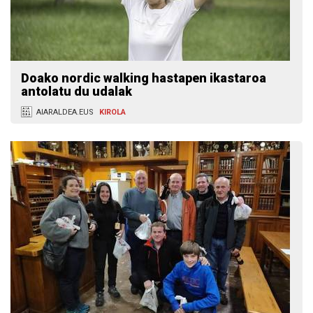
Doako nordic walking hastapen ikastaroa
antolatu du udalak
AIARALDEA.EUS
KIROLA