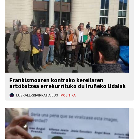
Frankismoaren kontrako kereilaren
artxibatzea errekurrituko du Iruñeko Udalak
EUSKALERRIAIRRATIA.EUS
POLITIKA