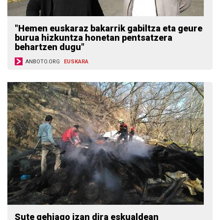
"Hemen euskaraz bakarrik gabiltza eta geure
burua hizkuntza honetan pentsatzera
behartzen dugu"
ANBOTO.ORG
EUSKARA
Sute gehiago izan dira eskualdean