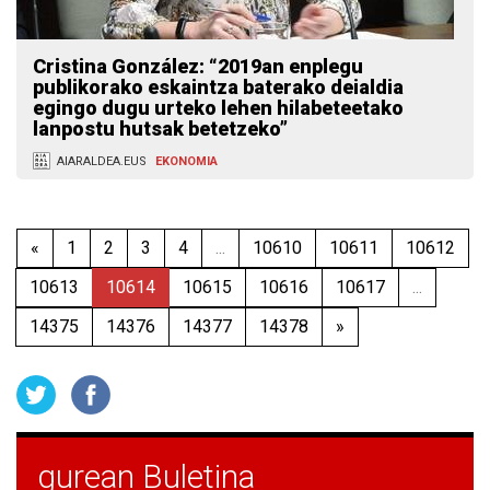
Cristina González: “2019an enplegu
publikorako eskaintza baterako deialdia
egingo dugu urteko lehen hilabeteetako
lanpostu hutsak betetzeko”
AIARALDEA.EUS
EKONOMIA
«
1
2
3
4
...
10610
10611
10612
10613
10614
10615
10616
10617
...
14375
14376
14377
14378
»
gurean Buletina