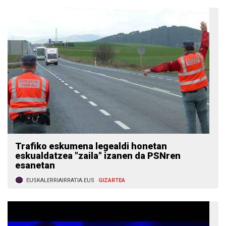
Trafiko eskumena legealdi honetan
eskualdatzea "zaila" izanen da PSNren
esanetan
EUSKALERRIAIRRATIA.EUS
GIZARTEA