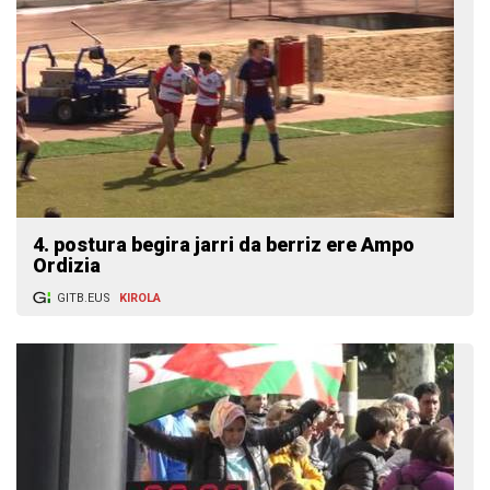
4. postura begira jarri da berriz ere Ampo
Ordizia
GITB.EUS
KIROLA