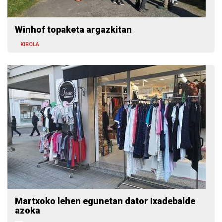
Winhof topaketa argazkitan
KIROLA
Martxoko lehen egunetan dator Ixadebalde
azoka