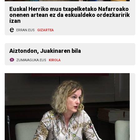
Euskal Herriko mus txapelketako Nafarroako
onenen artean ez da eskualdeko ordezkaririk
izan
ERRAN.EUS
GIZARTEA
Aiztondon, Juakinaren bila
ZUMAIAGUKA.EUS
KIROLA