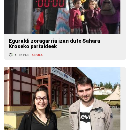
Eguraldi zoragarria izan dute Sahara
Kroseko partaideek
GITB.EUS
KIROLA