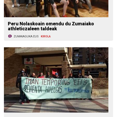
Peru Nolaskoain omendu du Zumaiako
athleticzaleen taldeak
ZUMAIAGUKA.EUS
KIROLA