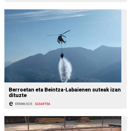
Berroetan eta Beintza-Labaienen suteak izan
dituzte
ERRAN.EUS
GIZARTEA