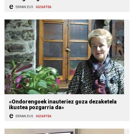
ERRAN.EUS
GIZARTEA
«Ondorengoek inauteriez goza dezaketela
ikustea pozgarria da»
ERRAN.EUS
GIZARTEA