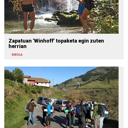
Zapatuan 'Winhoff' topaketa egin zuten
herrian
KIROLA