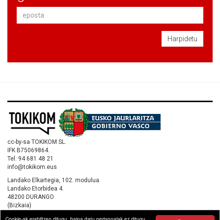
Harpidetu
cc-by-sa TOKIKOM SL.
IFK B75069864.
Tel. 94 681 48 21
info@tokikom.eus
Landako Elkartegia, 102. modulua.
Landako Etorbidea 4.
48200 DURANGO
(Bizkaia)
Cookie-ak erabiltzen ditugu, baina datu pertsonalak ez ditugu