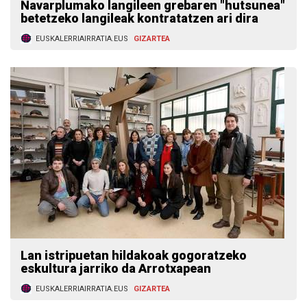
Navarplumako langileen grebaren "hutsunea"
betetzeko langileak kontratatzen ari dira
EUSKALERRIAIRRATIA.EUS
GIZARTEA
Lan istripuetan hildakoak gogoratzeko
eskultura jarriko da Arrotxapean
EUSKALERRIAIRRATIA.EUS
GIZARTEA