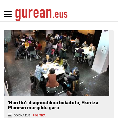
'Harittu': diagnostikoa bukatuta, Ekintza
Planean murgildu gara
GOIENA.EUS
POLITIKA