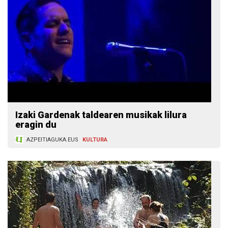
Izaki Gardenak taldearen musikak lilura
eragin du
AZPEITIAGUKA.EUS
KULTURA