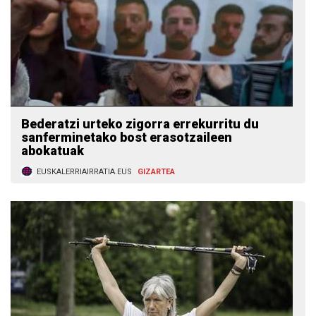
Bederatzi urteko zigorra errekurritu du
sanferminetako bost erasotzaileen
abokatuak
EUSKALERRIAIRRATIA.EUS
GIZARTEA