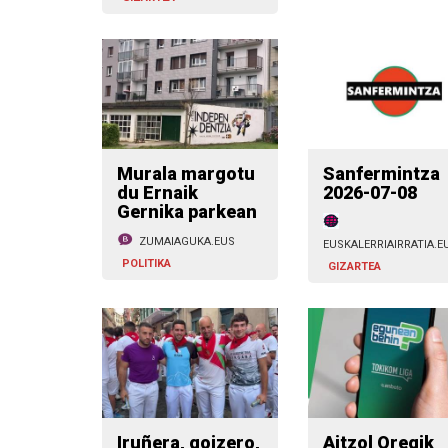
Murala margotu
Sanfermintza
du Ernaik
2026-07-08
Gernika parkean
ZUMAIAGUKA.EUS
EUSKALERRIAIRRATIA.E
POLITIKA
GIZARTEA
Iruñera, goizero,
Aitzol Oregik