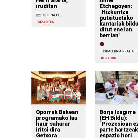
Herri afaria,
Anne
iruditan
Etchegoyen:
"Hizkuntza
GOIENA.EUS
gutxituetako
GIZARTEA
kantariak bild
ditut ene lan
berrian"
EUSKALERRIAIRRATIA.E
KULTURA
Oporrak Bakean
Borja Izagirre
programako lau
(EH Bildu):
haur saharar
"Prozesioan e
iritsi dira
parte hartzeak
Getxora
espazio hori