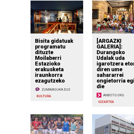
Bisita gidatuak
[ARGAZKI
programatu
GALERIA]:
dituzte
Durangoko
Moilaberri
Udalak uda
Estazioko
igarotzera eto
erakusketa
diren ume
iraunkorra
sahararrei
ezagutzeko
ongietorria eg
die
ZUMAIAGUKA.EUS
ANBOTO.ORG
KULTURA
GIZARTEA