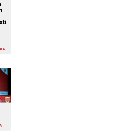
o
n
sti
OLA
A