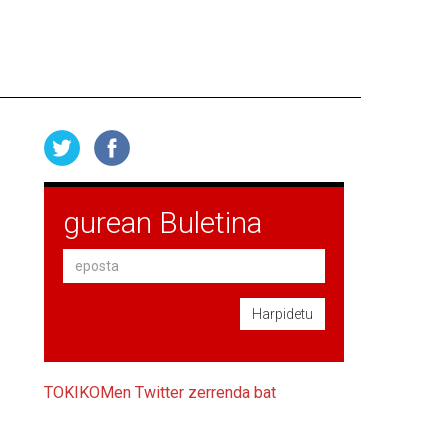
gurean Buletina
Harpidetu
TOKIKOMen Twitter zerrenda bat