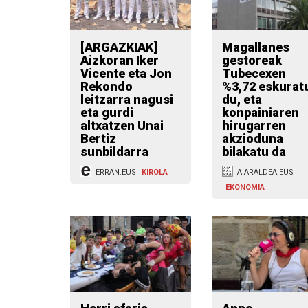
[ARGAZKIAK]
Magallanes
Aizkoran Iker
gestoreak
Vicente eta Jon
Tubecexen
Rekondo
%3,72 eskurat
leitzarra nagusi
du, eta
eta gurdi
konpainiaren
altxatzen Unai
hirugarren
Bertiz
akzioduna
sunbildarra
bilakatu da
ERRAN.EUS
KIROLA
AIARALDEA.EUS
EKONOMIA