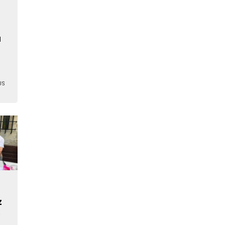
u
US
z