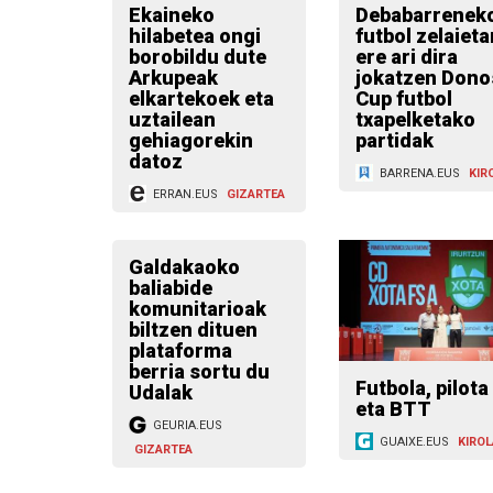
Ekaineko
Debabarrenek
hilabetea ongi
futbol zelaieta
borobildu dute
ere ari dira
Arkupeak
jokatzen Dono
elkartekoek eta
Cup futbol
uztailean
txapelketako
gehiagorekin
partidak
datoz
BARRENA.EUS
KIR
ERRAN.EUS
GIZARTEA
Galdakaoko
baliabide
komunitarioak
biltzen dituen
plataforma
berria sortu du
Futbola, pilota
Udalak
eta BTT
GEURIA.EUS
GUAIXE.EUS
KIROL
GIZARTEA