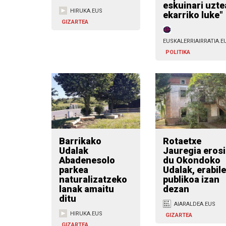
eskuinari uzte
HIRUKA.EUS
ekarriko luke"
GIZARTEA
EUSKALERRIAIRRATIA.E
POLITIKA
Barrikako
Rotaetxe
Udalak
Jauregia eros
Abadenesolo
du Okondoko
parkea
Udalak, erabil
naturalizatzeko
publikoa izan
lanak amaitu
dezan
ditu
AIARALDEA.EUS
HIRUKA.EUS
GIZARTEA
GIZARTEA