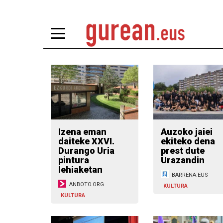
Izena eman
Auzoko jaiei
daiteke XXVI.
ekiteko dena
Durango Uria
prest dute
pintura
Urazandin
lehiaketan
BARRENA.EUS
ANBOTO.ORG
KULTURA
KULTURA