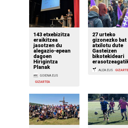
143 etxebizitza
27 urteko
eraikitzea
gizonezko bat
jasotzen du
atxilotu dute
alegazio-epean
Gasteizen
dagoen
bikotekideari
Hirigintza
erasotzeagati
Planak
ALEA.EUS
GIZART
GOIENA.EUS
GIZARTEA