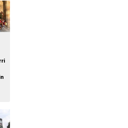
rri
in