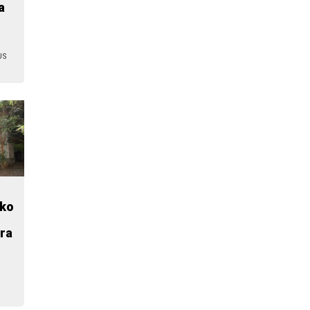
a
US
iko
era