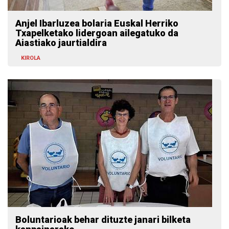
Anjel Ibarluzea bolaria Euskal Herriko
Txapelketako lidergoan ailegatuko da
Aiastiako jaurtialdira
KIROLA
Boluntarioak behar dituzte janari bilketa