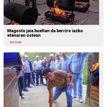
Magosto jaia bueltan da berriro iazko
etenaren ostean
KULTURA