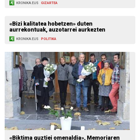
KRONIKA.EUS
GIZARTEA
«Bizi kalitatea hobetzen» duten
aurrekontuak, auzotarrei aurkezten
KRONIKA.EUS
POLITIKA
«Biktima guztiei omenaldia», Memoriaren