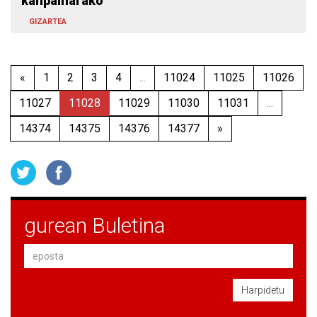
kanpainarako
GIZARTEA
«
1
2
3
4
...
11024
11025
11026
11027
11028
11029
11030
11031
...
14374
14375
14376
14377
»
gurean Buletina
Harpidetu