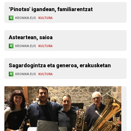
‘Pinotxo’ igandean, familiarentzat
KRONIKA.EUS
KULTURA
Asteartean, saioa
KRONIKA.EUS
KULTURA
Sagardogintza eta generoa, erakusketan
KRONIKA.EUS
KULTURA