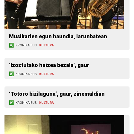
Musikarien egun haundia, larunbatean
KRONIKA.EUS
KULTURA
‘Izoztutako haizea bezala’, gaur
KRONIKA.EUS
KULTURA
‘Totoro bizilaguna’, gaur, zinemaldian
KRONIKA.EUS
KULTURA