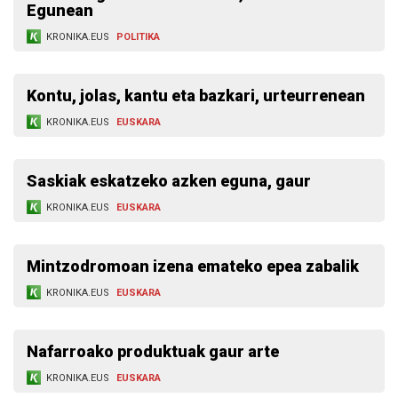
Egunean
KRONIKA.EUS
POLITIKA
Kontu, jolas, kantu eta bazkari, urteurrenean
KRONIKA.EUS
EUSKARA
Saskiak eskatzeko azken eguna, gaur
KRONIKA.EUS
EUSKARA
Mintzodromoan izena emateko epea zabalik
KRONIKA.EUS
EUSKARA
Nafarroako produktuak gaur arte
KRONIKA.EUS
EUSKARA