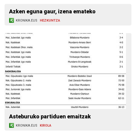
Azken eguna gaur, izena emateko
KRONIKA.EUS
HEZKUNTZA
Asteburuko partiduen emaitzak
KRONIKA.EUS
KIROLA