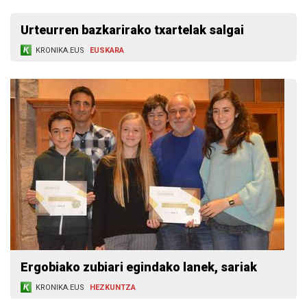
Urteurren bazkarirako txartelak salgai
KRONIKA.EUS
EUSKARA
Ergobiako zubiari egindako lanek, sariak
KRONIKA.EUS
HEZKUNTZA