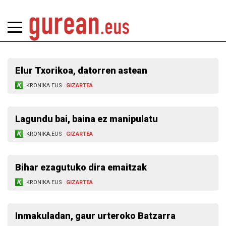
Elur Txorikoa, datorren astean
KRONIKA.EUS
GIZARTEA
Lagundu bai, baina ez manipulatu
KRONIKA.EUS
GIZARTEA
Bihar ezagutuko dira emaitzak
KRONIKA.EUS
GIZARTEA
Inmakuladan, gaur urteroko Batzarra