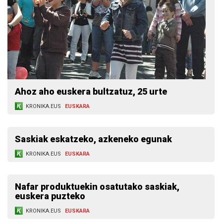
Ahoz aho euskera bultzatuz, 25 urte
KRONIKA.EUS
EUSKARA
Saskiak eskatzeko, azkeneko egunak
KRONIKA.EUS
EUSKARA
Nafar produktuekin osatutako saskiak,
euskera puzteko
KRONIKA.EUS
EUSKARA