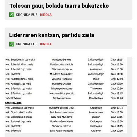
Tolosan gaur, bolada txarra bukatzeko
KRONIKA.EUS
KIROLA
Liderraren kantxan, partidu zaila
KRONIKA.EUS
KIROLA