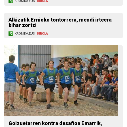
KRONIKA.EUS
KIROLA
Alkizatik Ernioko tontorrera, mendi irteera
bihar zortzi
KRONIKA.EUS
KIROLA
Goizuetarren kontra desafioa Emarrik,