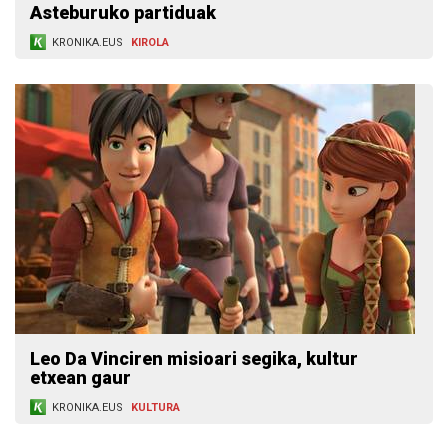
Asteburuko partiduak
KRONIKA.EUS
KIROLA
Leo Da Vinciren misioari segika, kultur
etxean gaur
KRONIKA.EUS
KULTURA