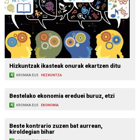
Hizkuntzak ikasteak onurak ekartzen ditu
KRONIKA.EUS
HEZKUNTZA
Bestelako ekonomia ereduei buruz, etzi
KRONIKA.EUS
EKONOMIA
Beste kontrario zuzen bat aurrean,
kiroldegian bihar