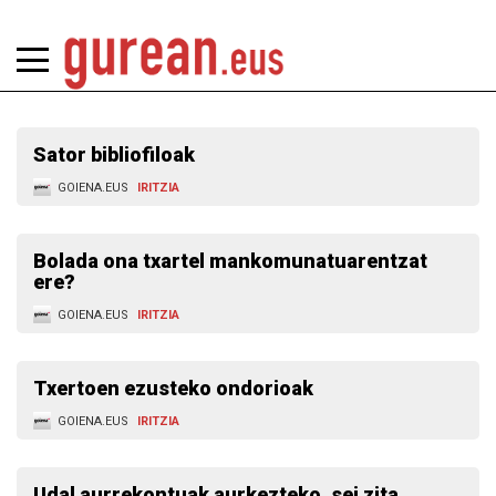
Sator bibliofiloak
GOIENA.EUS
IRITZIA
Bolada ona txartel mankomunatuarentzat
ere?
GOIENA.EUS
IRITZIA
Txertoen ezusteko ondorioak
GOIENA.EUS
IRITZIA
Udal aurrekontuak aurkezteko, sei zita