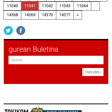
11040
11041
11042
11043
11044
...
14368
14369
14370
14371
»
gurean Buletina
Harpidetu