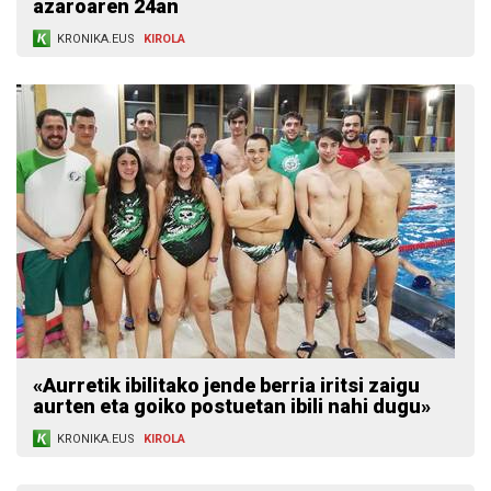
azaroaren 24an
KRONIKA.EUS
KIROLA
«Aurretik ibilitako jende berria iritsi zaigu
aurten eta goiko postuetan ibili nahi dugu»
KRONIKA.EUS
KIROLA