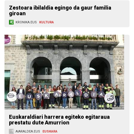
Zestoara ibilaldia egingo da gaur familia
giroan
KRONIKA.EUS
KULTURA
Euskaraldiari harrera egiteko egitaraua
prestatu dute Amurrion
AIARALDEA.EUS
EUSKARA