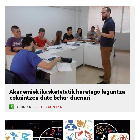
Akademiek ikasketetatik haratago ­laguntza
eskaintzen dute behar duenari
KRONIKA.EUS
HEZKUNTZA