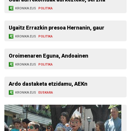
KRONIKA.EUS
POLITIKA
Ugaitz Errazkin presoa Hernanin, gaur
KRONIKA.EUS
POLITIKA
Oroimenaren Eguna, Andoainen
KRONIKA.EUS
POLITIKA
Ardo dastaketa etzidamu, AEKn
KRONIKA.EUS
EUSKARA