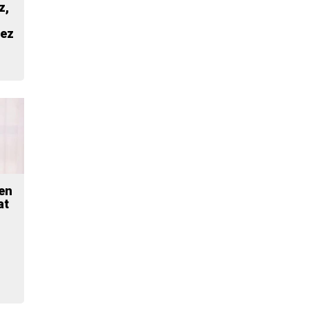
z,
dez
en
at