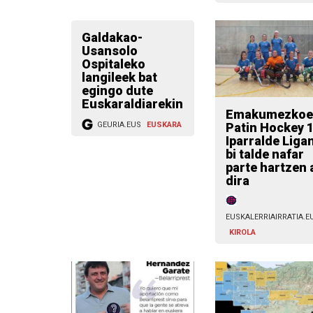
Galdakao-
Usansolo
Ospitaleko
langileek bat
egingo dute
Euskaraldiarekin
Emakumezkoe
Patin Hockey 1
GEURIA.EUS
EUSKARA
Iparralde Liga
bi talde nafar
parte hartzen 
dira
EUSKALERRIAIRRATIA.E
KIROLA