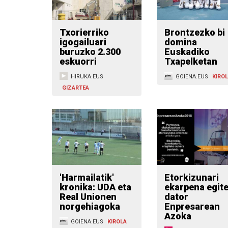
Txorierriko
Brontzezko bi
igogailuari
domina
buruzko 2.300
Euskadiko
eskuorri
Txapelketan
HIRUKA.EUS
GOIENA.EUS
KIRO
GIZARTEA
'Harmailatik'
Etorkizunari
kronika: UDA eta
ekarpena egit
Real Unionen
dator
norgehiagoka
Enpresarean
Azoka
GOIENA.EUS
KIROLA