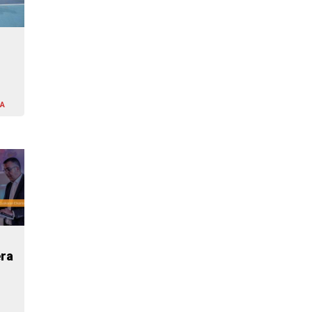
LA
era