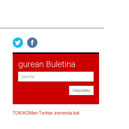
gurean Buletina
Harpidetu
TOKIKOMen Twitter zerrenda bat