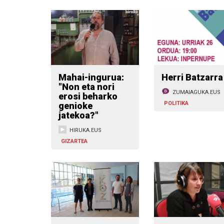
Mahai-ingurua:
Herri Batzarra
"Non eta nori
ZUMAIAGUKA.EUS
erosi beharko
POLITIKA
genioke
jatekoa?"
HIRUKA.EUS
GIZARTEA