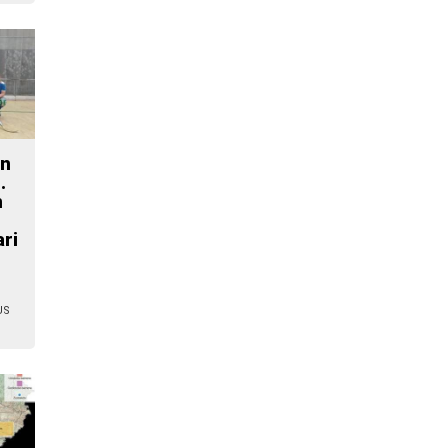
n
.
n
ari
US