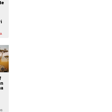
te
i
EA
f
un
ma
US