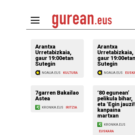
Arantxa
Arantxa
Urretabizkaia,
Urretabizkaia,
gaur 19:00etan
gaur 19:00eta
Sutegin
Sutegin
NOAUA.EUS
KULTURA
NOAUA.EUS
EUSK
7garren Bakailao
‘80 egunean’
Astea
pelikula bihar,
eta ‘Egin jauzi!
KRONIKA.EUS
IRITZIA
kanpaina
martxan
KRONIKA.EUS
EUSKARA