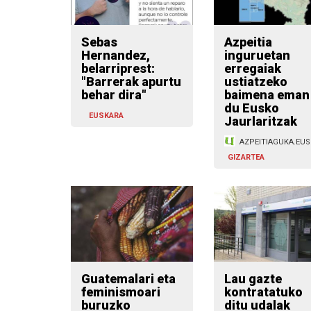
Sebas
Azpeitia
Hernandez,
inguruetan
belarriprest:
erregaiak
"Barrerak apurtu
ustiatzeko
behar dira"
baimena eman
du Eusko
EUSKARA
Jaurlaritzak
AZPEITIAGUKA.EUS
GIZARTEA
Guatemalari eta
Lau gazte
feminismoari
kontratatuko
buruzko
ditu udalak