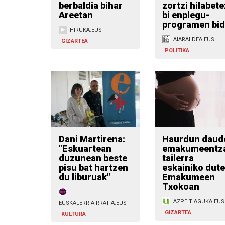
berbaldia bihar
zortzi hilabete
Areetan
bi enplegu-
programen bi
HIRUKA.EUS
AIARALDEA.EUS
GIZARTEA
POLITIKA
Dani Martirena:
Haurdun daud
"Eskuartean
emakumeentz
duzunean beste
tailerra
pisu bat hartzen
eskainiko dute
du liburuak"
Emakumeen
Txokoan
AZPEITIAGUKA.EUS
EUSKALERRIAIRRATIA.EUS
GIZARTEA
KULTURA