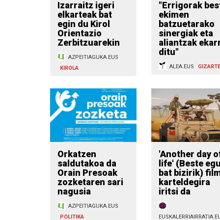
Izarraitz igeri
"Errigorak bes
elkarteak bat
ekimen
egin du Kirol
batzuetarako
Orientazio
sinergiak eta
Zerbitzuarekin
aliantzak ekarr
ditu"
AZPEITIAGUKA.EUS
ALEA.EUS
GIZART
KIROLA
Orkatzen
'Another day o
saldutakoa da
life' (Beste eg
Orain Presoak
bat bizirik) fil
zozketaren sari
karteldegira
nagusia
iritsi da
AZPEITIAGUKA.EUS
POLITIKA
EUSKALERRIAIRRATIA.E