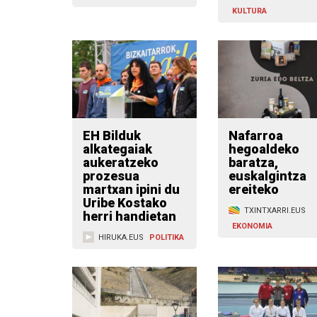
KULTURA
EH Bilduk
Nafarroa
alkategaiak
hegoaldeko
aukeratzeko
baratza,
prozesua
euskalgintza
martxan ipini du
ereiteko
Uribe Kostako
TXINTXARRI.EUS
herri handietan
EKONOMIA
HIRUKA.EUS
POLITIKA