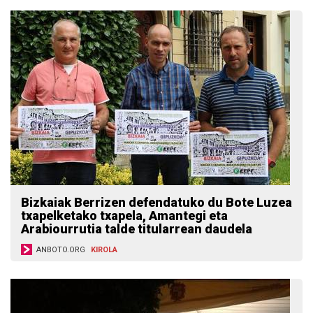
Bizkaiak Berrizen defendatuko du Bote Luzea
txapelketako txapela, Amantegi eta
Arabiourrutia talde titularrean daudela
ANBOTO.ORG
KIROLA