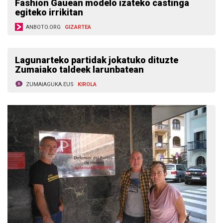
Fashion Gauean modelo izateko castinga
egiteko irrikitan
ANBOTO.ORG
GIZARTEA
Lagunarteko partidak jokatuko dituzte
Zumaiako taldeek larunbatean
ZUMAIAGUKA.EUS
KIROLA