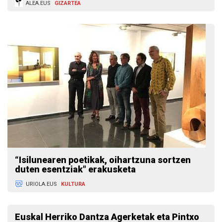
ALEA.EUS
GIZARTEA
“Isilunearen poetikak, oihartzuna sortzen
duten esentziak" erakusketa
URIOLA.EUS
KULTURA
Euskal Herriko Dantza Agerketak eta Pintxo