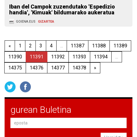
Iban del Campok zuzendutako 'Espedizio
handia', 'Kimuak' bildumarako aukeratua
GOIENA.EUS
GIZARTEA
«
1
2
3
4
...
11387
11388
11389
11390
11391
11392
11393
11394
...
14375
14376
14377
14378
»
gurean Buletina