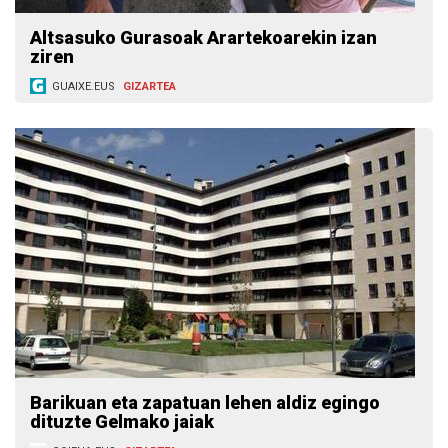
Altsasuko Gurasoak Arartekoarekin izan
ziren
GUAIXE.EUS
GIZARTEA
Barikuan eta zapatuan lehen aldiz egingo
dituzte Gelmako jaiak