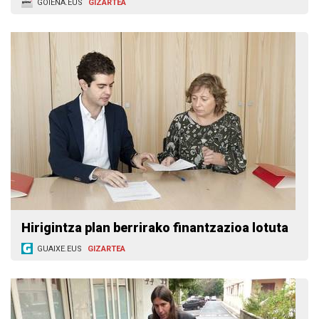
GOIENA.EUS
GIZARTEA
Hirigintza plan berrirako finantzazioa lotuta
GUAIXE.EUS
GIZARTEA