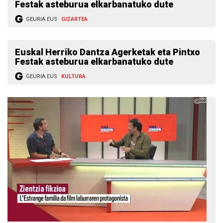
Festak asteburua elkarbanatuko dute
GEURIA.EUS
GIZARTEA
Euskal Herriko Dantza Agerketak eta Pintxo
Festak asteburua elkarbanatuko dute
GEURIA.EUS
KULTURA