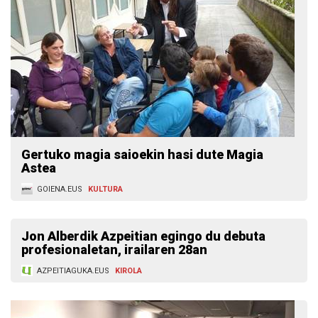
Gertuko magia saioekin hasi dute Magia
Astea
GOIENA.EUS
KULTURA
Jon Alberdik Azpeitian egingo du debuta
profesionaletan, irailaren 28an
AZPEITIAGUKA.EUS
KIROLA