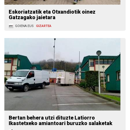
Eskoriatzatik eta Otxandiotik oinez
Gatzagako jaietara
GOIENA.EUS
GIZARTEA
Bertan behera utzi dituzte Latiorro
Ikastetxeko amiantoari buruzko salaketak