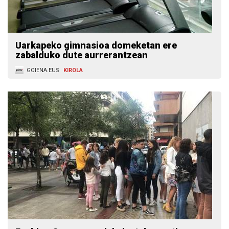
Uarkapeko gimnasioa domeketan ere
zabalduko dute aurrerantzean
GOIENA.EUS
KIROLA