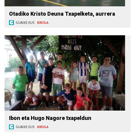
Otadiko Kristo Deuna Txapelketa, aurrera
GUAIXE.EUS
KIROLA
Ibon eta Hugo Nagore txapeldun
GUAIXE.EUS
KIROLA