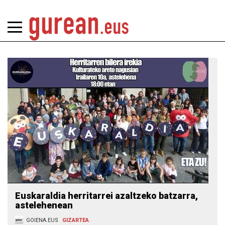
Euskaraldia herritarrei azaltzeko batzarra,
astelehenean
GOIENA.EUS
GIZARTEA