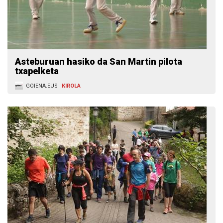
Asteburuan hasiko da San Martin pilota
txapelketa
GOIENA.EUS
KIROLA