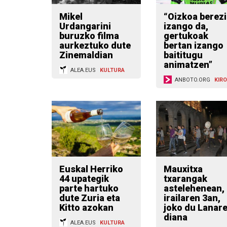
Mikel
“Oizkoa berezi
Urdangarini
izango da,
buruzko filma
gertukoak
aurkeztuko dute
bertan izango
Zinemaldian
baititugu
animatzen”
ALEA.EUS
KULTURA
ANBOTO.ORG
KIRO
Euskal Herriko
Mauxitxa
44 upategik
txarangak
parte hartuko
astelehenean,
dute Zuria eta
irailaren 3an,
Kitto azokan
joko du Lanar
diana
ALEA.EUS
KULTURA