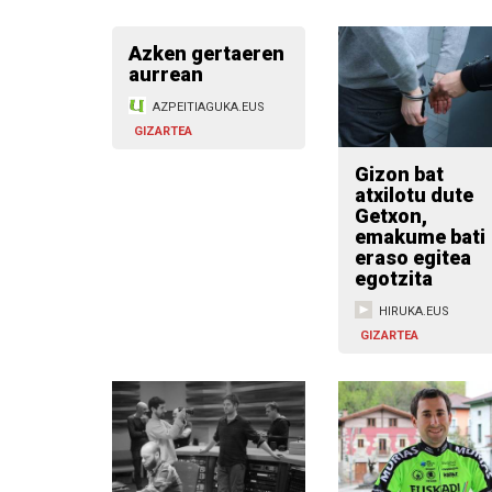
Azken gertaeren
aurrean
AZPEITIAGUKA.EUS
GIZARTEA
Gizon bat
atxilotu dute
Getxon,
emakume bati
eraso egitea
egotzita
HIRUKA.EUS
GIZARTEA