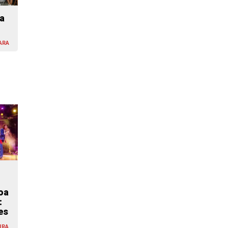
a
ARA
oa
:
es
URA