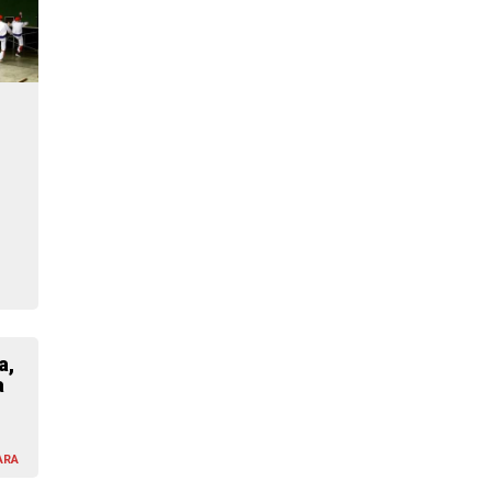
a,
a
ARA