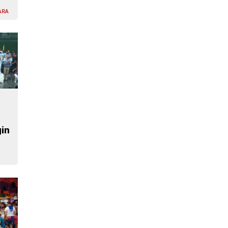
ARA
gin