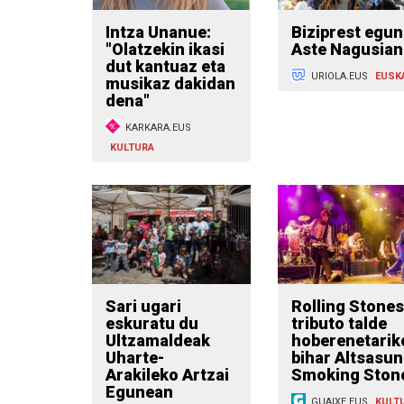
Intza Unanue:
Biziprest egun
"Olatzekin ikasi
Aste Nagusian
dut kantuaz eta
URIOLA.EUS
EUSK
musikaz dakidan
dena"
KARKARA.EUS
KULTURA
Sari ugari
Rolling Stones
eskuratu du
tributo talde
Ultzamaldeak
hoberenetarik
Uharte-
bihar Altsasun
Arakileko Artzai
Smoking Ston
Egunean
GUAIXE.EUS
KULT