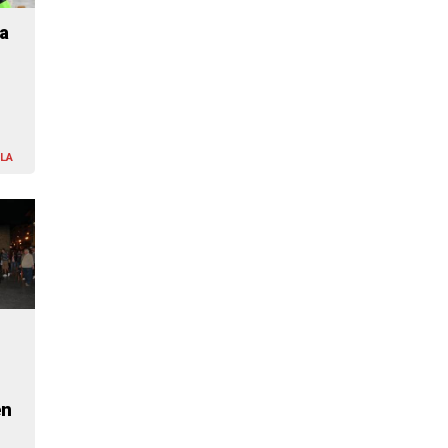
a
LA
en