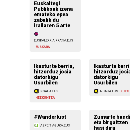
Euskaltegi
Publikoak izena
emateko epea
zabalik du
irailaren 5 arte
EUSKALERRIAIRRATIA.EUS
EUSKARA
Ikasturte berria,
Ikasturte berri
hitzorduz josia
hitzorduz josi
datorkigu
datorkigu
Usurbilen
Usurbilen
NOAUA.EUS
NOAUA.EUS
KULT
HEZKUNTZA
#Wanderlust
Zumarte handi
eta birgaitzen
AZPEITIAGUKA.EUS
hasi dira