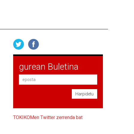
gurean Buletina
Harpidetu
TOKIKOMen Twitter zerrenda bat