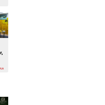
r,
OLA