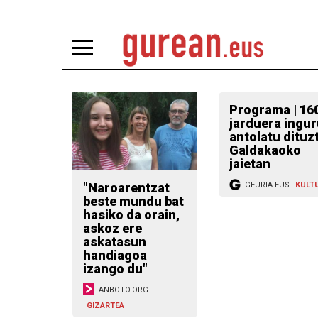
Programa | 160
jarduera inguru
antolatu dituzte
Galdakaoko
jaietan
"Naroarentzat
GEURIA.EUS
KULT
beste mundu bat
hasiko da orain,
askoz ere
askatasun
handiagoa
izango du"
ANBOTO.ORG
GIZARTEA