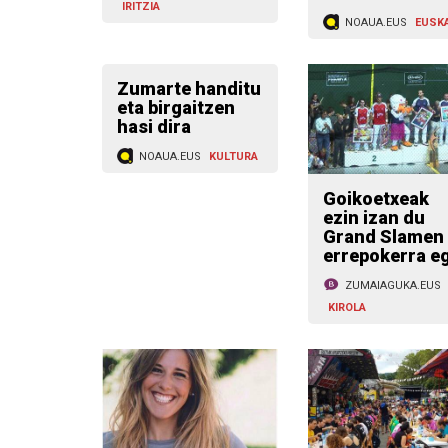
IRITZIA
NOAUA.EUS
EUSK
Zumarte handitu
eta birgaitzen
hasi dira
NOAUA.EUS
KULTURA
Goikoetxeak
ezin izan du
Grand Slamen
errepokerra e
ZUMAIAGUKA.EUS
KIROLA