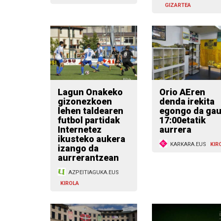
GIZARTEA
Lagun Onakeko
Orio AEren
gizonezkoen
denda irekita
lehen taldearen
egongo da gau
futbol partidak
17:00etatik
Internetez
aurrera
ikusteko aukera
KARKARA.EUS
KIR
izango da
aurrerantzean
AZPEITIAGUKA.EUS
KIROLA