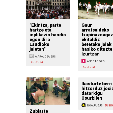
"Ekintza, parte
Gaur
hartze eta
arratsaldeko
inplikazio handia
txupinazoagaz
egon dira
ekitaldiz
Laudioko
betetako jaiak
jaietan"
hasiko dituzte
Izurtzan
AIARALDEA.EUS
ANBOTO.ORG
KULTURA
KULTURA
Ikasturte berri
hitzorduz josi
datorkigu
Usurbilen
NOAUA.EUS
EUSK
Zubiarte