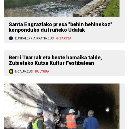
Santa Engraziako presa "behin behinekoz"
konponduko du Iruñeko Udalak
EUSKALERRIAIRRATIA.EUS
GIZARTEA
Berri Txarrak eta beste hamaika talde,
Zubietako Kutxa Kultur Festibalean
NOAUA.EUS
KULTURA