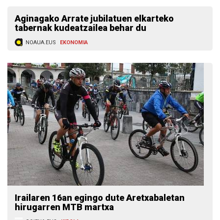
Aginagako Arrate jubilatuen elkarteko
tabernak kudeatzailea behar du
NOAUA.EUS
EKONOMIA
Irailaren 16an egingo dute Aretxabaletan
hirugarren MTB martxa