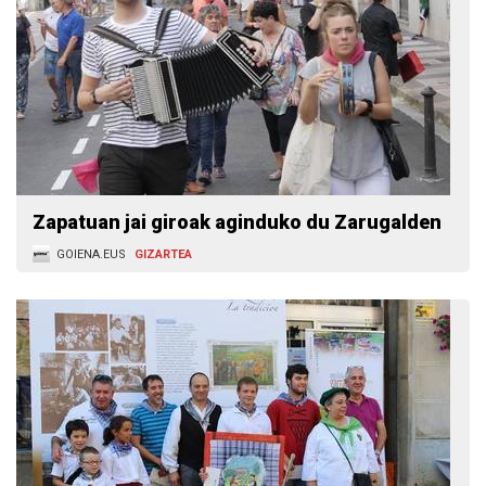
Zapatuan jai giroak aginduko du Zarugalden
GOIENA.EUS
GIZARTEA