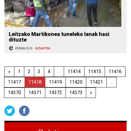
Leitzako Martikonea tuneleko lanak hasi
dituzte
ERRAN.EUS
GIZARTEA
«
1
2
3
4
...
11414
11415
11416
11417
11418
11419
11420
11421
...
14370
14371
14372
14373
»