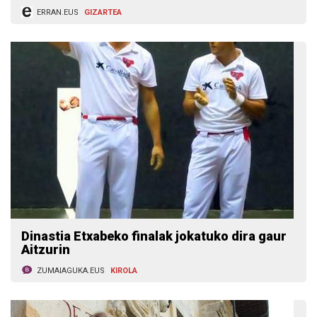
ERRAN.EUS
GIZARTEA
Dinastia Etxabeko finalak jokatuko dira gaur
Aitzurin
ZUMAIAGUKA.EUS
KIROLA