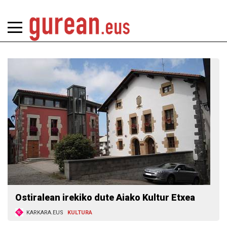
Ostiralean irekiko dute Aiako Kultur Etxea
KARKARA.EUS
KULTURA