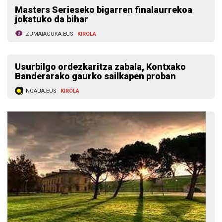
Masters Serieseko bigarren finalaurrekoa
jokatuko da bihar
ZUMAIAGUKA.EUS
KIROLA
Usurbilgo ordezkaritza zabala, Kontxako
Banderarako gaurko sailkapen proban
NOAUA.EUS
KIROLA