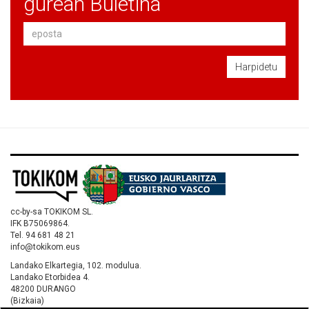
gurean Buletina
Harpidetu
cc-by-sa TOKIKOM SL.
IFK B75069864.
Tel. 94 681 48 21
info@tokikom.eus
Landako Elkartegia, 102. modulua.
Landako Etorbidea 4.
48200 DURANGO
(Bizkaia)