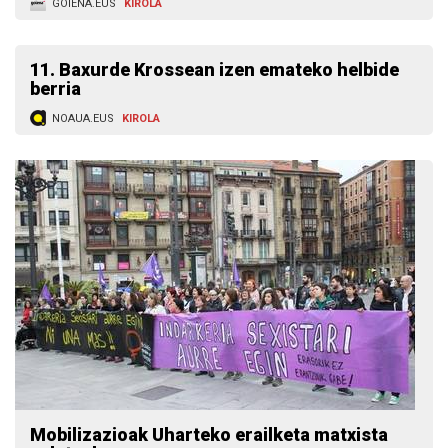
GOIENA.EUS
KIROLA
11. Baxurde Krossean izen emateko helbide
berria
NOAUA.EUS
KIROLA
Mobilizazioak Uharteko erailketa matxista