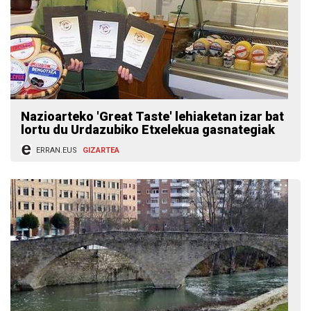
Nazioarteko 'Great Taste' lehiaketan izar bat
lortu du Urdazubiko Etxelekua gasnategiak
ERRAN.EUS
GIZARTEA