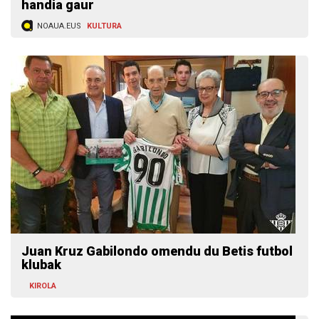
handia gaur
NOAUA.EUS
KULTURA
Juan Kruz Gabilondo omendu du Betis futbol
klubak
KIROLA