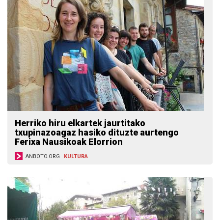
Herriko hiru elkartek jaurtitako
txupinazoagaz hasiko dituzte aurtengo
Ferixa Nausikoak Elorrion
ANBOTO.ORG
KULTURA