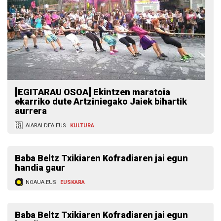
[EGITARAU OSOA] Ekintzen maratoia
ekarriko dute Artziniegako Jaiek bihartik
aurrera
AIARALDEA.EUS
KULTURA
Baba Beltz Txikiaren Kofradiaren jai egun
handia gaur
NOAUA.EUS
EUSKARA
Baba Beltz Txikiaren Kofradiaren jai egun