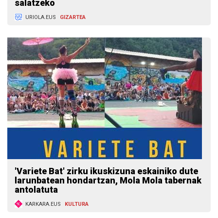
salatzeko
URIOLA.EUS
GIZARTEA
'Variete Bat' zirku ikuskizuna eskainiko dute
larunbatean hondartzan, Mola Mola tabernak
antolatuta
KARKARA.EUS
KULTURA