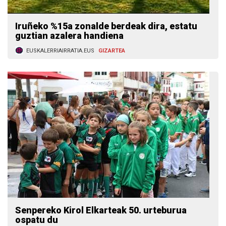
Iruñeko %15a zonalde berdeak dira, estatu
guztian azalera handiena
EUSKALERRIAIRRATIA.EUS
GIZARTEA
Senpereko Kirol Elkarteak 50. urteburua
ospatu du