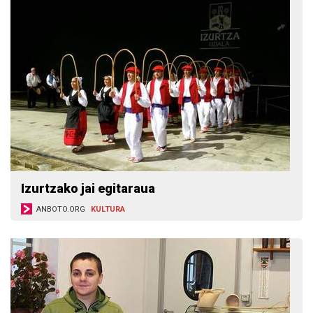
Izurtzako jai egitaraua
ANBOTO.ORG
KULTURA