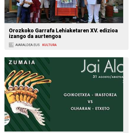
Orozkoko Garrafa Lehiaketaren XV. edizioa
izango da aurtengoa
AIARALDEA.EUS
KULTURA