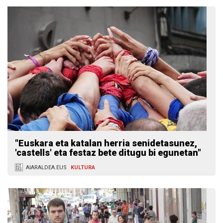
"Euskara eta katalan herria senidetasunez,
'castells' eta festaz bete ditugu bi egunetan"
AIARALDEA.EUS
KULTURA