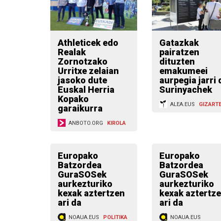
Athleticek edo
Gatazkak
Realak
pairatzen
Zornotzako
dituzten
Urritxe zelaian
emakumeei
jasoko dute
aurpegia jarri 
Euskal Herria
Surinyachek
Kopako
ALEA.EUS
GIZART
garaikurra
ANBOTO.ORG
KIROLA
Europako
Europako
Batzordea
Batzordea
GuraSOSek
GuraSOSek
aurkezturiko
aurkezturiko
kexak aztertzen
kexak aztertz
ari da
ari da
NOAUA.EUS
POLITIKA
NOAUA.EUS