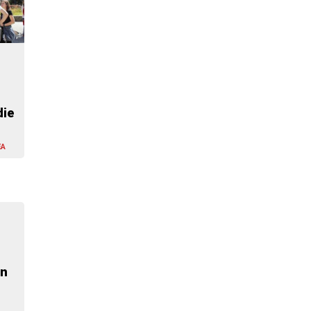
die
EA
en