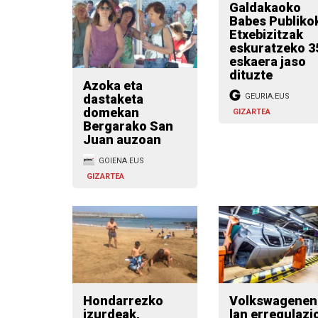
Galdakaoko
Babes Publikoko
Etxebizitzak
eskuratzeko 359
eskaera jaso
dituzte
Azoka eta
dastaketa
GEURIA.EUS
domekan
GIZARTEA
Bergarako San
Juan auzoan
GOIENA.EUS
GIZARTEA
Hondarrezko
Volkswagenen
izurdeak,
lan erregulazi