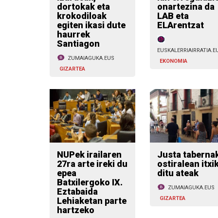
dortokak eta
onartezina da
krokodiloak
LAB eta
egiten ikasi dute
ELArentzat
haurrek
Santiagon
EUSKALERRIAIRRATIA.E
ZUMAIAGUKA.EUS
EKONOMIA
GIZARTEA
NUPek irailaren
Justa taberna
27ra arte ireki du
ostiralean itxi
epea
ditu ateak
Batxilergoko IX.
ZUMAIAGUKA.EUS
Eztabaida
GIZARTEA
Lehiaketan parte
hartzeko