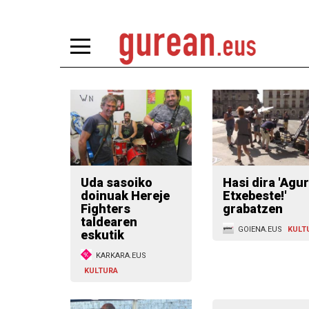
Uda sasoiko
Hasi dira 'Agur
doinuak Hereje
Etxebeste!'
Fighters
grabatzen
taldearen
GOIENA.EUS
KULT
eskutik
KARKARA.EUS
KULTURA