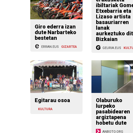
ibiltariak Gomez,
Etxebarria eta
Lizaso artista
basauriarren
Giro ederra izan
lanak
dute Narbarteko
aurkeztuko ditu
bestetan
Bizkaian
ERRAN.EUS
GIZARTEA
GEURIA.EUS
KULT
Egitarau osoa
Olaburuko
lurpeko
KULTURA
pasabidearen
argiztapena
hobetu dute
ANBOTO.ORG