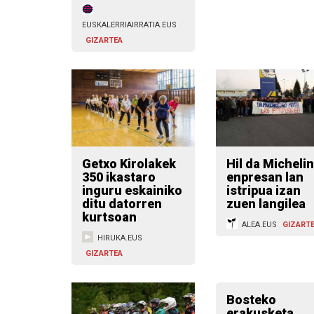
EUSKALERRIAIRRATIA.EUS
GIZARTEA
Getxo Kirolakek
Hil da Michelin
350 ikastaro
enpresan lan
inguru eskainiko
istripua izan
ditu datorren
zuen langilea
kurtsoan
ALEA.EUS
GIZART
HIRUKA.EUS
GIZARTEA
Bosteko
erakusketa