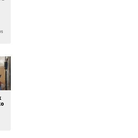
US
k
ko