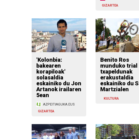
GIZARTEA
'Kolonbia:
Benito Ros
bakearen
munduko trial
korapiloak'
txapeldunak
solasaldia
erakustaldia
eskainiko du Jon
eskainiko du 
Artanok irailaren
Martzialen
5ean
KULTURA
AZPEITIAGUKA.EUS
GIZARTEA