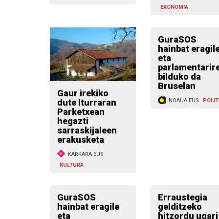
EKONOMIA
GuraSOS
hainbat eragil
eta
parlamentarir
bilduko da
Bruselan
Gaur irekiko
dute Iturraran
NOAUA.EUS
POLIT
Parketxean
hegazti
sarraskijaleen
erakusketa
KARKARA.EUS
KULTURA
GuraSOS
Erraustegia
hainbat eragile
gelditzeko
eta
hitzordu ugari