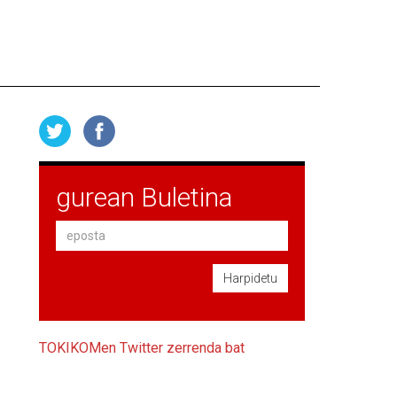
gurean Buletina
Harpidetu
TOKIKOMen Twitter zerrenda bat