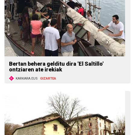
Bertan behera gelditu dira 'El Saltillo'
ontziaren ate irekiak
KARKARA.EUS
GIZARTEA