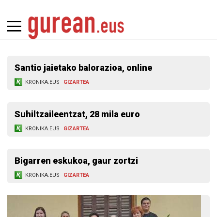
Santio jaietako balorazioa, online
KRONIKA.EUS
GIZARTEA
Suhiltzaileentzat, 28 mila euro
KRONIKA.EUS
GIZARTEA
Bigarren eskukoa, gaur zortzi
KRONIKA.EUS
GIZARTEA