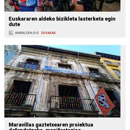
Euskararen aldeko bizikleta lasterketa egin
dute
AIARALDEA.EUS
EUSKARA
Maravillas gaztetxearen proiektua