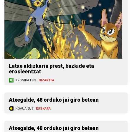
Latxe aldizkaria prest, bazkide eta
erosleentzat
KRONIKA.EUS
GIZARTEA
Atxegalde, 48 orduko jai giro betean
NOAUA.EUS
EUSKARA
Atxegalde, 48 orduko jai giro betean