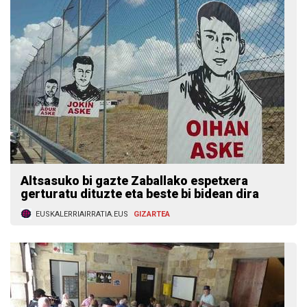
Altsasuko bi gazte Zaballako espetxera
gerturatu dituzte eta beste bi bidean dira
EUSKALERRIAIRRATIA.EUS
GIZARTEA