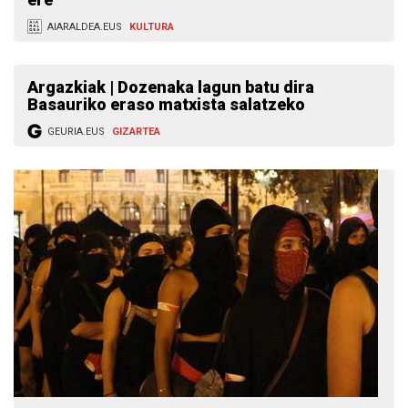
AIARALDEA.EUS
KULTURA
Argazkiak | Dozenaka lagun batu dira
Basauriko eraso matxista salatzeko
GEURIA.EUS
GIZARTEA