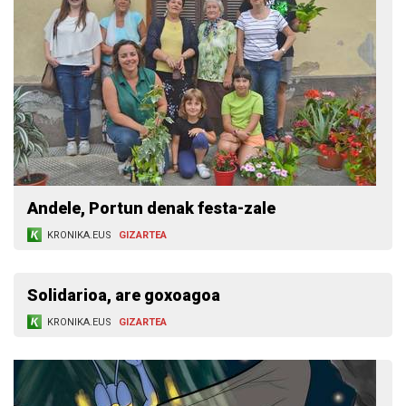
Andele, Portun denak festa-zale
KRONIKA.EUS
GIZARTEA
Solidarioa, are goxoagoa
KRONIKA.EUS
GIZARTEA