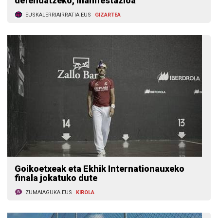
defendatzeko, manifestazioa
EUSKALERRIAIRRATIA.EUS
GIZARTEA
Goikoetxeak eta Ekhik Internationauxeko
finala jokatuko dute
ZUMAIAGUKA.EUS
KIROLA