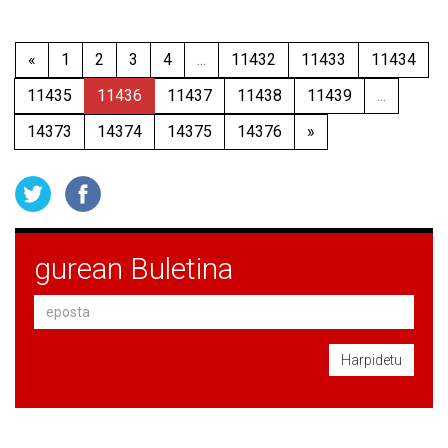
«
1
2
3
4
...
11432
11433
11434
11435
11436
11437
11438
11439
...
14373
14374
14375
14376
»
gurean Buletina
Harpidetu