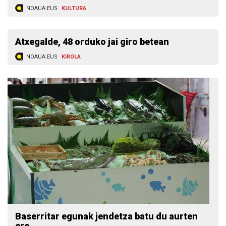
NOAUA.EUS
KULTURA
Atxegalde, 48 orduko jai giro betean
NOAUA.EUS
KIROLA
Baserritar egunak jendetza batu du aurten
ere