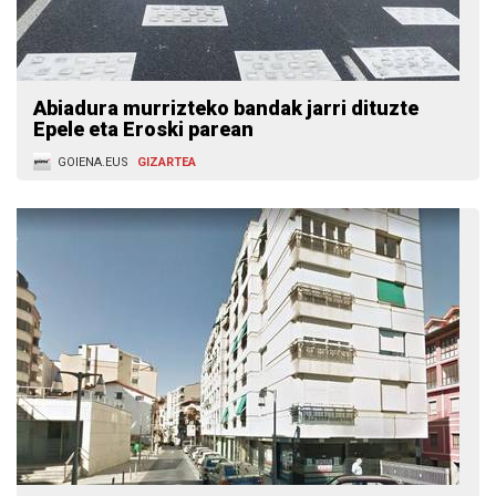
Abiadura murrizteko bandak jarri dituzte
Epele eta Eroski parean
GOIENA.EUS
GIZARTEA