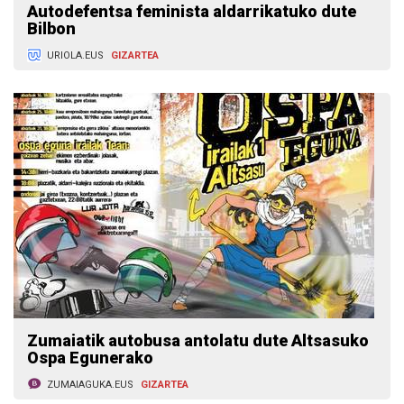
Autodefentsa feminista aldarrikatuko dute
Bilbon
URIOLA.EUS
GIZARTEA
Zumaiatik autobusa antolatu dute Altsasuko
Ospa Egunerako
ZUMAIAGUKA.EUS
GIZARTEA