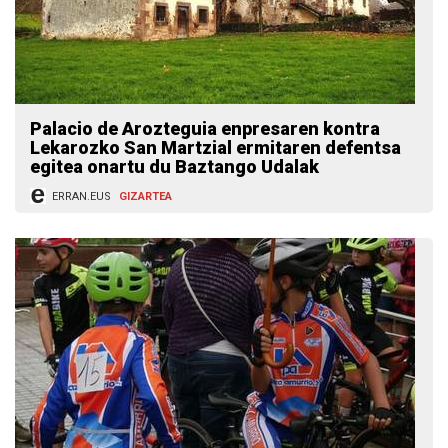
Palacio de Arozteguia enpresaren kontra
Lekarozko San Martzial ermitaren defentsa
egitea onartu du Baztango Udalak
ERRAN.EUS
GIZARTEA