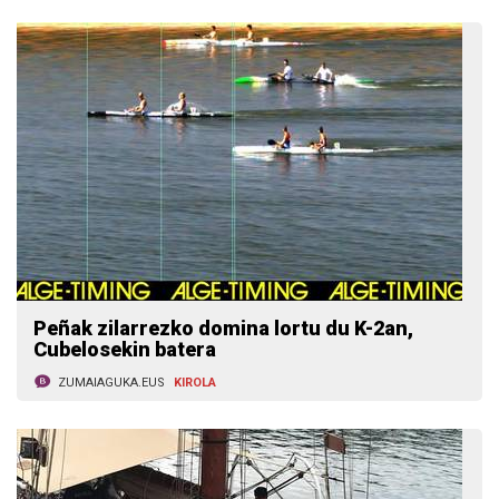
Peñak zilarrezko domina lortu du K-2an,
Cubelosekin batera
ZUMAIAGUKA.EUS
KIROLA