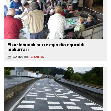
Elkartasunak aurre egin dio eguraldi
makurrari
GOIENA.EUS
GIZARTEA