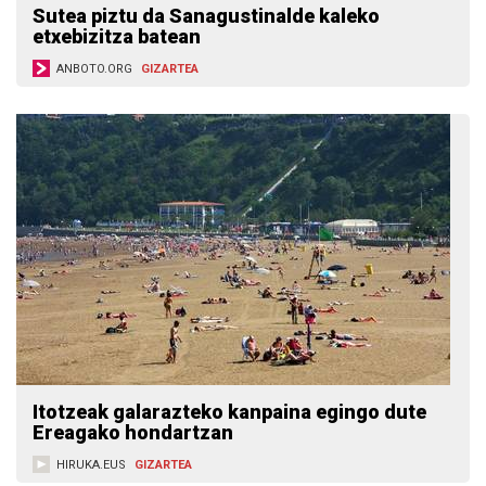
Sutea piztu da Sanagustinalde kaleko
etxebizitza batean
ANBOTO.ORG
GIZARTEA
Itotzeak galarazteko kanpaina egingo dute
Ereagako hondartzan
HIRUKA.EUS
GIZARTEA