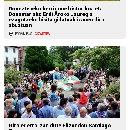
Doneztebeko herrigune historikoa eta
Donamariako Erdi Aroko Jauregia
ezagutzeko bisita gidatuak izanen dira
abuztuan
ERRAN.EUS
GIZARTEA
Giro ederra izan dute Elizondon Santiago