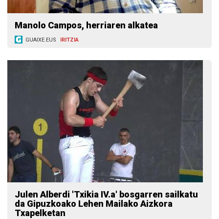
Manolo Campos, herriaren alkatea
GUAIXE.EUS
IRITZIA
Julen Alberdi 'Txikia IV.a' bosgarren sailkatu
da Gipuzkoako Lehen Mailako Aizkora
Txapelketan