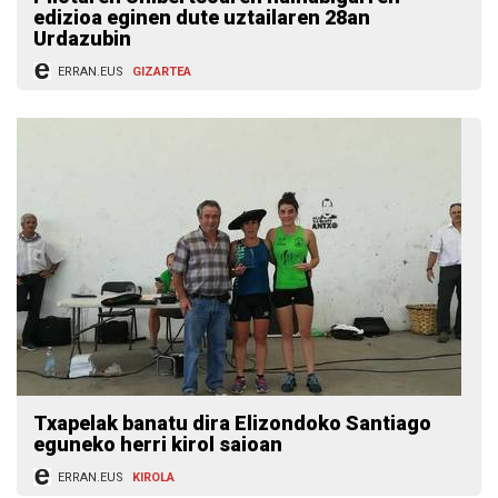
edizioa eginen dute uztailaren 28an
Urdazubin
ERRAN.EUS
GIZARTEA
Txapelak banatu dira Elizondoko Santiago
eguneko herri kirol saioan
ERRAN.EUS
KIROLA