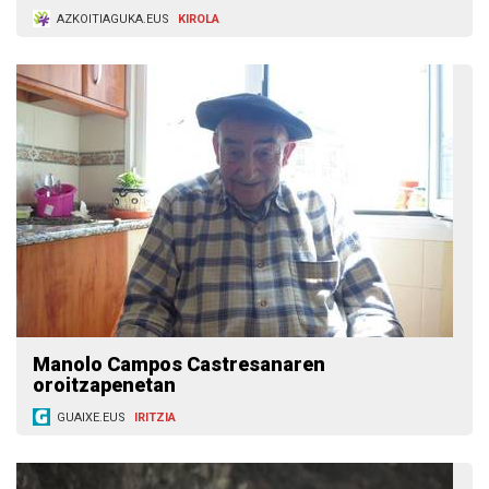
AZKOITIAGUKA.EUS
KIROLA
Manolo Campos Castresanaren
oroitzapenetan
GUAIXE.EUS
IRITZIA