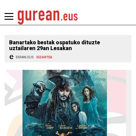
Banartako bestak ospatuko dituzte
uztailaren 29an Lesakan
ERRAN.EUS
GIZARTEA