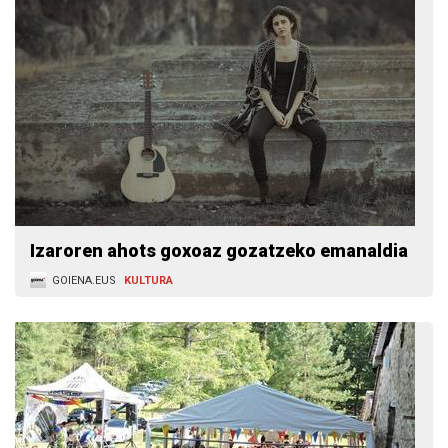
Izaroren ahots goxoaz gozatzeko emanaldia
GOIENA.EUS
KULTURA