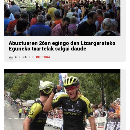
Abuztuaren 26an egingo den Lizargarateko
Eguneko txartelak salgai daude
GOIENA.EUS
KULTURA