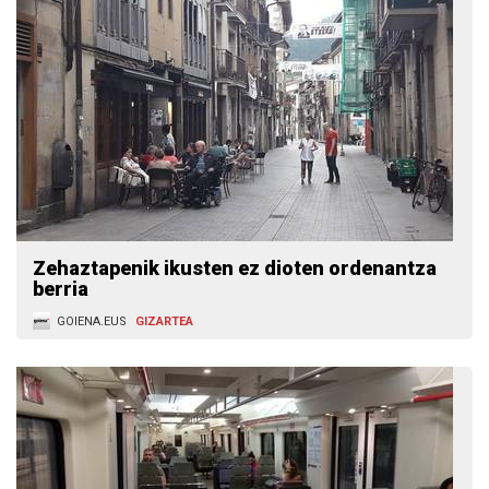
Zehaztapenik ikusten ez dioten ordenantza
berria
GOIENA.EUS
GIZARTEA