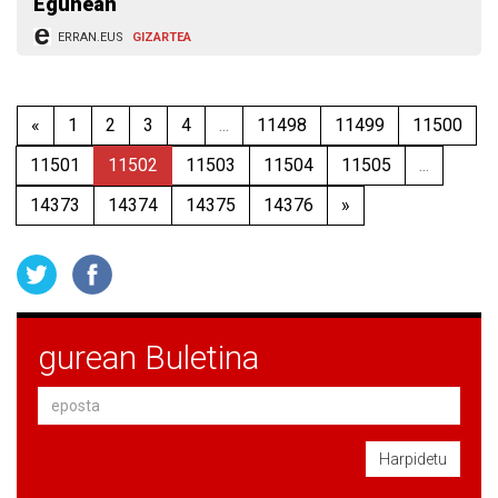
Egunean
ERRAN.EUS
GIZARTEA
«
1
2
3
4
...
11498
11499
11500
11501
11502
11503
11504
11505
...
14373
14374
14375
14376
»
gurean Buletina
Harpidetu