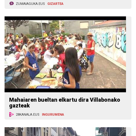
ZUMAIAGUKA.EUS
GIZARTEA
Mahaiaren bueltan elkartu dira Villabonako
gazteak
28KANALA.EUS
INGURUMENA