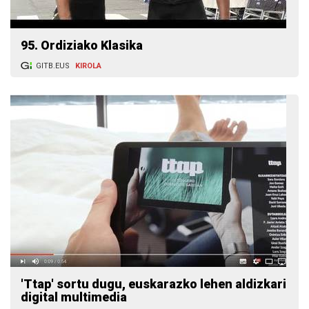
95. Ordiziako Klasika
GITB.EUS
KIROLA
'Ttap' sortu dugu, euskarazko lehen aldizkari
digital multimedia