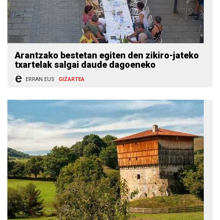
Arantzako bestetan egiten den zikiro-jateko
txartelak salgai daude dagoeneko
ERRAN.EUS
GIZARTEA