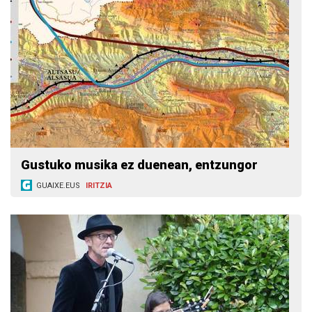
Gustuko musika ez duenean, entzungor
GUAIXE.EUS
IRITZIA