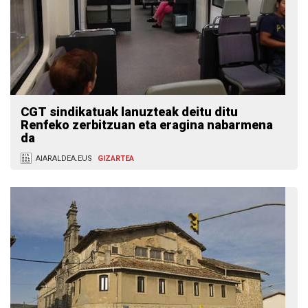
CGT sindikatuak lanuzteak deitu ditu
Renfeko zerbitzuan eta eragina nabarmena
da
AIARALDEA.EUS
GIZARTEA