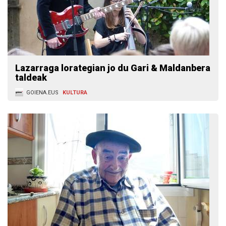
Lazarraga lorategian jo du Gari & Maldanbera
taldeak
GOIENA.EUS
KULTURA