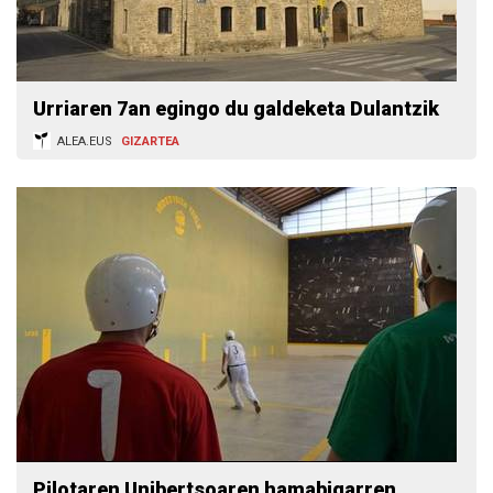
Urriaren 7an egingo du galdeketa Dulantzik
ALEA.EUS
GIZARTEA
Pilotaren Unibertsoaren hamabigarren