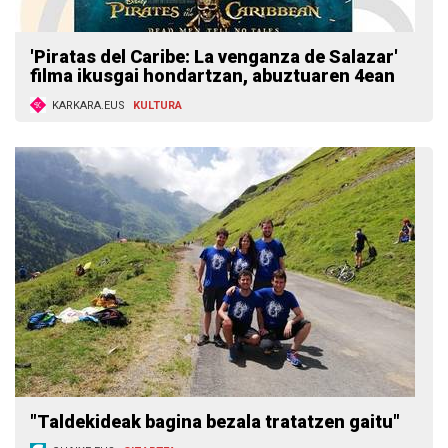
'Piratas del Caribe: La venganza de Salazar'
filma ikusgai hondartzan, abuztuaren 4ean
KARKARA.EUS
KULTURA
"Taldekideak bagina bezala tratatzen gaitu"