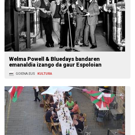
Welma Powell & Bluedays bandaren
emanaldia izango da gaur Espoloian
GOIENA.EUS
KULTURA