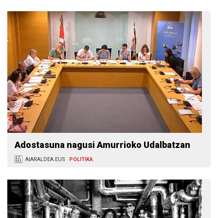
Adostasuna nagusi Amurrioko Udalbatzan
AIARALDEA.EUS
POLITIKA