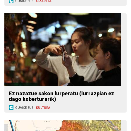
GUAIXE.EUS
GIZARTEA
Ez nazazue sakon lurperatu (lurrazpian ez
dago koberturarik)
GUAIXE.EUS
KULTURA