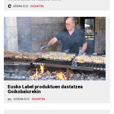
ERRAN.EUS
GIZARTEA
Eusko Label produktuen dastatzea
Goikobalurekin
GOIENA.EUS
GIZARTEA