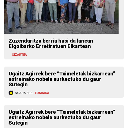
Zuzendaritza berria hasi da lanean
Elgoibarko Erretiratuen Elkartean
GIZARTEA
Ugaitz Agirrek bere “Tximeletak bizkarrean”
estreinako nobela aurkeztuko du gaur
Sutegin
NOAUA.EUS
EUSKARA
Ugaitz Agirrek bere “Tximeletak bizkarrean”
estreinako nobela aurkeztuko du gaur
Sutegin