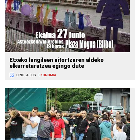
Etxeko langileen aitortzaren aldeko
elkarretaratzea egingo dute
URIOLA.EUS
EKONOMIA