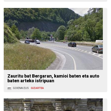
Zauritu bat Bergaran, kamioi baten eta auto
baten arteko istripuan
GOIENA.EUS
GIZARTEA