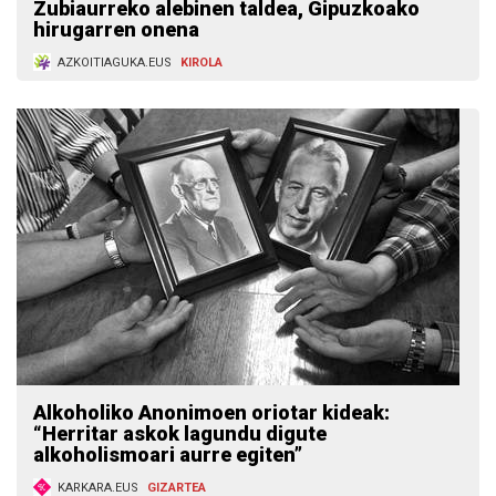
Zubiaurreko alebinen taldea, Gipuzkoako
hirugarren onena
AZKOITIAGUKA.EUS
KIROLA
Alkoholiko Anonimoen oriotar kideak:
“Herritar askok lagundu digute
alkoholismoari aurre egiten”
KARKARA.EUS
GIZARTEA