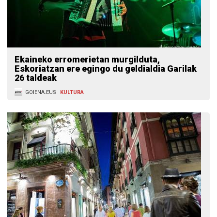
Ekaineko erromerietan murgilduta,
Eskoriatzan ere egingo du geldialdia Garilak
26 taldeak
GOIENA.EUS
KULTURA