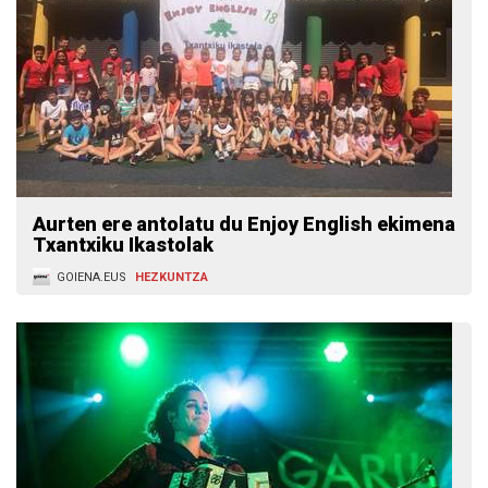
Aurten ere antolatu du Enjoy English ekimena
Txantxiku Ikastolak
GOIENA.EUS
HEZKUNTZA