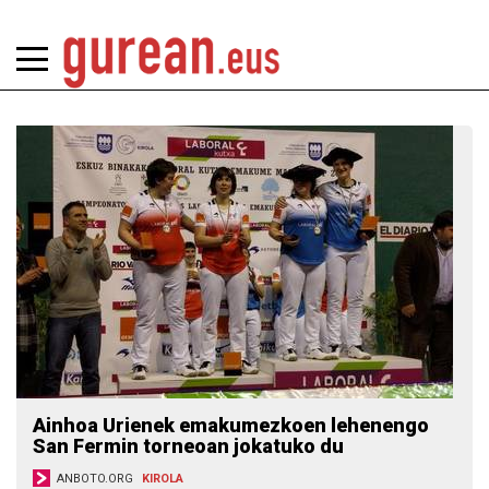
Ainhoa Urienek emakumezkoen lehenengo
San Fermin torneoan jokatuko du
ANBOTO.ORG
KIROLA