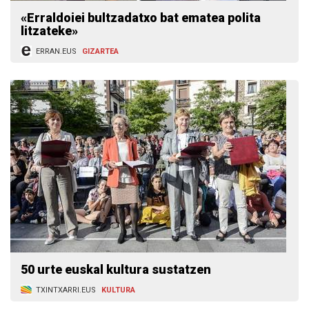
«Erraldoiei bultzadatxo bat ematea polita
litzateke»
ERRAN.EUS
GIZARTEA
50 urte euskal kultura sustatzen
TXINTXARRI.EUS
KULTURA