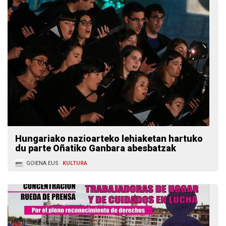
Hungariako nazioarteko lehiaketan hartuko
du parte Oñatiko Ganbara abesbatzak
GOIENA.EUS
KULTURA