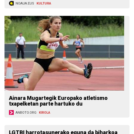
NOAUA.EUS
KULTURA
Ainara Mugartegik Europako atletismo
txapelketan parte hartuko du
ANBOTO.ORG
KIROLA
LGTBI harrotasunerako eguna da biharkoa