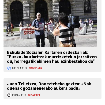
Eskubide Sozialen Kartaren ordezkariak:
“Eusko Jaurlaritzak murrizketekin jarraitzen
du, horregatik ekimen hau ezinbestekoa da”
URIOLA.EUS
EKONOMIA
Juan Telletxea, Doneztebeko gaztea: «Nahi
duenak gozamenerako aukera badu»
ERRAN.EUS
GIZARTEA