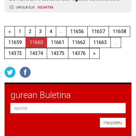
URIOLA.EUS
GIZARTEA
«
1
2
3
4
...
11656
11657
11658
11659
11660
11661
11662
11663
...
14373
14374
14375
14376
»
gurean Buletina
Harpidetu