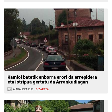
Kamioi batetik enborra erori da errepidera
eta istripua gertatu da Arrankudiagan
AIARALDEA.EUS
GIZARTEA