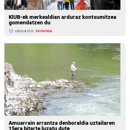
KIUB-ek merkealdian arduraz kontsumitzea
gomendatzen du
URIOLA.EUS
EKONOMIA
Amuarrain arrantza denboraldia uztailaren
15era bitarte luzatu dute