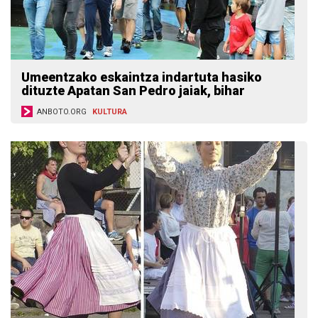
Umeentzako eskaintza indartuta hasiko
dituzte Apatan San Pedro jaiak, bihar
ANBOTO.ORG
KULTURA