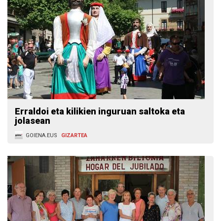
Erraldoi eta kilikien inguruan saltoka eta
jolasean
GOIENA.EUS
GIZARTEA