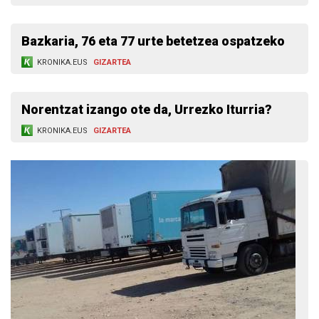
Bazkaria, 76 eta 77 urte betetzea ospatzeko
KRONIKA.EUS
GIZARTEA
Norentzat izango ote da, Urrezko Iturria?
KRONIKA.EUS
GIZARTEA