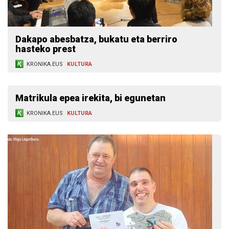
Dakapo abesbatza, bukatu eta berriro
hasteko prest
KRONIKA.EUS
KULTURA
Matrikula epea irekita, bi egunetan
KRONIKA.EUS
KULTURA