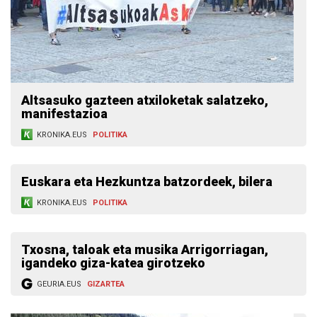
Altsasuko gazteen atxiloketak salatzeko,
manifestazioa
KRONIKA.EUS
POLITIKA
Euskara eta Hezkuntza batzordeek, bilera
KRONIKA.EUS
POLITIKA
Txosna, taloak eta musika Arrigorriagan,
igandeko giza-katea girotzeko
GEURIA.EUS
GIZARTEA