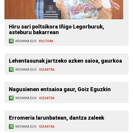
Hiru sari poltsikora Iñigo Legorburuk,
asteburu bakarrean
KRONIKA.EUS
KULTURA
Lehentasunak jartzeko azken saioa, gaurkoa
KRONIKA.EUS
GIZARTEA
Nagusienen entsaioa gaur, Goiz Eguzkin
KRONIKA.EUS
GIZARTEA
Erromeria larunbatean, dantza zaleek
KRONIKA.EUS
GIZARTEA