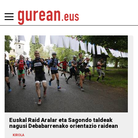
Euskal Raid Aralar eta Sagondo taldeak
nagusi Debabarrenako orientazio raidean
KIROLA