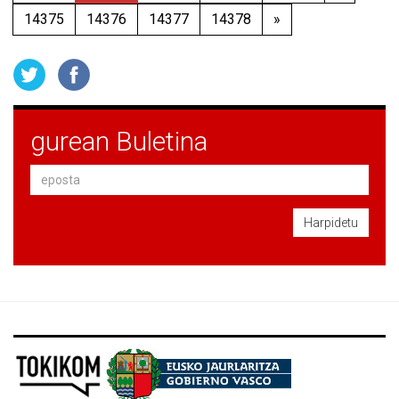
14375
14376
14377
14378
»
gurean Buletina
Harpidetu