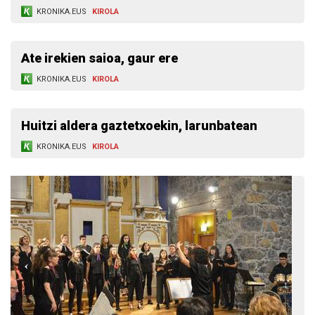
KRONIKA.EUS
KIROLA
Ate irekien saioa, gaur ere
KRONIKA.EUS
KIROLA
Huitzi aldera gaztetxoekin, larunbatean
KRONIKA.EUS
KIROLA