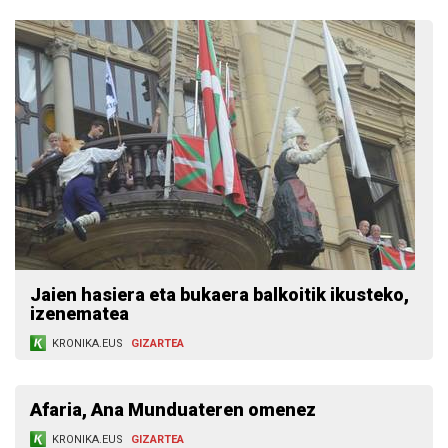
Jaien hasiera eta bukaera balkoitik ikusteko,
izenematea
KRONIKA.EUS
GIZARTEA
Afaria, Ana Munduateren omenez
KRONIKA.EUS
GIZARTEA