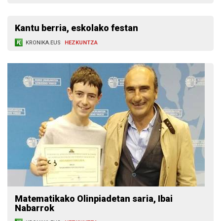
Kantu berria, eskolako festan
KRONIKA.EUS
HEZKUNTZA
Matematikako Olinpiadetan saria, Ibai
Nabarrok