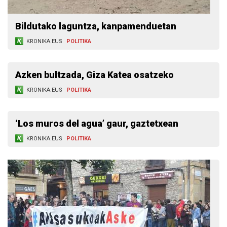
Bildutako laguntza, kanpamenduetan
KRONIKA.EUS
POLITIKA
Azken bultzada, Giza Katea osatzeko
KRONIKA.EUS
POLITIKA
‘Los muros del agua’ gaur, gaztetxean
KRONIKA.EUS
POLITIKA