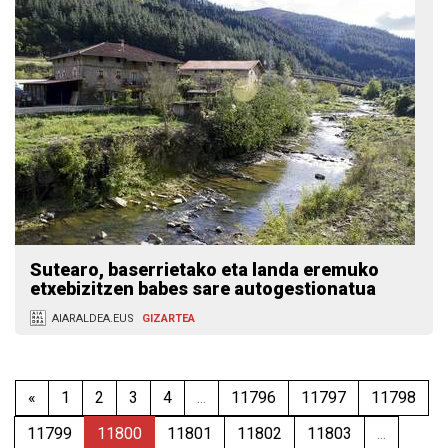
Sutearo, baserrietako eta landa eremuko
etxebizitzen babes sare autogestionatua
AIARALDEA.EUS
GIZARTEA
«
1
2
3
4
...
11796
11797
11798
11799
11800
11801
11802
11803
...