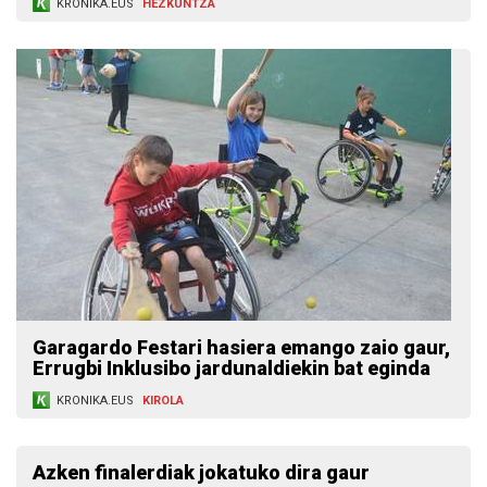
KRONIKA.EUS
HEZKUNTZA
Garagardo Festari hasiera emango zaio gaur,
Errugbi Inklusibo jardunaldiekin bat eginda
KRONIKA.EUS
KIROLA
Azken finalerdiak jokatuko dira gaur