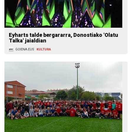
Eyharts talde bergararra, Donostiako 'Olatu
Talka' jaialdian
GOIENA.EUS
KULTURA