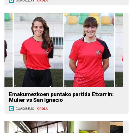
GUAIXE.EUS
KIROLA
Emakumezkoen puntako partida Etxarrin:
Mulier vs San Ignacio
GUAIXE.EUS
KIROLA