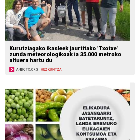
Kurutziagako ikasleek jaurtitako 'Txotxe'
zunda meteorologikoak ia 35.000 metroko
altuera hartu du
ANBOTO.ORG
HEZKUNTZA