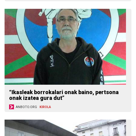
“Ikasleak borrokalari onak baino, pertsona
onak izatea gura dut”
ANBOTO.ORG
KIROLA