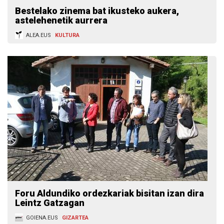
Bestelako zinema bat ikusteko aukera,
astelehenetik aurrera
ALEA.EUS
KULTURA
Foru Aldundiko ordezkariak bisitan izan dira
Leintz Gatzagan
GOIENA.EUS
GIZARTEA