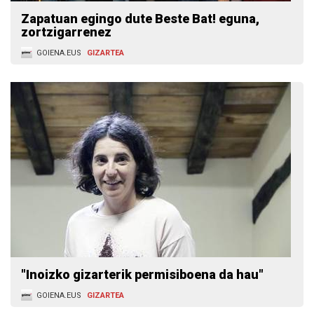
Zapatuan egingo dute Beste Bat! eguna,
zortzigarrenez
GOIENA.EUS
GIZARTEA
"Inoizko gizarterik permisiboena da hau"
GOIENA.EUS
GIZARTEA