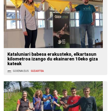
Kataluniari babesa erakusteko, elkartasun
kilometroa izango du ekainaren 10eko giza
kateak
GOIENA.EUS
GIZARTEA