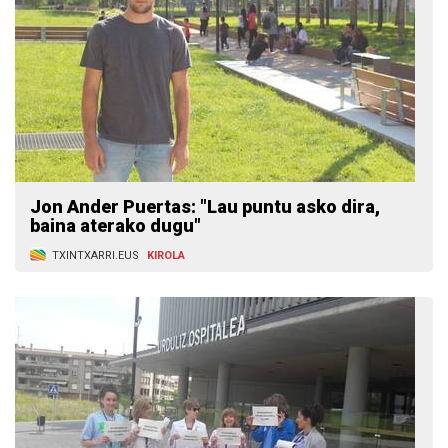
Jon Ander Puertas: "Lau puntu asko dira,
baina aterako dugu"
TXINTXARRI.EUS
KIROLA