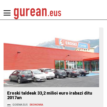
Eroski taldeak 33,2 milioi euro irabazi ditu
2017an
GOIENA.EUS
EKONOMIA