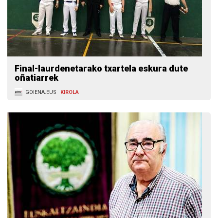
Final-laurdenetarako txartela eskura dute
oñatiarrek
GOIENA.EUS
KIROLA