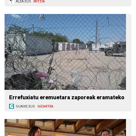
ALEA.EUS
IRITZIA
Errefuxiatu eremuetara zaporeak eramateko
GUAIXE.EUS
GIZARTEA