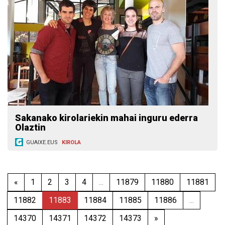
Sakanako kirolariekin mahai inguru ederra
Olaztin
GUAIXE.EUS
KIROLA
«
1
2
3
4
...
11879
11880
11881
11882
11883
11884
11885
11886
...
14370
14371
14372
14373
»