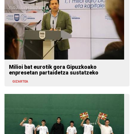
Milioi bat eurotik gora Gipuzkoako
enpresetan partaidetza sustatzeko
GIZARTEA