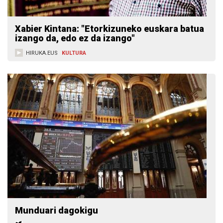
Xabier Kintana: "Etorkizuneko euskara batua
izango da, edo ez da izango"
HIRUKA.EUS
KULTURA
Munduari dagokigu