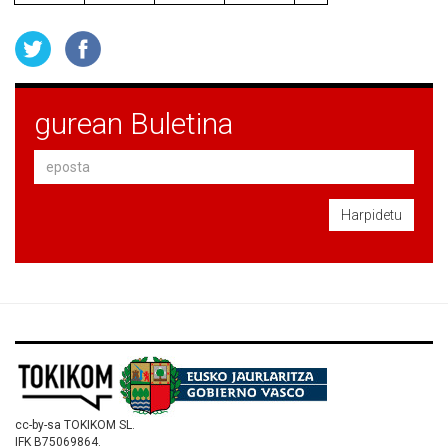
gurean Buletina
Harpidetu
cc-by-sa TOKIKOM SL.
IFK B75069864.