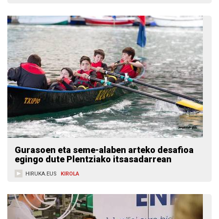
Gurasoen eta seme-alaben arteko desafioa
egingo dute Plentziako itsasadarrean
HIRUKA.EUS
KIROLA