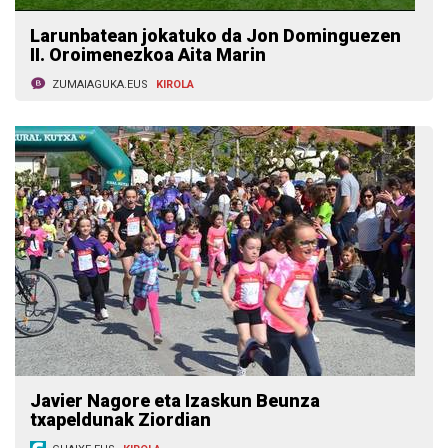
Larunbatean jokatuko da Jon Dominguezen
II. Oroimenezkoa Aita Marin
ZUMAIAGUKA.EUS
KIROLA
Javier Nagore eta Izaskun Beunza
txapeldunak Ziordian