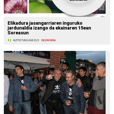
Elikadura jasangarriaren inguruko
jardunaldia izango da ekainaren 15ean
Soreasun
AZPEITIAGUKA.EUS
EKONOMIA