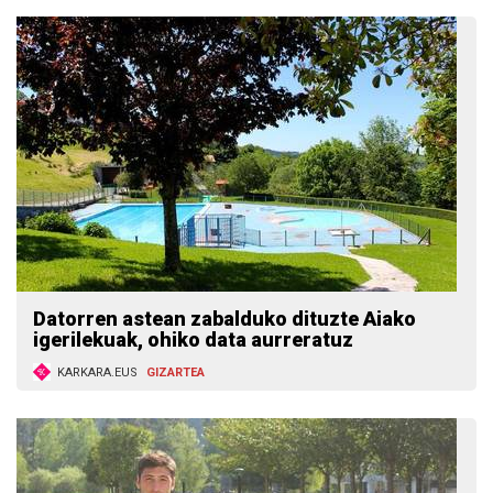
Datorren astean zabalduko dituzte Aiako
igerilekuak, ohiko data aurreratuz
KARKARA.EUS
GIZARTEA