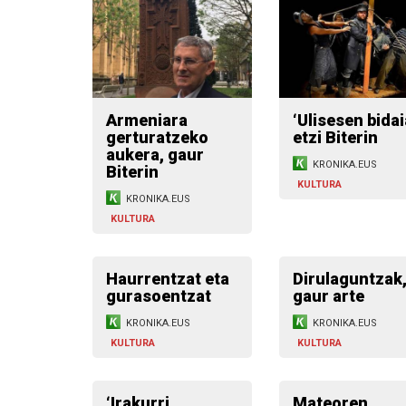
Armeniara
‘Ulisesen bidai
gerturatzeko
etzi Biterin
aukera, gaur
KRONIKA.EUS
Biterin
KULTURA
KRONIKA.EUS
KULTURA
Haurrentzat eta
Dirulaguntzak
gurasoentzat
gaur arte
KRONIKA.EUS
KRONIKA.EUS
KULTURA
KULTURA
‘Irakurri,
Mateoren