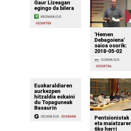
Gaur Lizeagan
egingo da bilera
KRONIKA.EUS
GIZARTEA
'Hemen
Debagoiena'
saioa osorik:
2018-05-02
GOIENA.EUS
GIZARTEA
Euskaraldiaren
aurkezpen
hitzaldia eskaini
du Topaguneak
Basaurin
Pentsionistak
GEURIA.EUS
EUSKARA
eta maiatzare
6ko herri