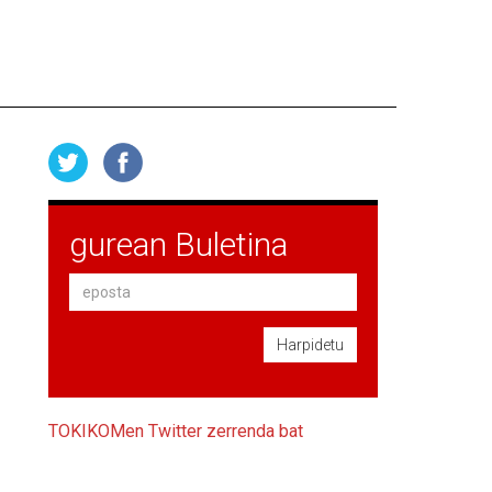
gurean Buletina
Harpidetu
TOKIKOMen Twitter zerrenda bat