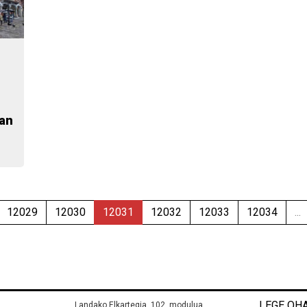
ean
12029
12030
12031
12032
12033
12034
...
LEGE OHA
.
Landako Elkartegia, 102. modulua.