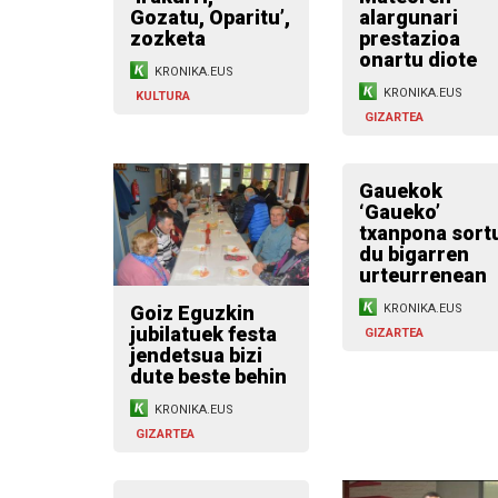
Gozatu, Oparitu’,
alargunari
zozketa
prestazioa
onartu diote
KRONIKA.EUS
KRONIKA.EUS
KULTURA
GIZARTEA
Gauekok
‘Gaueko’
txanpona sort
du bigarren
urteurrenean
Goiz Eguzkin
KRONIKA.EUS
jubilatuek festa
GIZARTEA
jendetsua bizi
dute beste behin
KRONIKA.EUS
GIZARTEA