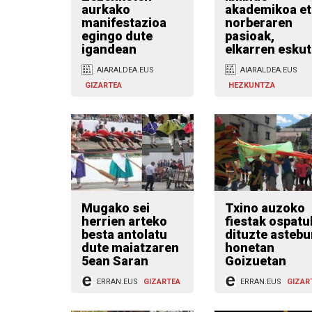
aurkako
akademikoa et
manifestazioa
norberaren
egingo dute
pasioak,
igandean
elkarren eskut
AIARALDEA.EUS
AIARALDEA.EUS
GIZARTEA
HEZKUNTZA
Mugako sei
Txino auzoko
herrien arteko
fiestak ospatu
besta antolatu
dituzte astebu
dute maiatzaren
honetan
5ean Saran
Goizuetan
ERRAN.EUS
GIZARTEA
ERRAN.EUS
GIZAR