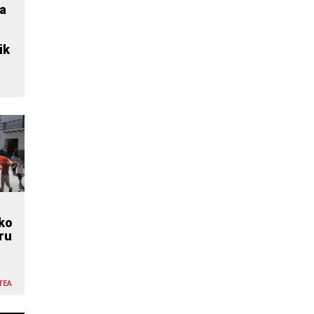
a
ik
ko
ru
TEA