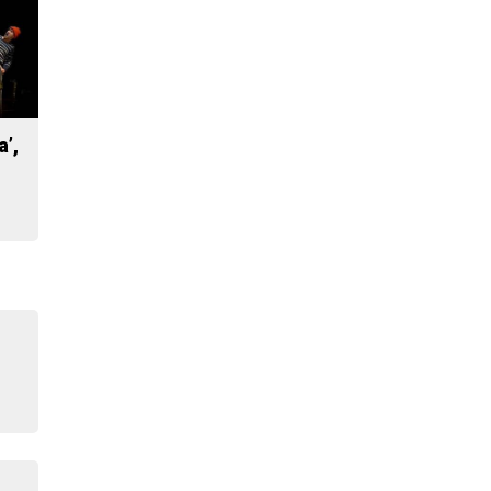
a’,
,