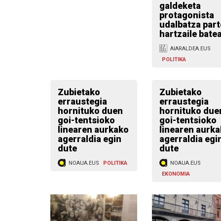
galdeketa
protagonista
udalbatza part
hartzaile bate
AIARALDEA.EUS
POLITIKA
Zubietako
Zubietako
erraustegia
erraustegia
hornituko duen
hornituko due
goi-tentsioko
goi-tentsioko
linearen aurkako
linearen aurk
agerraldia egin
agerraldia egi
dute
dute
NOAUA.EUS
POLITIKA
NOAUA.EUS
EKONOMIA