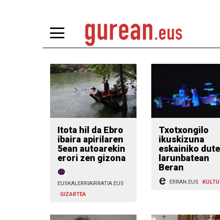
Itota hil da Ebro
Txotxongilo
ibaira apirilaren
ikuskizuna
5ean autoarekin
eskainiko dute
erori zen gizona
larunbatean
Beran
ERRAN.EUS
KULTU
EUSKALERRIAIRRATIA.EUS
GIZARTEA