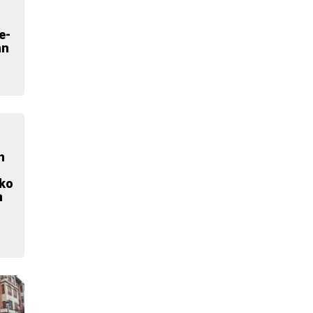
e-
an
n
ako
n