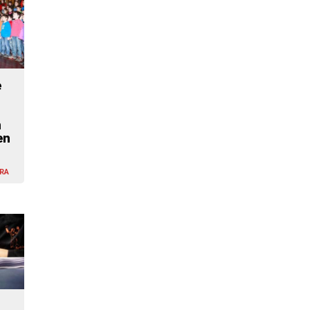
e
n
en
RA