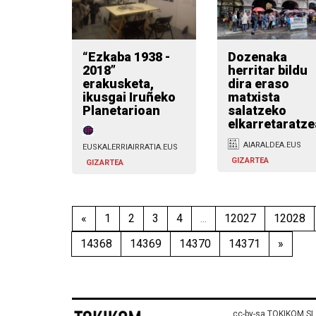
“Ezkaba 1938 -
Dozenaka
2018”
herritar bildu
erakusketa,
dira eraso
ikusgai Iruñeko
matxista
Planetarioan
salatzeko
elkarretaratz
AIARALDEA.EUS
EUSKALERRIAIRRATIA.EUS
GIZARTEA
GIZARTEA
«
1
2
3
4
...
12027
12028
14368
14369
14370
14371
»
cc-by-sa TOKIKOM SL