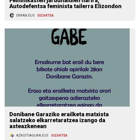
Feminikasten jardunaldien harira,
Autodefentsa feminista tailerra Elizondon
ERRAN.EUS
GIZARTEA
Donibane Garaziko erailketa matxista
salatzeko elkarretaratzea izango da
asteazkenean
AZKOITIAGUKA.EUS
GIZARTEA