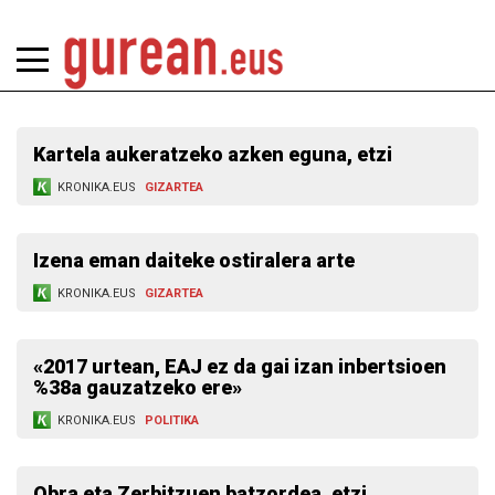
Kartela aukeratzeko azken eguna, etzi
KRONIKA.EUS
GIZARTEA
Izena eman daiteke ostiralera arte
KRONIKA.EUS
GIZARTEA
«2017 urtean, EAJ ez da gai izan inbertsioen
%38a gauzatzeko ere»
KRONIKA.EUS
POLITIKA
Obra eta Zerbitzuen batzordea, etzi