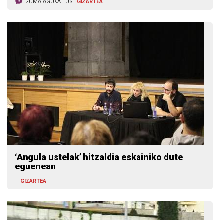
ZUMAIAGUKA.EUS
GIZARTEA
‘Angula ustelak’ hitzaldia eskainiko dute
eguenean
GIZARTEA