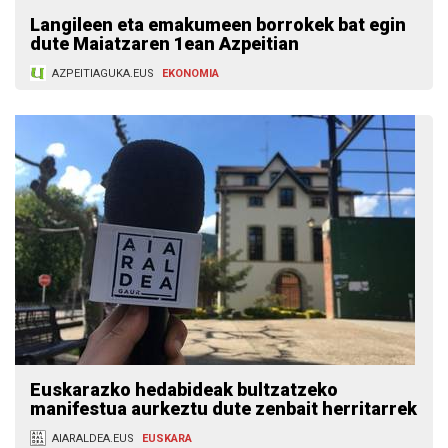
Langileen eta emakumeen borrokek bat egin
dute Maiatzaren 1ean Azpeitian
AZPEITIAGUKA.EUS
EKONOMIA
Euskarazko hedabideak bultzatzeko
manifestua aurkeztu dute zenbait herritarrek
AIARALDEA.EUS
EUSKARA