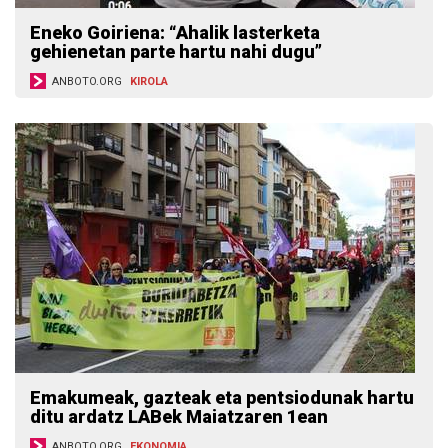
Eneko Goiriena: “Ahalik lasterketa
gehienetan parte hartu nahi dugu”
ANBOTO.ORG
KIROLA
Emakumeak, gazteak eta pentsiodunak hartu
ditu ardatz LABek Maiatzaren 1ean
ANBOTO.ORG
EKONOMIA