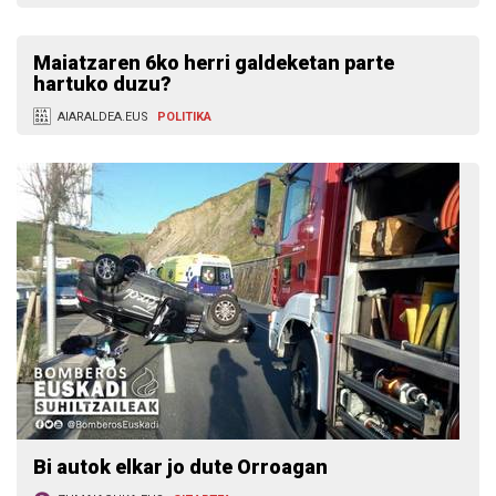
Maiatzaren 6ko herri galdeketan parte
hartuko duzu?
AIARALDEA.EUS
POLITIKA
Bi autok elkar jo dute Orroagan