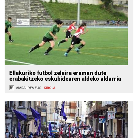
Ellakuriko futbol zelaira eraman dute
erabakitzeko eskubidearen aldeko aldarria
AIARALDEA.EUS
KIROLA