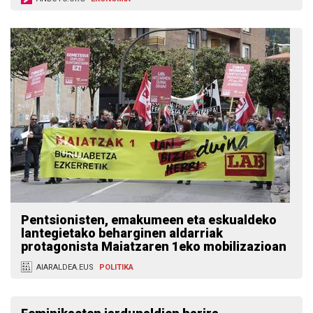
Pentsionisten, emakumeen eta eskualdeko
lantegietako beharginen aldarriak
protagonista Maiatzaren 1eko mobilizazioan
AIARALDEA.EUS
POLITIKA