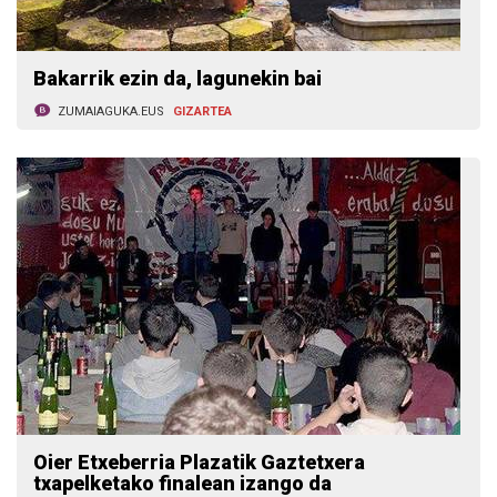
Bakarrik ezin da, lagunekin bai
ZUMAIAGUKA.EUS
GIZARTEA
Oier Etxeberria Plazatik Gaztetxera
txapelketako finalean izango da