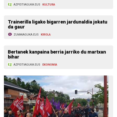
AZPEITIAGUKA.EUS
KULTURA
Trainerilla ligako bigarren jardunaldia jokatu
da gaur
ZUMAIAGUKA.EUS
KIROLA
Bertanek kanpaina berria jarriko du martxan
bihar
AZPEITIAGUKA.EUS
EKONOMIA