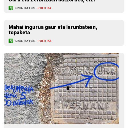
KRONIKA.EUS
POLITIKA
Mahai ingurua gaur eta larunbatean,
topaketa
KRONIKA.EUS
POLITIKA