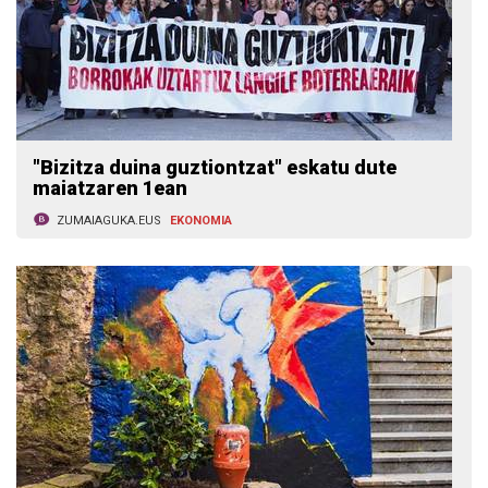
"Bizitza duina guztiontzat" eskatu dute
maiatzaren 1ean
ZUMAIAGUKA.EUS
EKONOMIA