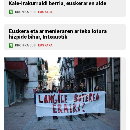
Kale-irakurraldi berria, euskeraren alde
KRONIKA.EUS
EUSKARA
Euskera eta armenieraren arteko lotura
hizpide bihar, Intxaustik
KRONIKA.EUS
EUSKARA