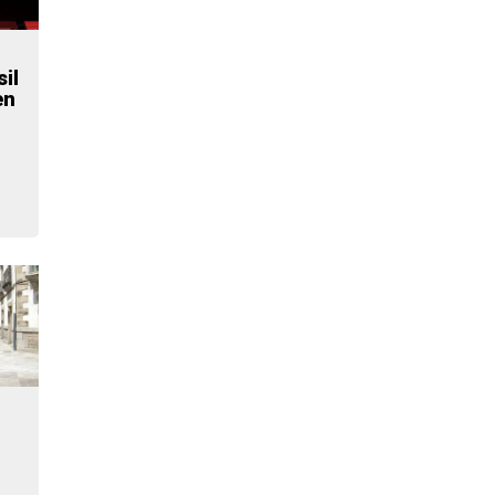
il
en