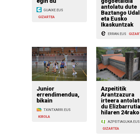
egin du
gogoetaldia
antolatu dute
GUAIXE.EUS
Baztango Udal
GIZARTEA
eta Eusko
Ikaskuntzak
ERRAN.EUS
GIZAR
Junior
Azpeititik
errendimendua,
Arantzazura
bikain
irteera antola
du Elizbarruti
TXINTXARRI.EUS
hilaren 24rako
KIROLA
AZPEITIAGUKA.EUS
GIZARTEA