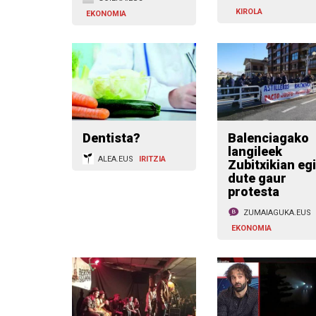
KIROLA
EKONOMIA
Dentista?
Balenciagako
langileek
ALEA.EUS
IRITZIA
Zubitxikian eg
dute gaur
protesta
ZUMAIAGUKA.EUS
EKONOMIA