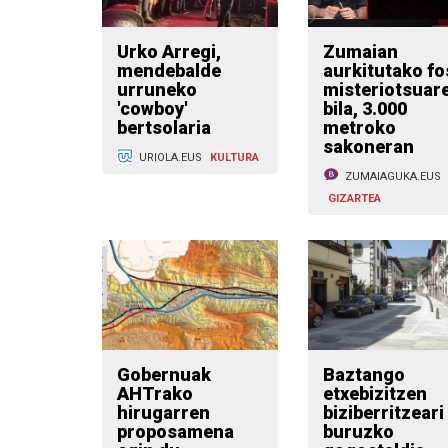
Urko Arregi,
Zumaian
mendebalde
aurkitutako fos
urruneko
misteriotsuar
'cowboy'
bila, 3.000
bertsolaria
metroko
sakoneran
URIOLA.EUS
KULTURA
ZUMAIAGUKA.EUS
GIZARTEA
Gobernuak
Baztango
AHTrako
etxebizitzen
hirugarren
biziberritzeari
proposamena
buruzko