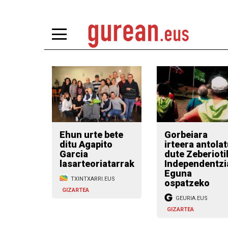
Ehun urte bete
Gorbeiara
ditu Agapito
irteera antolatu
Garcia
dute Zeberiotik,
lasarteoriatarrak
Independentzi
Eguna
TXINTXARRI.EUS
ospatzeko
GIZARTEA
GEURIA.EUS
GIZARTEA