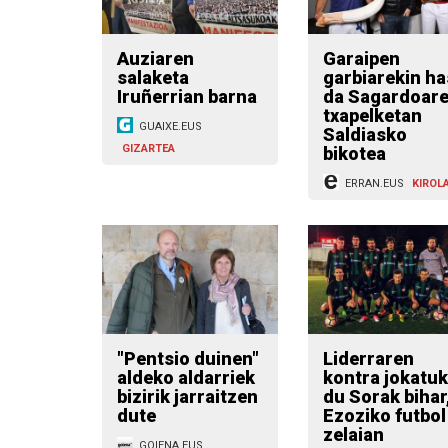
Auziaren
Garaipen
salaketa
garbiarekin ha
Iruñerrian barna
da Sagardoar
txapelketan
GUAIXE.EUS
Saldiasko
GIZARTEA
bikotea
ERRAN.EUS
KIROL
"Pentsio duinen"
Liderraren
aldeko aldarriek
kontra jokatu
bizirik jarraitzen
du Sorak bihar
dute
Ezoziko futbol
zelaian
GOIENA.EUS