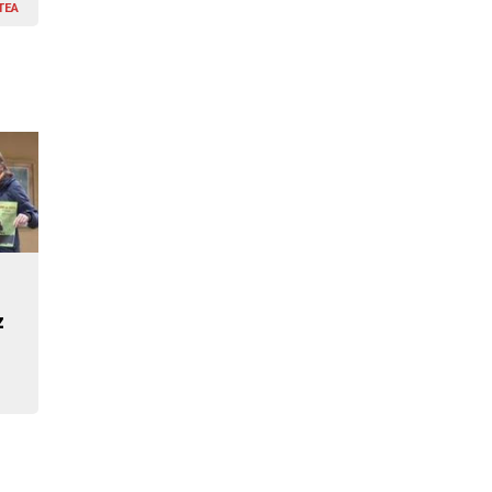
TEA
z