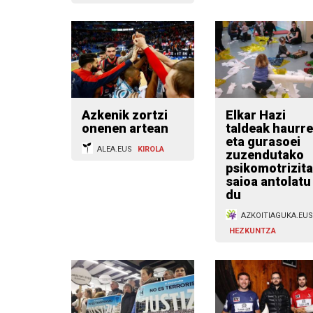
Azkenik zortzi
Elkar Hazi
onenen artean
taldeak haurre
eta gurasoei
ALEA.EUS
KIROLA
zuzendutako
psikomotrizita
saioa antolatu
du
AZKOITIAGUKA.EUS
HEZKUNTZA