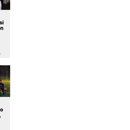
si
en
A
ko
,