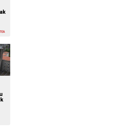
ak
TEA
tu
ak