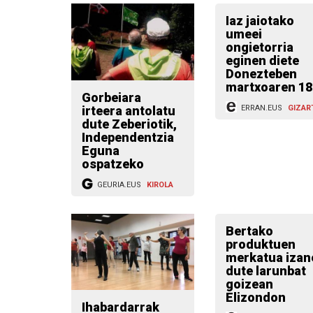
Iaz jaiotako
umeei
ongietorria
eginen diete
Donezteben
martxoaren 1
Gorbeiara
irteera antolatu
ERRAN.EUS
GIZAR
dute Zeberiotik,
Independentzia
Eguna
ospatzeko
GEURIA.EUS
KIROLA
Bertako
produktuen
merkatua izan
dute larunbat
goizean
Elizondon
Ihabardarrak