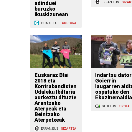
adinduei
ERRAN.EUS
GIZAR
buruzko
ikuskizunean
GUAIXE.EUS
KULTURA
Euskaraz Blai
Indartsu dator
2018 eta
Goierrin
Kontrabandisten
laugarren aldi
Udaleku Ibiltaria
ospatuko den
aurkeztu dituzte
Ekozinemaldia
Arantzako
GITB.EUS
KIROLA
Aterpeak eta
Beintzako
Aterpetxeak
ERRAN.EUS
GIZARTEA