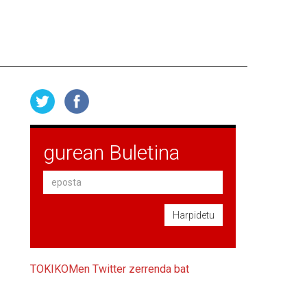
gurean Buletina
Harpidetu
TOKIKOMen Twitter zerrenda bat