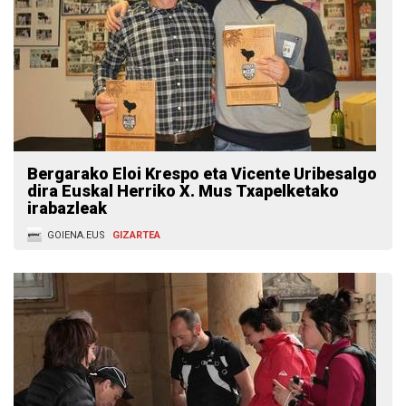
Bergarako Eloi Krespo eta Vicente Uribesalgo
dira Euskal Herriko X. Mus Txapelketako
irabazleak
GOIENA.EUS
GIZARTEA