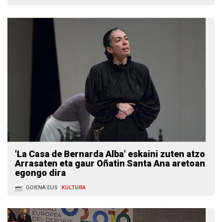
'La Casa de Bernarda Alba' eskaini zuten atzo
Arrasaten eta gaur Oñatin Santa Ana aretoan
egongo dira
GOIENA.EUS
KULTURA