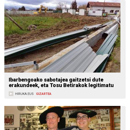
Ibarbengoako sabotajea gaitzetsi dute
erakundeek, eta Tosu Betirakok legitimatu
HIRUKA.EUS
GIZARTEA