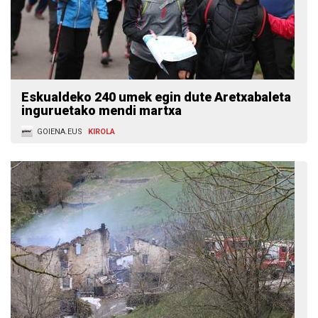
Eskualdeko 240 umek egin dute Aretxabaleta
inguruetako mendi martxa
GOIENA.EUS
KIROLA