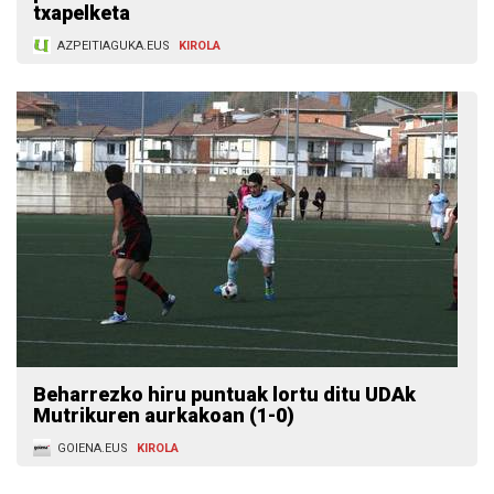
txapelketa
AZPEITIAGUKA.EUS
KIROLA
Beharrezko hiru puntuak lortu ditu UDAk
Mutrikuren aurkakoan (1-0)
GOIENA.EUS
KIROLA