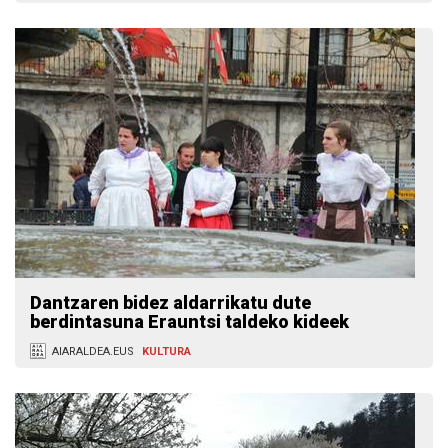
Dantzaren bidez aldarrikatu dute
berdintasuna Erauntsi taldeko kideek
AIARALDEA.EUS
KULTURA