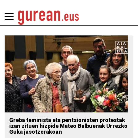
Greba feminista eta pentsionisten protestak
izan zituen hizpide Mateo Balbuenak Urrezko
Guka jasotzerakoan