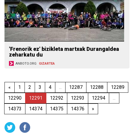
'Frenorik ez' bizikleta martxak Durangaldea
zeharkatu du
ANBOTO.ORG
GIZARTEA
«
1
2
3
4
...
12287
12288
12289
12290
12291
12292
12293
12294
...
14373
14374
14375
14376
»