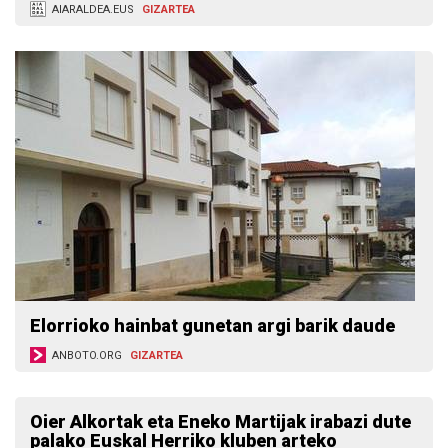
AIARALDEA.EUS
GIZARTEA
Elorrioko hainbat gunetan argi barik daude
ANBOTO.ORG
GIZARTEA
Oier Alkortak eta Eneko Martijak irabazi dute
palako Euskal Herriko kluben arteko