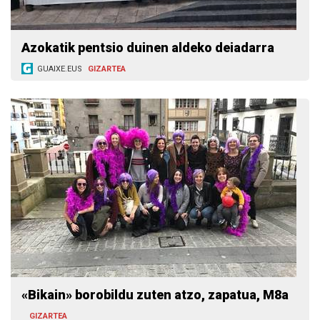
Azokatik pentsio duinen aldeko deiadarra
GUAIXE.EUS
GIZARTEA
«Bikain» borobildu zuten atzo, zapatua, M8a
GIZARTEA