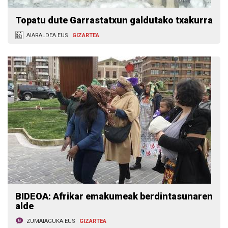
Topatu dute Garrastatxun galdutako txakurra
AIARALDEA.EUS
GIZARTEA
BIDEOA: Afrikar emakumeak berdintasunaren
alde
ZUMAIAGUKA.EUS
GIZARTEA