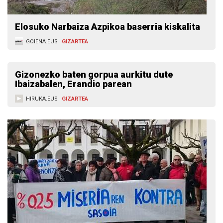
Elosuko Narbaiza Azpikoa baserria kiskalita
GOIENA.EUS
GIZARTEA
Gizonezko baten gorpua aurkitu dute
Ibaizabalen, Erandio parean
HIRUKA.EUS
GIZARTEA