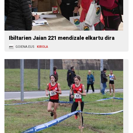
Ibiltarien Jaian 221 mendizale elkartu dira
GOIENA.EUS
KIROLA