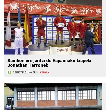
Sambon ere jantzi du Espainiako txapela
Jonathan Terronek
AZPEITIAGUKA.EUS
KIROLA