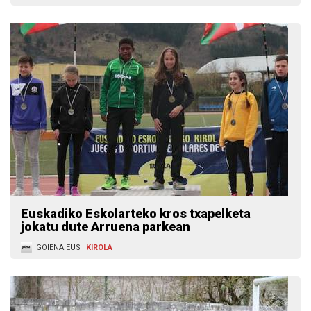
Euskadiko Eskolarteko kros txapelketa
jokatu dute Arruena parkean
GOIENA.EUS
KIROLA