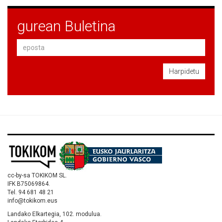
gurean Buletina
Harpidetu
cc-by-sa TOKIKOM SL.
IFK B75069864.
Tel. 94 681 48 21
info@tokikom.eus
Landako Elkartegia, 102. modulua.