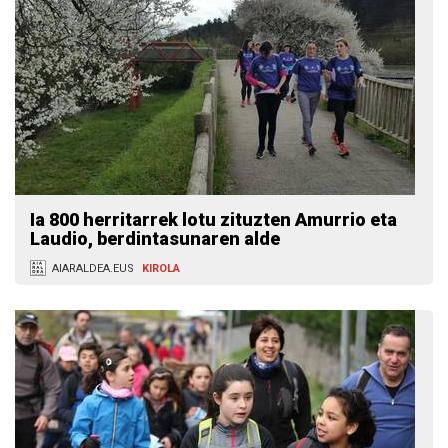
Ia 800 herritarrek lotu zituzten Amurrio eta
Laudio, berdintasunaren alde
AIARALDEA.EUS
KIROLA