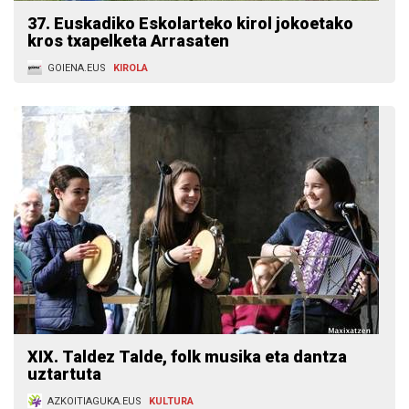
37. Euskadiko Eskolarteko kirol jokoetako
kros txapelketa Arrasaten
GOIENA.EUS
KIROLA
XIX. Taldez Talde, folk musika eta dantza
uztartuta
AZKOITIAGUKA.EUS
KULTURA