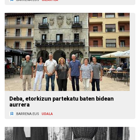
Deba, etorkizun partekatu baten bidean
aurrera
BARRENA.EUS
UDALA