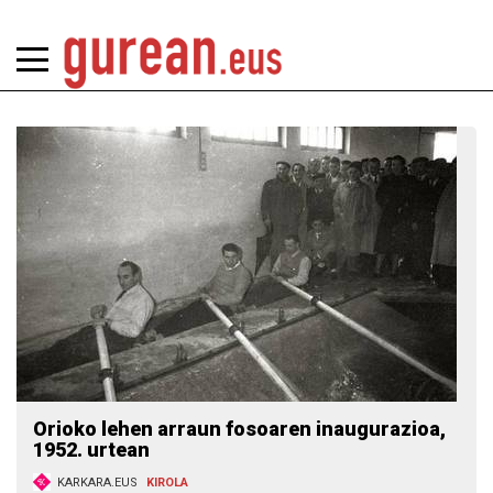
Orioko lehen arraun fosoaren inaugurazioa,
1952. urtean
KARKARA.EUS
KIROLA