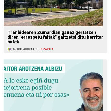
Trenbidearen Zumardian gauez gertatzen
diren "errespetu faltak" gaitzetsi ditu herritar
batek
AZKOITIAGUKA.EUS
GIZARTEA