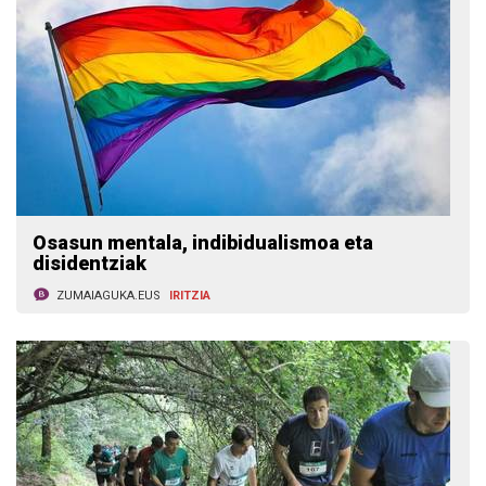
Osasun mentala, indibidualismoa eta
disidentziak
ZUMAIAGUKA.EUS
IRITZIA