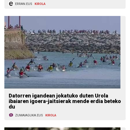
ERRAN.EUS
KIROLA
Datorren igandean jokatuko duten Urola
ibaiaren igoera-jaitsierak mende erdia beteko
du
ZUMAIAGUKA.EUS
KIROLA