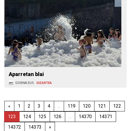
Aparretan blai
GOIENA.EUS
GIZARTEA
«
1
2
3
4
...
119
120
121
122
123
124
125
126
...
14370
14371
14372
14373
»