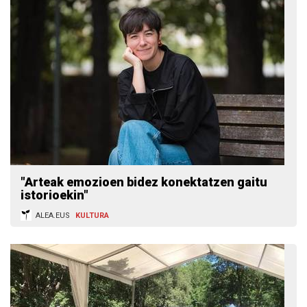
"Arteak emozioen bidez konektatzen gaitu
istorioekin"
ALEA.EUS
KULTURA