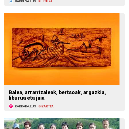
BARRENA.EUS
KULTURA
Balea, arrantzaleak, bertsoak, argazkia,
liburua eta jaia
KARKARA.EUS
GIZARTEA