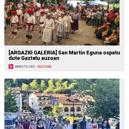
[ARGAZKI GALERIA] San Martin Eguna ospatu
dute Gaztelu auzoan
ANBOTO.ORG
KULTURA