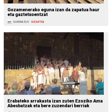
Gozamenerako eguna izan da zapatua haur
eta gaztetxoentzat
GOIENA.EUS
GIZARTEA
Erabateko arrakasta izan zuten Ezoziko Ama
Abesbatzak eta bere zuzendari berriak