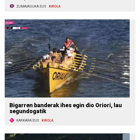
ZUMAIAGUKA.EUS
KIROLA
Bigarren banderak ihes egin dio Oriori, lau
segundogatik
KARKARA.EUS
KIROLA