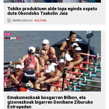
Tokiko produktuen alde topa eginda ospatu
dute Okondoko Txakolin Jaia
AIARALDEA.EUS
KULTURA
Emakumezkoak bosgarren Bilbon, eta
gizonezkoak bigarren Donibane Ziburuko
Estropadan