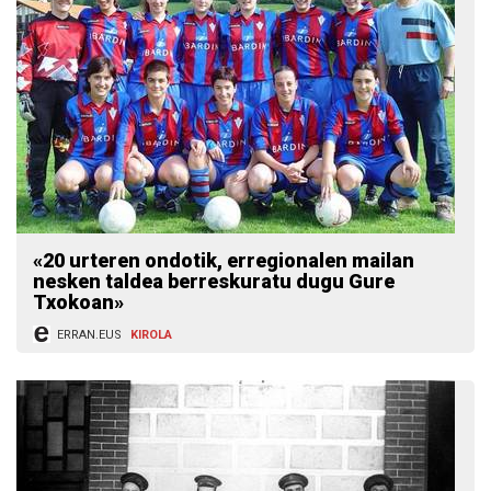
«20 urteren ondotik, erregionalen mailan
nesken taldea berreskuratu dugu Gure
Txokoan»
ERRAN.EUS
KIROLA