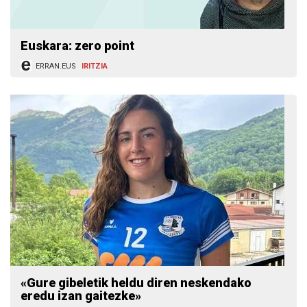
Euskara: zero point
ERRAN.EUS
IRITZIA
«Gure gibeletik heldu diren neskendako
eredu izan gaitezke»