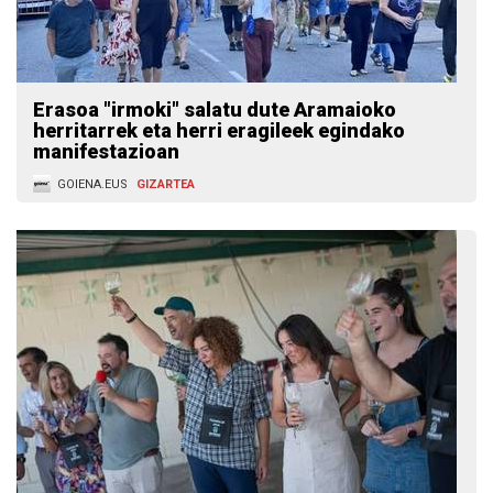
Erasoa "irmoki" salatu dute Aramaioko
herritarrek eta herri eragileek egindako
manifestazioan
GOIENA.EUS
GIZARTEA