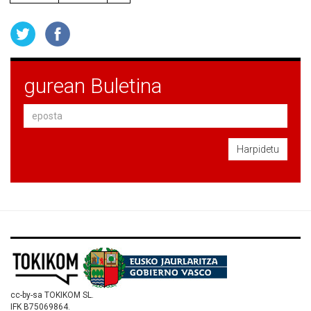
gurean Buletina
Harpidetu
cc-by-sa TOKIKOM SL.
IFK B75069864.