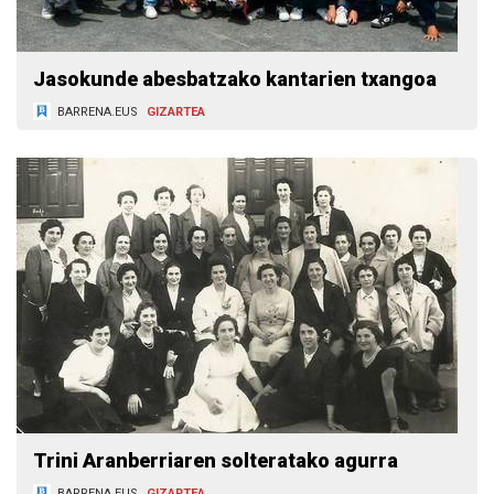
Jasokunde abesbatzako kantarien txangoa
BARRENA.EUS
GIZARTEA
Trini Aranberriaren solteratako agurra
BARRENA.EUS
GIZARTEA