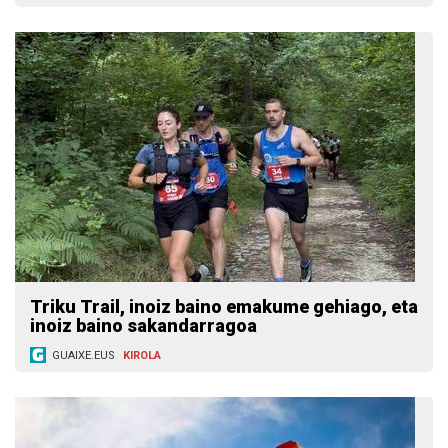
Triku Trail, inoiz baino emakume gehiago, eta
inoiz baino sakandarragoa
GUAIXE.EUS
KIROLA