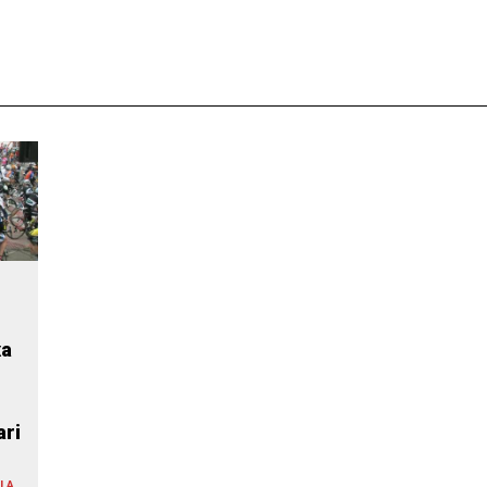
z
xa
ari
LA