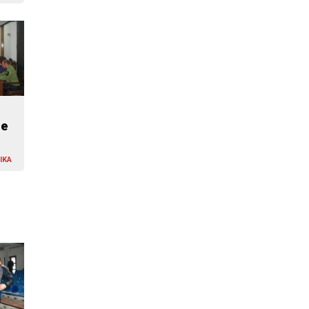
de
IKA