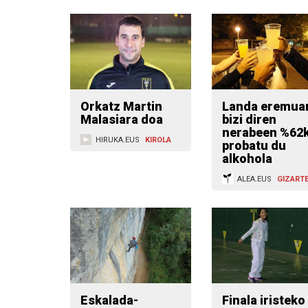
Orkatz Martin
Landa eremua
Malasiara doa
bizi diren
nerabeen %62
HIRUKA.EUS
KIROLA
probatu du
alkohola
ALEA.EUS
GIZART
Eskalada-
Finala iristeko