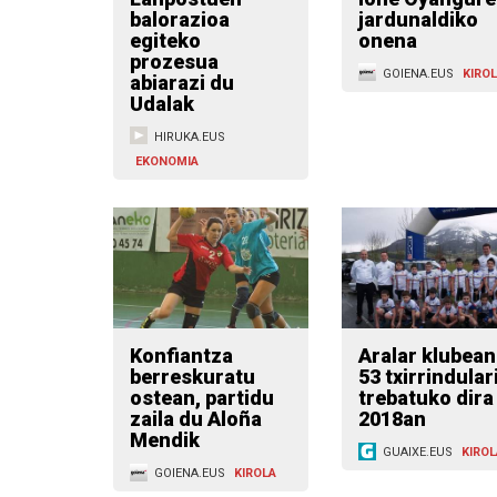
balorazioa
jardunaldiko
egiteko
onena
prozesua
GOIENA.EUS
KIRO
abiarazi du
Udalak
HIRUKA.EUS
EKONOMIA
Konfiantza
Aralar klubean
berreskuratu
53 txirrindular
ostean, partidu
trebatuko dira
zaila du Aloña
2018an
Mendik
GUAIXE.EUS
KIROL
GOIENA.EUS
KIROLA