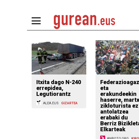
Itxita dago N-240
Federazioaga
errepidea,
eta
Legutiorantz
erakundeekin
haserre, mart
ALEA.EUS
GIZARTEA
zikloturista ez
antolatzea
erabaki du
Berriz Biziklet
Elkarteak
ANBOTO.ORG
KIRO