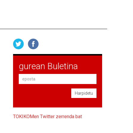
gurean Buletina
Harpidetu
TOKIKOMen Twitter zerrenda bat