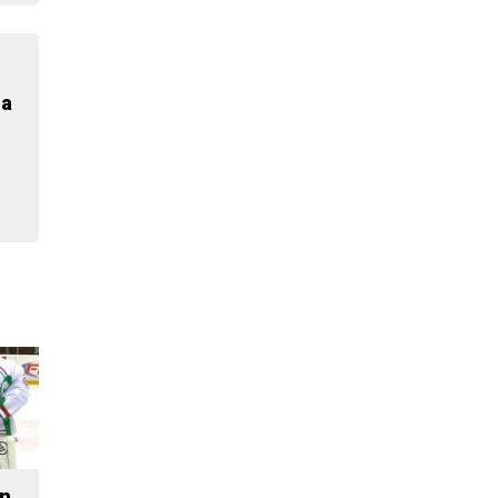
ia
n,