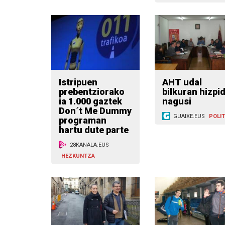
Istripuen
AHT udal
prebentziorako
bilkuran hizpi
ia 1.000 gaztek
nagusi
Don´t Me Dummy
GUAIXE.EUS
POLIT
programan
hartu dute parte
28KANALA.EUS
HEZKUNTZA