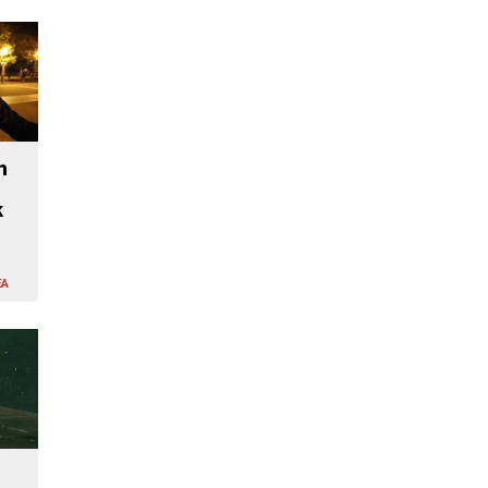
n
k
EA