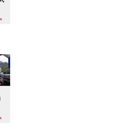
LA
i
A