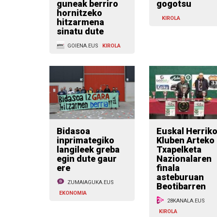
guneak berriro
gogotsu
hornitzeko
KIROLA
hitzarmena
sinatu dute
GOIENA.EUS
KIROLA
Bidasoa
Euskal Herrik
inprimategiko
Kluben Arteko 
langileek greba
Txapelketa
egin dute gaur
Nazionalaren
ere
finala
asteburuan
ZUMAIAGUKA.EUS
Beotibarren
EKONOMIA
28KANALA.EUS
KIROLA