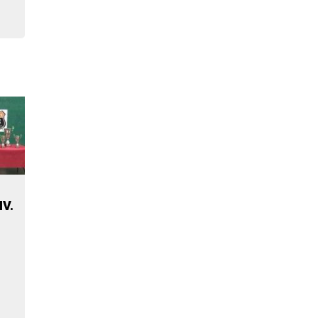
o
IV.