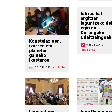
Istripu bat
argitzen
laguntzeko de
egin du
Durangoko
Udaltzaingoak
Konstelazioen,
izarren eta
ANBOTO.ORG
planeten
GIZARTEA
gaineko
ikastaroa
GOIENA.EUS
KULTURA
Lanpostuen
Ione Oyangure