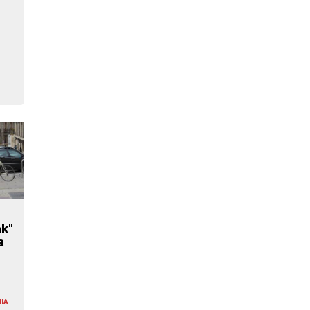
ak"
a
IA