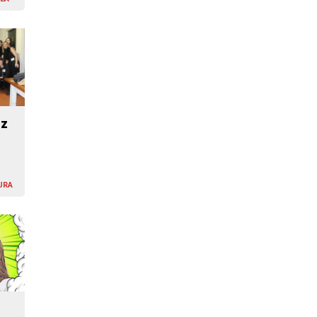
iz
URA