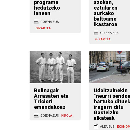
programa
azokan,
hedatzeko
eztularen
lanean
aurkako
baltsamo
GOIENA.EUS
ikastaroa
GIZARTEA
GOIENA.EUS
GIZARTEA
Bolinagak
Udaltzainekin
Arrasateri eta
"neurri sendo
Triciori
hartuko dituel
emandakoaz
iragarri ditu
Gasteizko
GOIENA.EUS
KIROLA
alkateak
ALEA.EUS
EKONOM