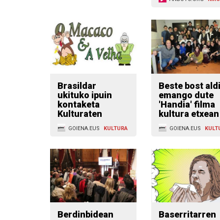
Brasildar
Beste bost ald
ukituko ipuin
emango dute
kontaketa
'Handia' filma
Kulturaten
kultura etxean
GOIENA.EUS
KULTURA
GOIENA.EUS
KULT
Berdinbidean
Baserritarren