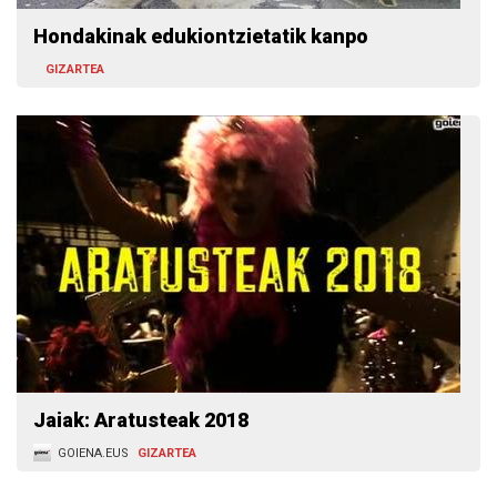
Hondakinak edukiontzietatik kanpo
GIZARTEA
Jaiak: Aratusteak 2018
GOIENA.EUS
GIZARTEA