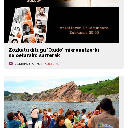
Zozkatu ditugu 'Oxido' mikroantzerki
saioetarako sarrerak
ZUMAIAGUKA.EUS
KULTURA