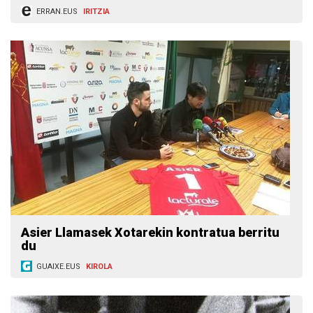
ERRAN.EUS
IRITZIA
Asier Llamasek Xotarekin kontratua berritu
du
GUAIXE.EUS
KIROLA