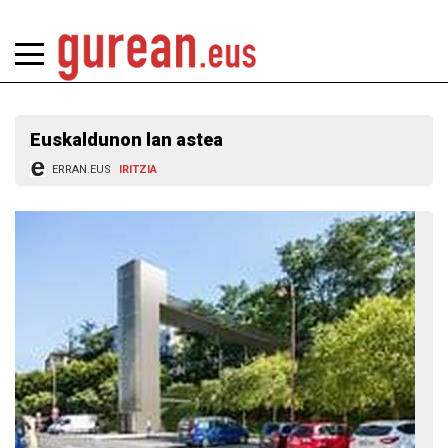
Euskaldunon lan astea
ERRAN.EUS
IRITZIA