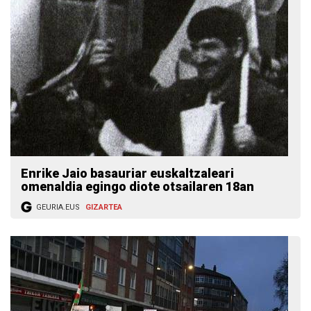
Enrike Jaio basauriar euskaltzaleari
omenaldia egingo diote otsailaren 18an
GEURIA.EUS
GIZARTEA