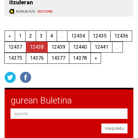
itzuleran
NOAUA.EUS
KULTURA
«
1
2
3
4
...
12434
12435
12436
12437
12438
12439
12440
12441
...
14375
14376
14377
14378
»
gurean Buletina
Harpidetu