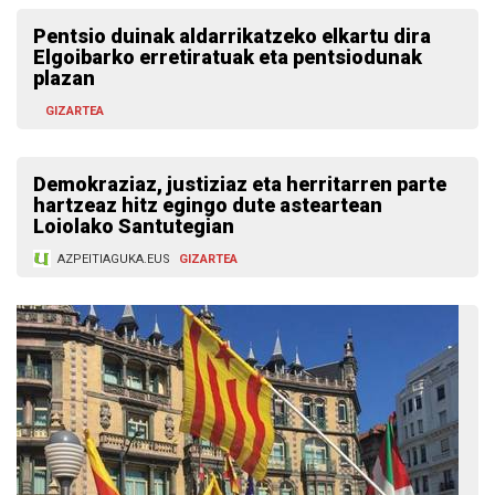
Pentsio duinak aldarrikatzeko elkartu dira
Elgoibarko erretiratuak eta pentsiodunak
plazan
GIZARTEA
Demokraziaz, justiziaz eta herritarren parte
hartzeaz hitz egingo dute asteartean
Loiolako Santutegian
AZPEITIAGUKA.EUS
GIZARTEA