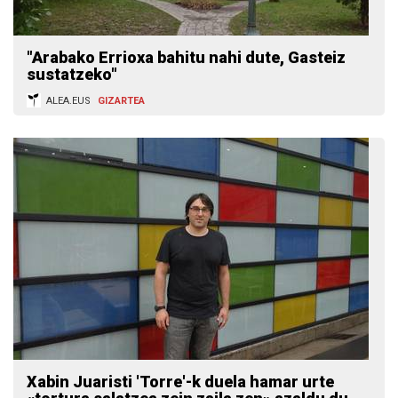
"Arabako Errioxa bahitu nahi dute, Gasteiz
sustatzeko"
ALEA.EUS
GIZARTEA
Xabin Juaristi 'Torre'-k duela hamar urte