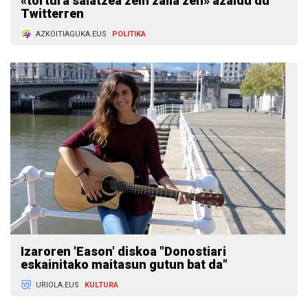
«tortura salatzea zein zaila zen» azaldu du
Twitterren
AZKOITIAGUKA.EUS
POLITIKA
Izaroren 'Eason' diskoa "Donostiari
eskainitako maitasun gutun bat da"
URIOLA.EUS
KULTURA