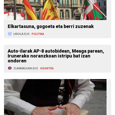
Elkartasuna, gogoeta eta berri zuzenak
URIOLA.EUS
POLITIKA
Auto-ilarak AP-8 autobidean, Meaga parean,
Irunerako noranzkoan istripu bat izan
ondoren
ZUMAIAGUKA.EUS
GIZARTEA