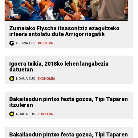
Zumaiako Flyscha itsasontziz ezagutzeko
irteera antolatu dute Arrigorriagatik
GEURIA.EUS
KULTURA
Igoera txikia, 2018ko lehen langabezia
datuetan
NOAUA.EUS
EKONOMIA
Bakailaodun pintxo festa gozoa, Tipi Taparen
itzuleran
NOAUA.EUS
EUSKARA
Bakailaodun pintxo festa gozoa, Tipi Taparen