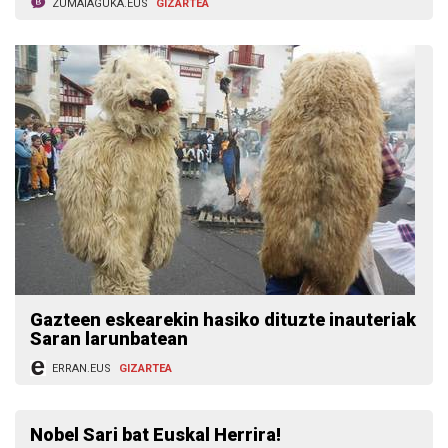
ZUMAIAGUKA.EUS
GIZARTEA
Gazteen eskearekin hasiko dituzte inauteriak
Saran larunbatean
ERRAN.EUS
GIZARTEA
Nobel Sari bat Euskal Herrira!