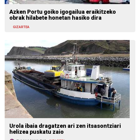
Azken Portu goiko igogailua eraikitzeko
obrak hilabete honetan hasiko dira
GIZARTEA
Urola ibaia dragatzen ari zen itsasontziari
helizea puskatu zaio