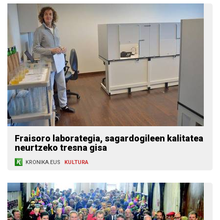
Fraisoro laborategia, sagardogileen kalitatea
neurtzeko tresna gisa
KRONIKA.EUS
KULTURA