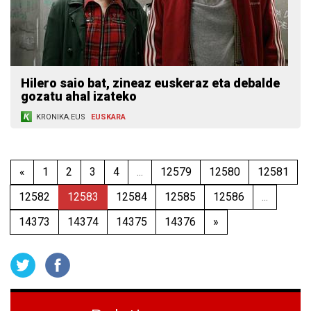
Hilero saio bat, zineaz euskeraz eta debalde
gozatu ahal izateko
KRONIKA.EUS
EUSKARA
«
1
2
3
4
...
12579
12580
12581
12582
12583
12584
12585
12586
...
14373
14374
14375
14376
»