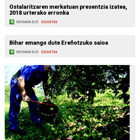
Ostalaritzaren merkatuan presentzia izatea,
2018 urterako erronka
KRONIKA.EUS
GIZARTEA
Bihar emango dute Ereñotzuko saioa
KRONIKA.EUS
GIZARTEA