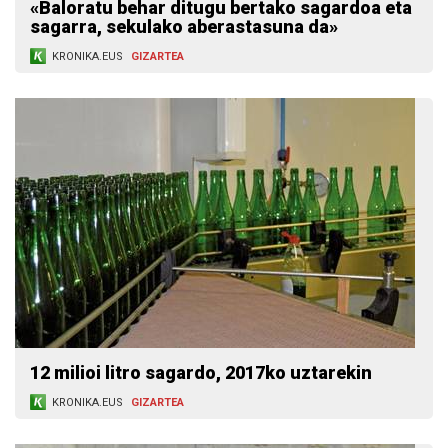
«Baloratu behar ditugu bertako sagardoa eta
sagarra, sekulako aberastasuna da»
KRONIKA.EUS
GIZARTEA
12 milioi litro sagardo, 2017ko uztarekin
KRONIKA.EUS
GIZARTEA