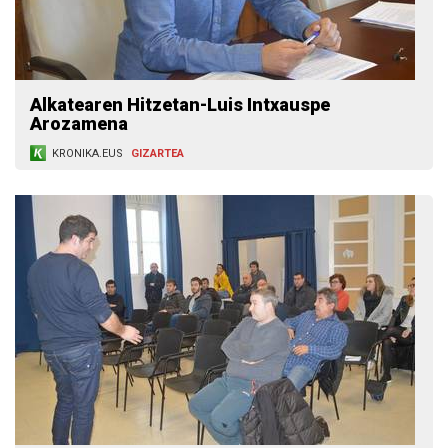
Alkatearen Hitzetan-Luis Intxauspe
Arozamena
KRONIKA.EUS
GIZARTEA