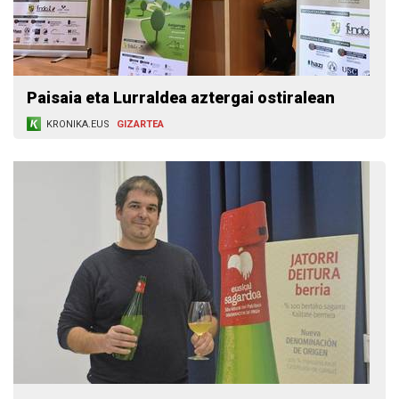
Paisaia eta Lurraldea aztergai ostiralean
KRONIKA.EUS
GIZARTEA