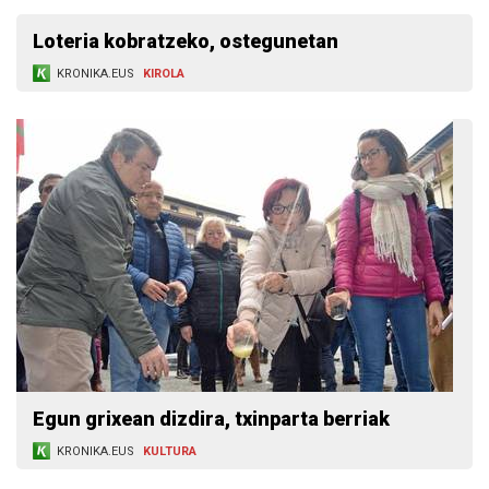
Loteria kobratzeko, ostegunetan
KRONIKA.EUS
KIROLA
Egun grixean dizdira, txinparta berriak
KRONIKA.EUS
KULTURA