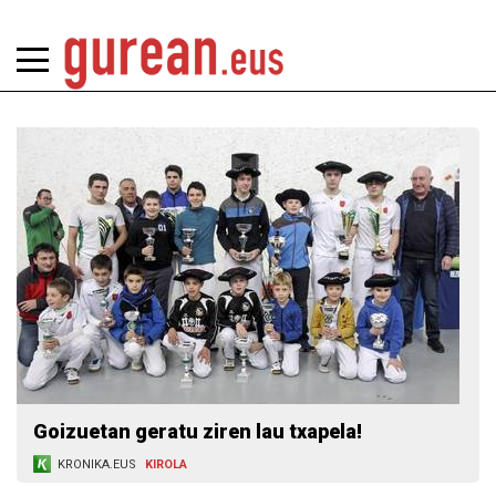
Goizuetan geratu ziren lau txapela!
KRONIKA.EUS
KIROLA