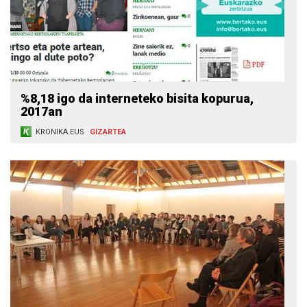
%8,18 igo da interneteko bisita kopurua,
2017an
KRONIKA.EUS
GIZARTEA