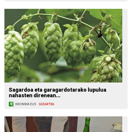
Sagardoa eta garagardotarako lupulua
nahasten direnean...
KRONIKA.EUS
GIZARTEA