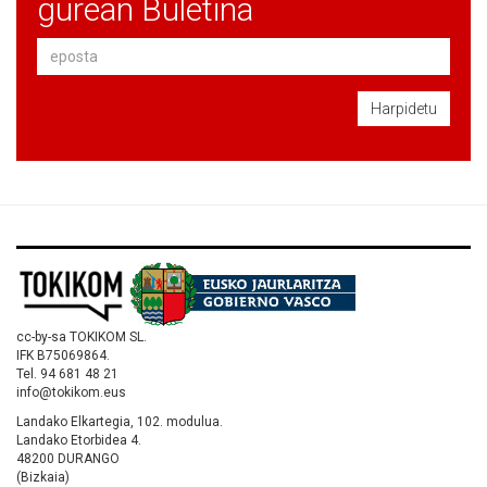
gurean Buletina
Harpidetu
cc-by-sa TOKIKOM SL.
IFK B75069864.
Tel. 94 681 48 21
info@tokikom.eus
Landako Elkartegia, 102. modulua.
Landako Etorbidea 4.
48200 DURANGO
(Bizkaia)