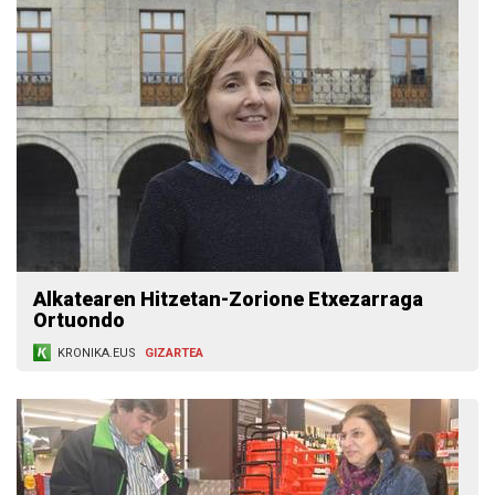
Alkatearen Hitzetan-Zorione Etxezarraga
Ortuondo
KRONIKA.EUS
GIZARTEA