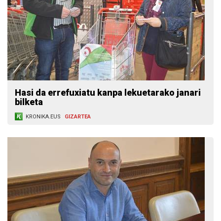
Hasi da errefuxiatu kanpa lekuetarako janari
bilketa
KRONIKA.EUS
GIZARTEA