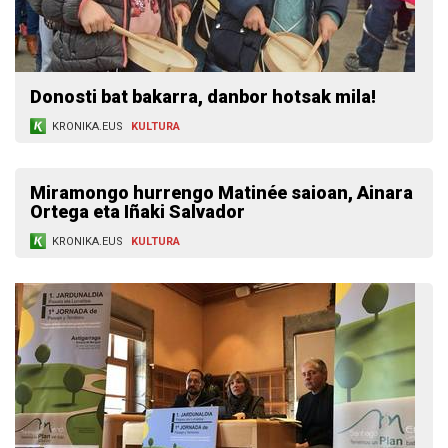
Donosti bat bakarra, danbor hotsak mila!
KRONIKA.EUS
KULTURA
Miramongo hurrengo Matinée saioan, Ainara
Ortega eta Iñaki Salvador
KRONIKA.EUS
KULTURA