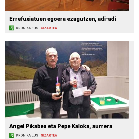
Errefuxiatuen egoera ezagutzen, adi-adi
KRONIKA.EUS
GIZARTEA
Angel Pikabea eta Pepe Kaloka, aurrera
KRONIKA.EUS
GIZARTEA