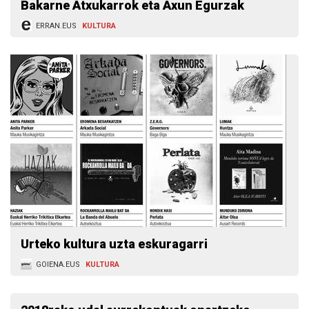
Bakarne Atxukarrok eta Axun Egurzak
ERRAN.EUS
KULTURA
Urteko kultura uzta eskuragarri
GOIENA.EUS
KULTURA