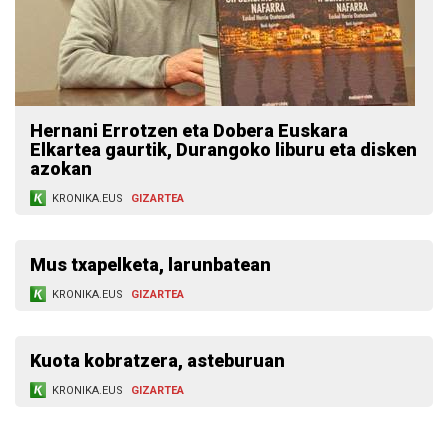
Hernani Errotzen eta Dobera Euskara
Elkartea gaurtik, Durangoko liburu eta disken
azokan
KRONIKA.EUS
GIZARTEA
Mus txapelketa, larunbatean
KRONIKA.EUS
GIZARTEA
Kuota kobratzera, asteburuan
KRONIKA.EUS
GIZARTEA