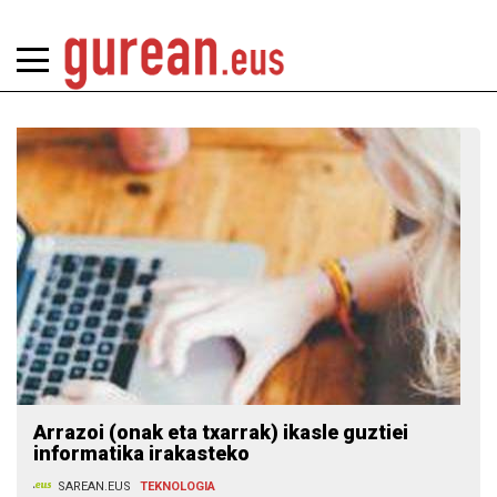
Arrazoi (onak eta txarrak) ikasle guztiei
informatika irakasteko
SAREAN.EUS
TEKNOLOGIA