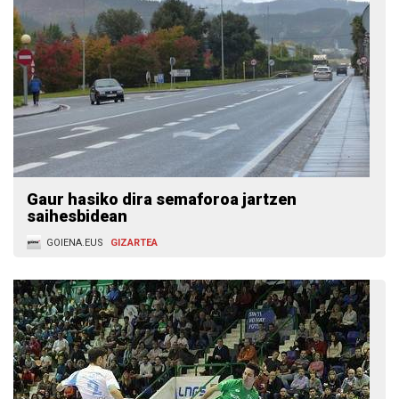
Gaur hasiko dira semaforoa jartzen
saihesbidean
GOIENA.EUS
GIZARTEA