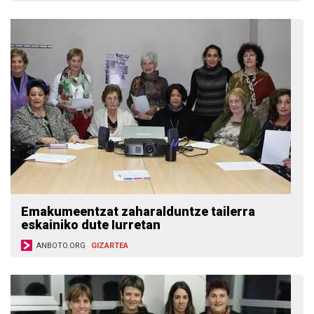
Emakumeentzat zaharalduntze tailerra
eskainiko dute Iurretan
ANBOTO.ORG
GIZARTEA