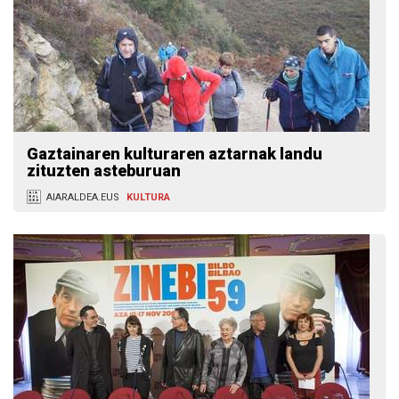
Gaztainaren kulturaren aztarnak landu
zituzten asteburuan
AIARALDEA.EUS
KULTURA