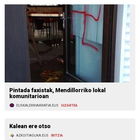
Pintada faxistak, Mendillorriko lokal
komunitarioan
EUSKALERRIAIRRATIA.EUS
GIZARTEA
Kalean ere otso
AZKOITIAGUKA.EUS
IRITZIA