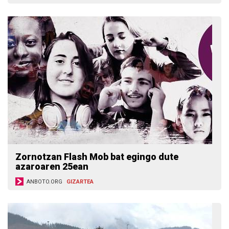
Zornotzan Flash Mob bat egingo dute
azaroaren 25ean
ANBOTO.ORG
GIZARTEA