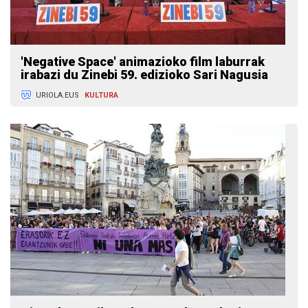
'Negative Space' animazioko film laburrak
irabazi du Zinebi 59. edizioko Sari Nagusia
URIOLA.EUS
KULTURA