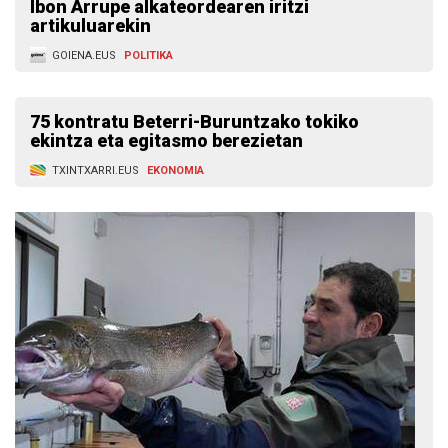
Ibon Arrupe alkateordearen iritzi
artikuluarekin
GOIENA.EUS
POLITIKA
75 kontratu Beterri-Buruntzako tokiko
ekintza eta egitasmo berezietan
TXINTXARRI.EUS
EKONOMIA