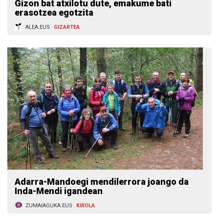
Gizon bat atxilotu dute, emakume bati
erasotzea egotzita
ALEA.EUS
GIZARTEA
Adarra-Mandoegi mendilerrora joango da
Inda-Mendi igandean
ZUMAIAGUKA.EUS
KIROLA