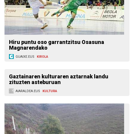
Hiru puntu oso garrantzitsu Osasuna
Magnarendako
GUAIXE.EUS
KIROLA
Gaztainaren kulturaren aztarnak landu
zituzten asteburuan
AIARALDEA.EUS
KULTURA