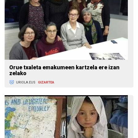
Orue txaleta emakumeen kartzela ere izan
zelako
URIOLA.EUS
GIZARTEA