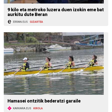
9 kilo eta metroko luzera duen izokin eme bat
aurkitu dute Beran
ERRAN.EUS
GIZARTEA
Hamasei ontzitik bederatzi garaile
KARKARA.EUS
KIROLA