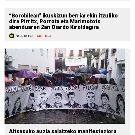
“Borobilean” ikuskizun berriarekin itzuliko
dira Pirritx, Porrotx eta Marimotots
abenduaren 2an Oiardo Kiroldegira
NOAUA.EUS
KULTURA
Altsasuko auzia salatzeko manifestaziora