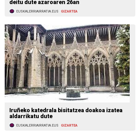
deitu dute azaroaren 26an
EUSKALERRIAIRRATIA.EUS
GIZARTEA
Iruñeko katedrala bisitatzea doakoa izatea
aldarrikatu dute
EUSKALERRIAIRRATIA.EUS
GIZARTEA