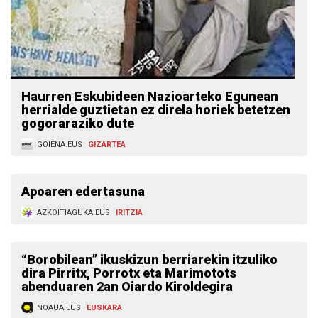
Haurren Eskubideen Nazioarteko Egunean
herrialde guztietan ez direla horiek betetzen
gogoraraziko dute
GOIENA.EUS
GIZARTEA
Apoaren edertasuna
AZKOITIAGUKA.EUS
IRITZIA
“Borobilean” ikuskizun berriarekin itzuliko
dira Pirritx, Porrotx eta Marimotots
abenduaren 2an Oiardo Kiroldegira
NOAUA.EUS
EUSKARA