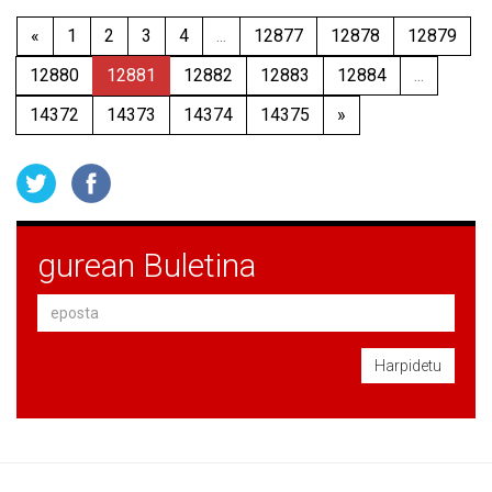
«
1
2
3
4
...
12877
12878
12879
12880
12881
12882
12883
12884
...
14372
14373
14374
14375
»
gurean Buletina
Harpidetu