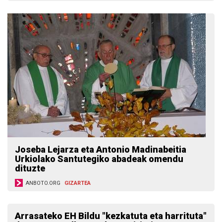
Joseba Lejarza eta Antonio Madinabeitia
Urkiolako Santutegiko abadeak omendu
dituzte
ANBOTO.ORG
GIZARTEA
Arrasateko EH Bildu "kezkatuta eta harrituta"