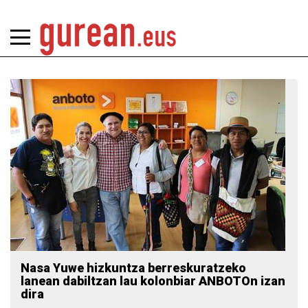
Nasa Yuwe hizkuntza berreskuratzeko
lanean dabiltzan lau kolonbiar ANBOTOn izan
dira