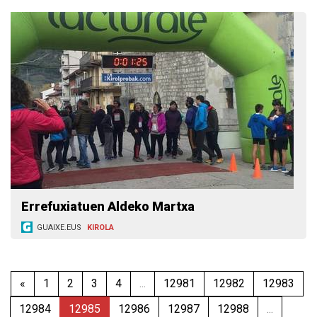
Errefuxiatuen Aldeko Martxa
GUAIXE.EUS
KIROLA
«
1
2
3
4
...
12981
12982
12983
12984
12985
12986
12987
12988
...