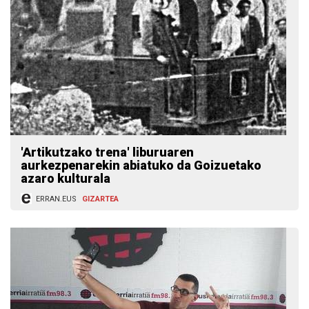
'Artikutzako trena' liburuaren
aurkezpenarekin abiatuko da Goizuetako
azaro kulturala
ERRAN.EUS
GIZARTEA