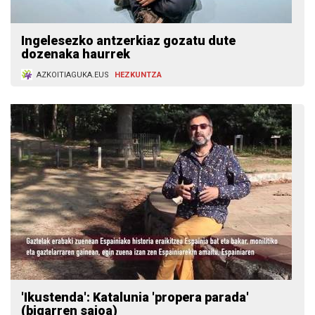
Ingelesezko antzerkiaz gozatu dute
dozenaka haurrek
AZKOITIAGUKA.EUS
HEZKUNTZA
'Ikustenda': Katalunia 'propera parada'
(bigarren saioa)