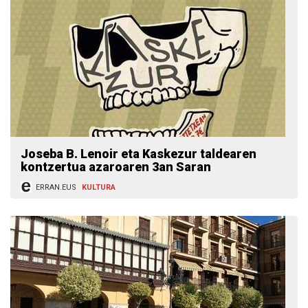
Joseba B. Lenoir eta Kaskezur taldearen
kontzertua azaroaren 3an Saran
ERRAN.EUS
KULTURA