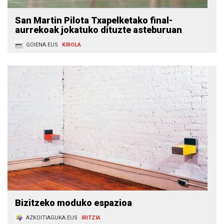
San Martin Pilota Txapelketako final-
aurrekoak jokatuko dituzte asteburuan
GOIENA.EUS
KIROLA
Bizitzeko moduko espazioa
AZKOITIAGUKA.EUS
IRITZIA