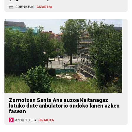
GOIENA.EUS
GIZARTEA
Zornotzan Santa Ana auzoa Kaitanagaz
lotuko dute anbulatorio ondoko lanen azken
fasean
ANBOTO.ORG
GIZARTEA