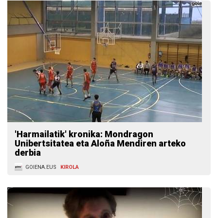
'Harmailatik' kronika: Mondragon
Unibertsitatea eta Aloña Mendiren arteko
derbia
GOIENA.EUS
KIROLA