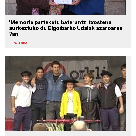
'Memoria partekatu baterantz' txostena
aurkeztuko du Elgoibarko Udalak azaroaren
7an
POLITIKA