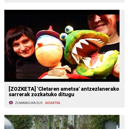
[ZOZKETA] 'Cletaren ametsa' antzezlanerako
sarrerak zozkatuko ditugu
ZUMAIAGUKA.EUS
GIZARTEA