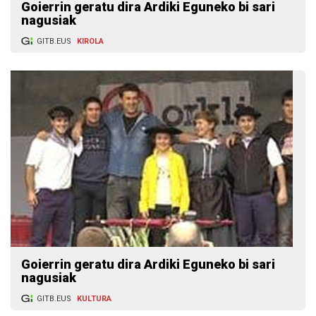
Goierrin geratu dira Ardiki Eguneko bi sari
nagusiak
GITB.EUS
KIROLA
Goierrin geratu dira Ardiki Eguneko bi sari
nagusiak
GITB.EUS
KULTURA