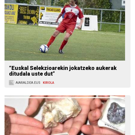
“Euskal Selekzioarekin jokatzeko aukerak
ditudala uste dut”
AIARALDEA.EUS
KIROLA