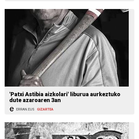
'Patxi Astibia aizkolari' liburua aurkeztuko
dute azaroaren 3an
ERRAN.EUS
GIZARTEA