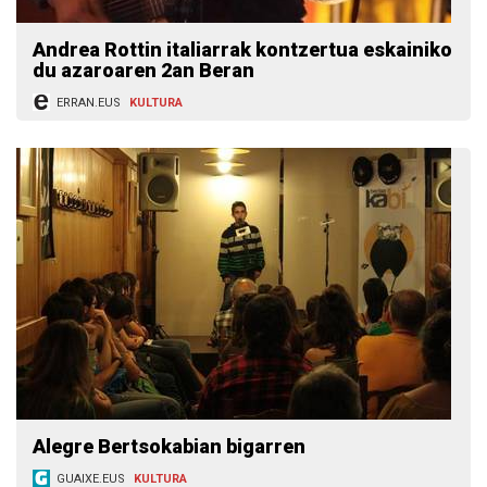
Andrea Rottin italiarrak kontzertua eskainiko
du azaroaren 2an Beran
ERRAN.EUS
KULTURA
Alegre Bertsokabian bigarren
GUAIXE.EUS
KULTURA