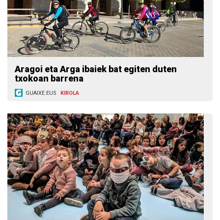
Aragoi eta Arga ibaiek bat egiten duten
txokoan barrena
GUAIXE.EUS
KIROLA