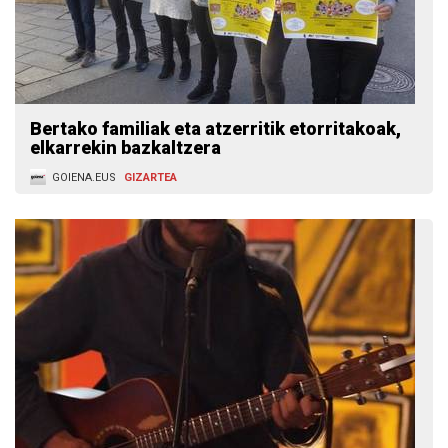
Bertako familiak eta atzerritik etorritakoak,
elkarrekin bazkaltzera
GOIENA.EUS
GIZARTEA