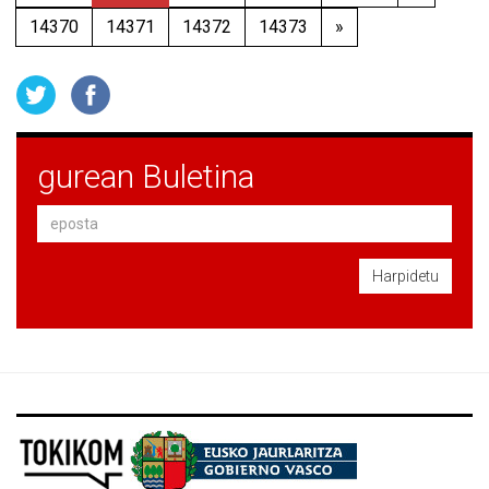
14370
14371
14372
14373
»
gurean Buletina
Harpidetu