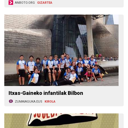
ANBOTO.ORG
GIZARTEA
Itxas-Gaineko infantilak Bilbon
ZUMAIAGUKA.EUS
KIROLA