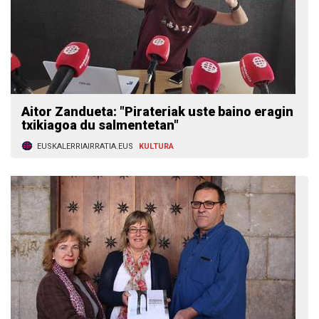
Aitor Zandueta: "Pirateriak uste baino eragin
txikiagoa du salmentetan"
EUSKALERRIAIRRATIA.EUS
KULTURA