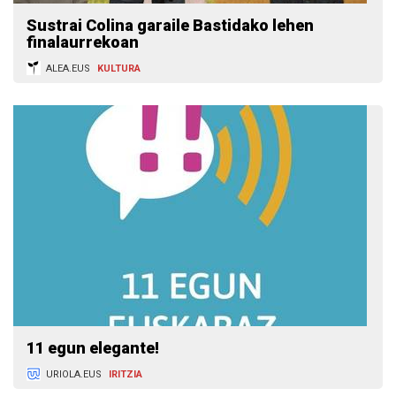
Sustrai Colina garaile Bastidako lehen
finalaurrekoan
ALEA.EUS
KULTURA
11 egun elegante!
URIOLA.EUS
IRITZIA