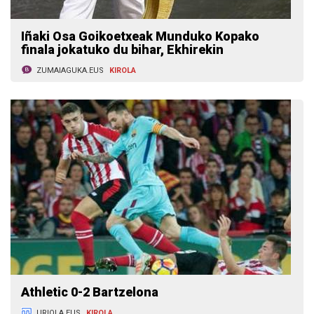
Iñaki Osa Goikoetxeak Munduko Kopako
finala jokatuko du bihar, Ekhirekin
ZUMAIAGUKA.EUS
KIROLA
Athletic 0-2 Bartzelona
URIOLA.EUS
KIROLA