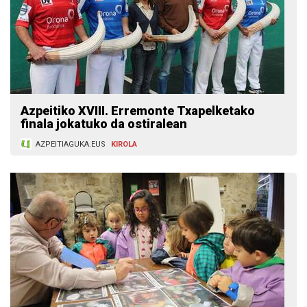
Azpeitiko XVIII. Erremonte Txapelketako
finala jokatuko da ostiralean
AZPEITIAGUKA.EUS
KIROLA