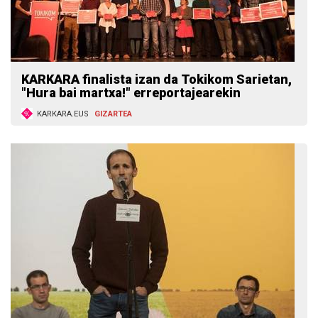
KARKARA finalista izan da Tokikom Sarietan,
"Hura bai martxa!" erreportajearekin
KARKARA.EUS
GIZARTEA