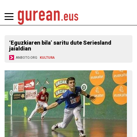
‘Eguzkiaren bila’ saritu dute Seriesland
jaialdian
ANBOTO.ORG
KULTURA