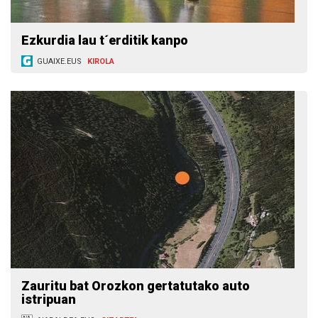
Ezkurdia lau t´erditik kanpo
GUAIXE.EUS
KIROLA
Zauritu bat Orozkon gertatutako auto
istripuan