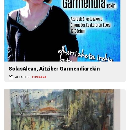
SolasAlean, Aitziber Garmendiarekin
ALEA.EUS
EUSKARA