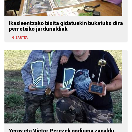
Ikasleentzako bisita gidatuekin bukatuko dira
perretxiko jardunaldiak
GIZARTEA
Yeray eta Victor Perezek podiuma zapaldu