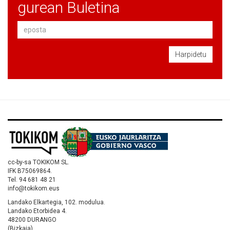
gurean Buletina
Harpidetu
cc-by-sa TOKIKOM SL.
IFK B75069864.
Tel. 94 681 48 21
info@tokikom.eus
Landako Elkartegia, 102. modulua.
Landako Etorbidea 4.
48200 DURANGO
(Bizkaia)