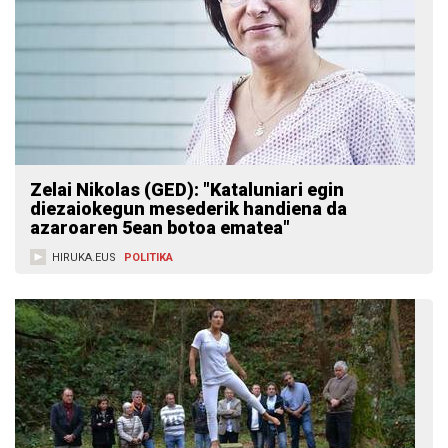
Zelai Nikolas (GED): "Kataluniari egin
diezaiokegun mesederik handiena da
azaroaren 5ean botoa ematea"
HIRUKA.EUS
POLITIKA