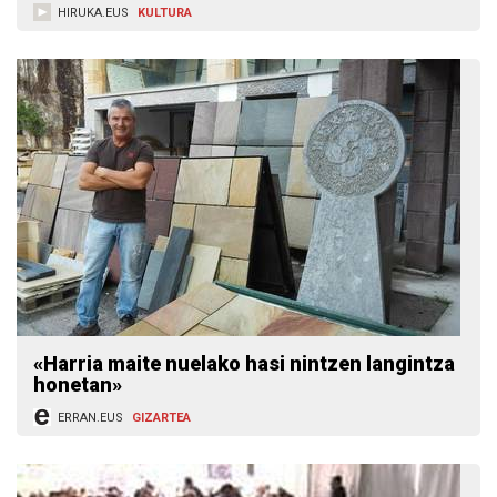
HIRUKA.EUS
KULTURA
«Harria maite nuelako hasi nintzen langintza
honetan»
ERRAN.EUS
GIZARTEA