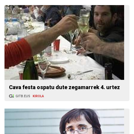
Cava festa ospatu dute zegamarrek 4. urtez
GITB.EUS
KIROLA