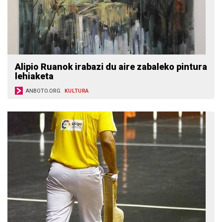
Alipio Ruanok irabazi du aire zabaleko pintura
lehiaketa
ANBOTO.ORG
KULTURA