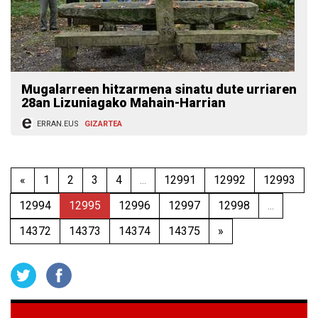
Mugalarreen hitzarmena sinatu dute urriaren
28an Lizuniagako Mahain-Harrian
ERRAN.EUS
GIZARTEA
«
1
2
3
4
...
12991
12992
12993
12994
12995
12996
12997
12998
...
14372
14373
14374
14375
»