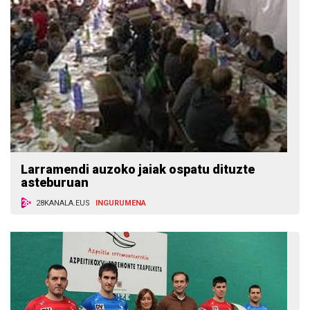
Larramendi auzoko jaiak ospatu dituzte
asteburuan
28KANALA.EUS
INGURUMENA