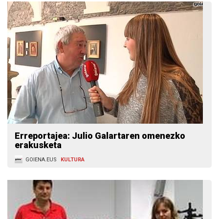
Erreportajea: Julio Galartaren omenezko
erakusketa
GOIENA.EUS
KULTURA