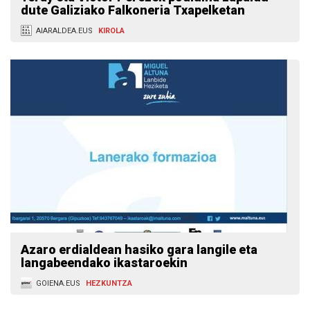
dute Galiziako Falkoneria Txapelketan
AIARALDEA.EUS
KIROLA
Azaro erdialdean hasiko gara langile eta
langabeendako ikastaroekin
GOIENA.EUS
HEZKUNTZA