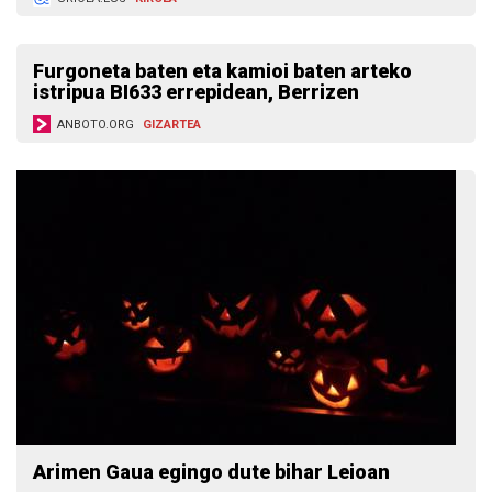
Furgoneta baten eta kamioi baten arteko
istripua BI633 errepidean, Berrizen
ANBOTO.ORG
GIZARTEA
Arimen Gaua egingo dute bihar Leioan