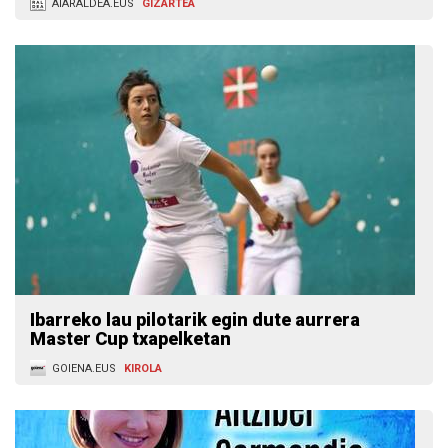
AIARALDEA.EUS
GIZARTEA
Ibarreko lau pilotarik egin dute aurrera
Master Cup txapelketan
GOIENA.EUS
KIROLA