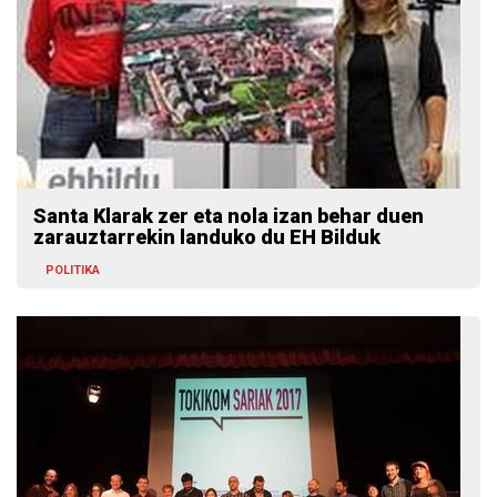
Santa Klarak zer eta nola izan behar duen
zarauztarrekin landuko du EH Bilduk
POLITIKA