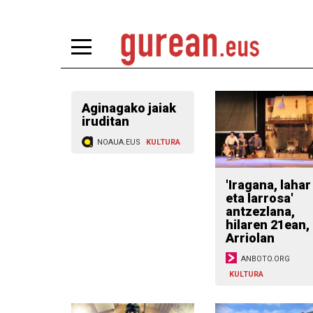
Aginagako jaiak
iruditan
NOAUA.EUS
KULTURA
'Iragana, lahar
eta larrosa'
antzezlana,
hilaren 21ean,
Arriolan
ANBOTO.ORG
KULTURA