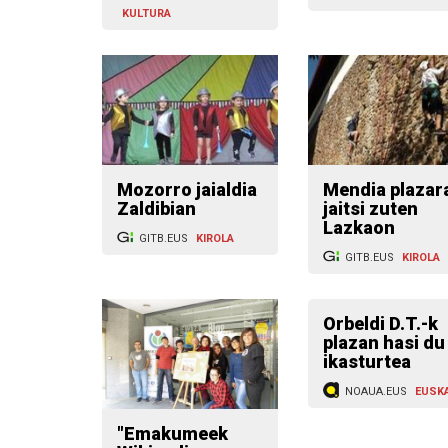
KULTURA
Mozorro jaialdia
Mendia plazar
Zaldibian
jaitsi zuten
Lazkaon
GITB.EUS
KIROLA
GITB.EUS
KIROLA
Orbeldi D.T.-k
plazan hasi du
ikasturtea
NOAUA.EUS
EUSK
"Emakumeek