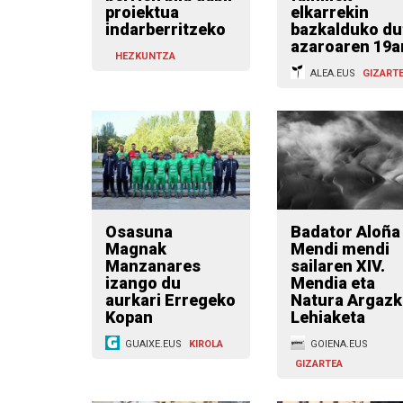
proiektua
elkarrekin
indarberritzeko
bazkalduko du
azaroaren 19a
HEZKUNTZA
ALEA.EUS
GIZART
Osasuna
Badator Aloña
Magnak
Mendi mendi
Manzanares
sailaren XIV.
izango du
Mendia eta
aurkari Erregeko
Natura Argazk
Kopan
Lehiaketa
GUAIXE.EUS
KIROLA
GOIENA.EUS
GIZARTEA