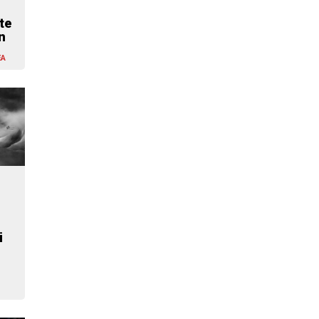
te
n
EA
i