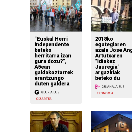
“Euskal Herri
2018ko
independente
egutegiaren
bateko
azala Jose An
herritarra izan
Artutxaren
gura dozu?”,
"Idiakez
A5ean
Jauregia"
galdakoztarrek
argazkiak
erantzungo
beteko du
duten galdera
28KANALA.EUS
GEURIA.EUS
EKONOMIA
GIZARTEA