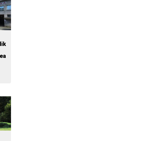
lik
zea