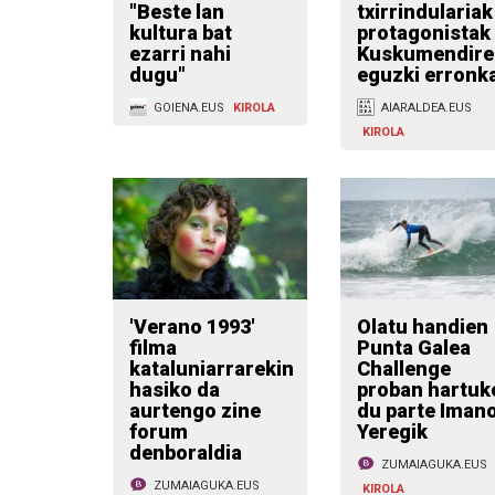
"Beste lan
txirrindulariak
kultura bat
protagonistak
ezarri nahi
Kuskumendire
dugu"
eguzki erronk
GOIENA.EUS
KIROLA
AIARALDEA.EUS
KIROLA
'Verano 1993'
Olatu handien
filma
Punta Galea
kataluniarrarekin
Challenge
hasiko da
proban hartuk
aurtengo zine
du parte Imano
forum
Yeregik
denboraldia
ZUMAIAGUKA.EUS
ZUMAIAGUKA.EUS
KIROLA