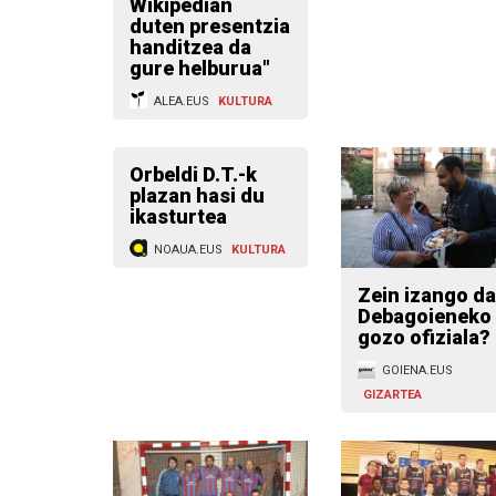
Wikipedian
duten presentzia
handitzea da
gure helburua"
ALEA.EUS
KULTURA
Orbeldi D.T.-k
plazan hasi du
ikasturtea
NOAUA.EUS
KULTURA
Zein izango da
Debagoieneko
gozo ofiziala?
GOIENA.EUS
GIZARTEA