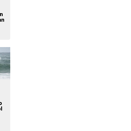
n
an
o
l