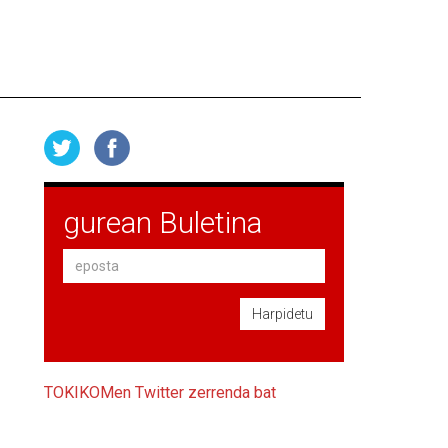
gurean Buletina
Harpidetu
TOKIKOMen Twitter zerrenda bat