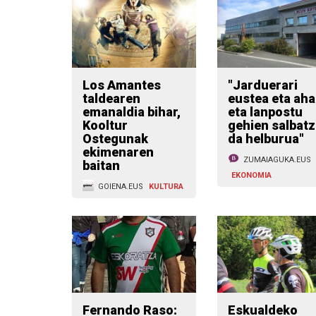
Los Amantes
"Jarduerari
taldearen
eustea eta aha
emanaldia bihar,
eta lanpostu
Kooltur
gehien salbat
Ostegunak
da helburua"
ekimenaren
ZUMAIAGUKA.EUS
baitan
EKONOMIA
GOIENA.EUS
KULTURA
Fernando Raso:
Eskualdeko