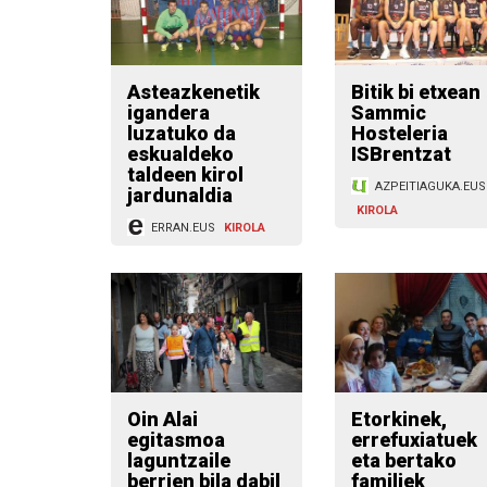
Asteazkenetik
Bitik bi etxean
igandera
Sammic
luzatuko da
Hosteleria
eskualdeko
ISBrentzat
taldeen kirol
AZPEITIAGUKA.EUS
jardunaldia
KIROLA
ERRAN.EUS
KIROLA
Oin Alai
Etorkinek,
egitasmoa
errefuxiatuek
laguntzaile
eta bertako
berrien bila dabil
familiek