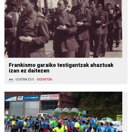
Frankismo garaiko testigantzak ahaztuak
izan ez daitezen
GOIENA.EUS
GIZARTEA