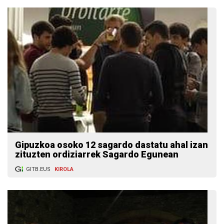
Gipuzkoa osoko 12 sagardo dastatu ahal izan
zituzten ordiziarrek Sagardo Egunean
GITB.EUS
KIROLA