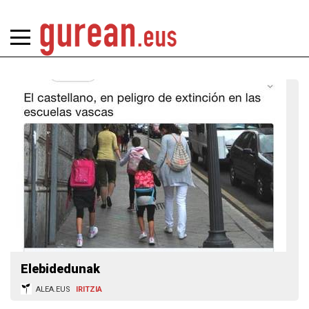
Elebidedunak
ALEA.EUS
IRITZIA