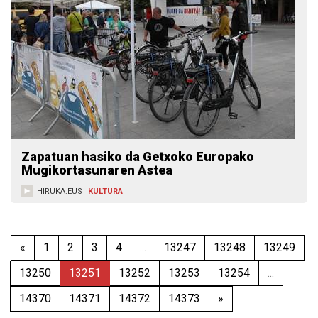
Zapatuan hasiko da Getxoko Europako
Mugikortasunaren Astea
HIRUKA.EUS
KULTURA
«
1
2
3
4
...
13247
13248
13249
13250
13251
13252
13253
13254
...
14370
14371
14372
14373
»