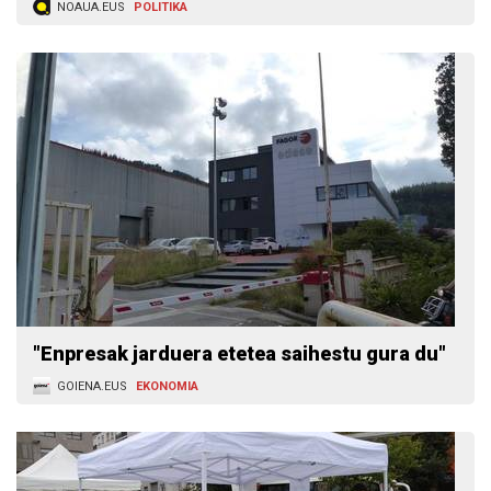
NOAUA.EUS
POLITIKA
"Enpresak jarduera etetea saihestu gura du"
GOIENA.EUS
EKONOMIA