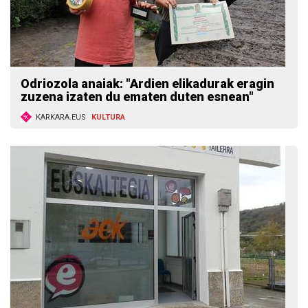
Odriozola anaiak: "Ardien elikadurak eragin
zuzena izaten du ematen duten esnean"
KARKARA.EUS
KULTURA