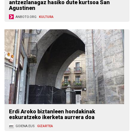
antzezlanagaz hasiko dute kurtsoa San
Agustinen
ANBOTO.ORG
KULTURA
Erdi Aroko biztanleen hondakinak
eskuratzeko ikerketa aurrera doa
GOIENA.EUS
GIZARTEA