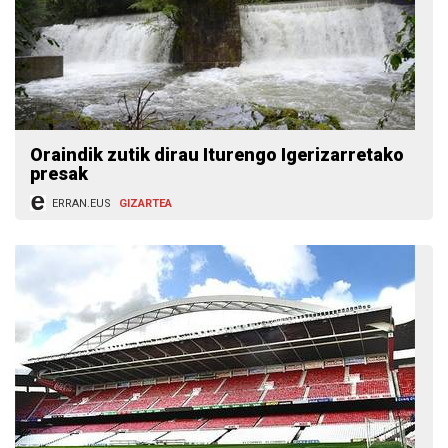
Oraindik zutik dirau Iturengo Igerizarretako
presak
ERRAN.EUS
GIZARTEA