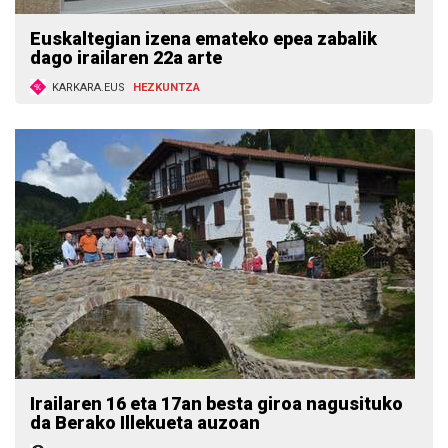
Euskaltegian izena emateko epea zabalik
dago irailaren 22a arte
KARKARA.EUS
HEZKUNTZA
Irailaren 16 eta 17an besta giroa nagusituko
da Berako Illekueta auzoan