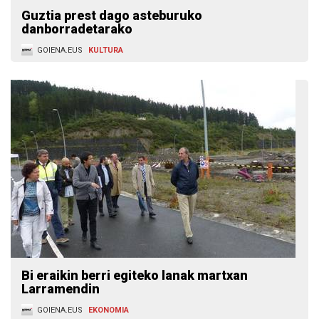
Guztia prest dago asteburuko
danborradetarako
GOIENA.EUS
KULTURA
Bi eraikin berri egiteko lanak martxan
Larramendin
GOIENA.EUS
EKONOMIA