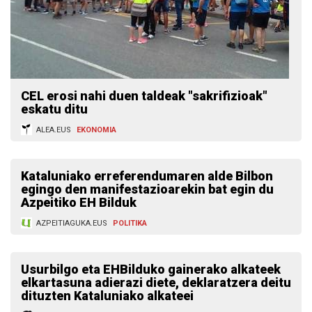
CEL erosi nahi duen taldeak "sakrifizioak"
eskatu ditu
ALEA.EUS
EKONOMIA
Kataluniako erreferendumaren alde Bilbon
egingo den manifestazioarekin bat egin du
Azpeitiko EH Bilduk
AZPEITIAGUKA.EUS
POLITIKA
Usurbilgo eta EHBilduko gainerako alkateek
elkartasuna adierazi diete, deklaratzera deitu
dituzten Kataluniako alkateei