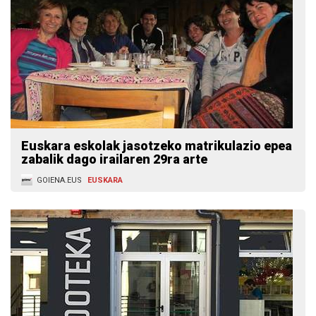
Euskara eskolak jasotzeko matrikulazio epea
zabalik dago irailaren 29ra arte
GOIENA.EUS
EUSKARA