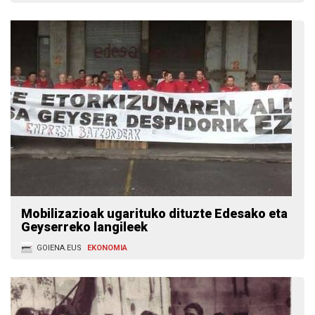
Mobilizazioak ugarituko dituzte Edesako eta
Geyserreko langileek
GOIENA.EUS
EKONOMIA