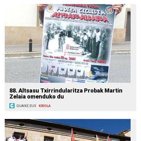
88. Altsasu Txirrindularitza Probak Martin
Zelaia omenduko du
GUAIXE.EUS
KIROLA