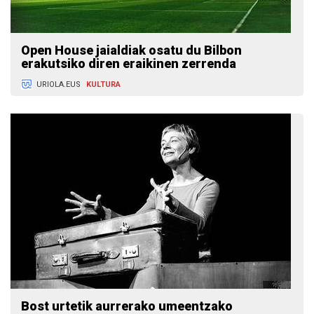
Open House jaialdiak osatu du Bilbon
erakutsiko diren eraikinen zerrenda
URIOLA.EUS
KULTURA
Bost urtetik aurrerako umeentzako