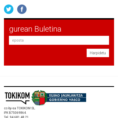
gurean Buletina
Harpidetu
cc-by-sa TOKIKOM SL.
IFK B75069864.
Tel. 94 681 48 21