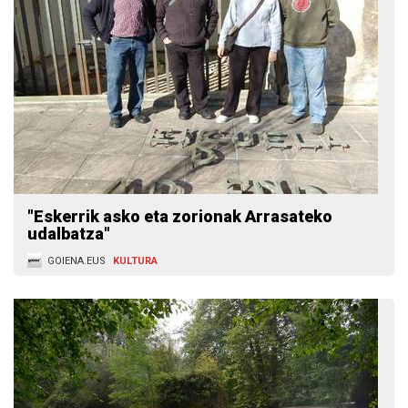
"Eskerrik asko eta zorionak Arrasateko
udalbatza"
GOIENA.EUS
KULTURA