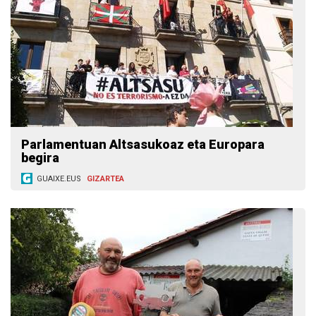
Parlamentuan Altsasukoaz eta Europara
begira
GUAIXE.EUS
GIZARTEA