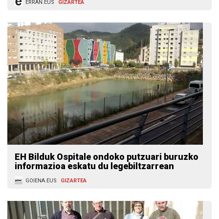
ERRAN.EUS
GIZARTEA
EH Bilduk Ospitale ondoko putzuari buruzko
informazioa eskatu du legebiltzarrean
GOIENA.EUS
GIZARTEA