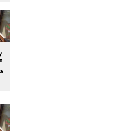
'
n
ia