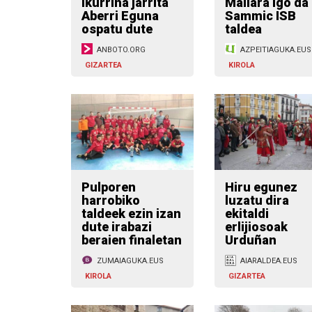
ikurrina jarrita
Mailara igo da
Aberri Eguna
Sammic ISB
ospatu dute
taldea
ANBOTO.ORG
AZPEITIAGUKA.EUS
GIZARTEA
KIROLA
Pulporen
Hiru egunez
harrobiko
luzatu dira
taldeek ezin izan
ekitaldi
dute irabazi
erlijiosoak
beraien finaletan
Urduñan
ZUMAIAGUKA.EUS
AIARALDEA.EUS
KIROLA
GIZARTEA