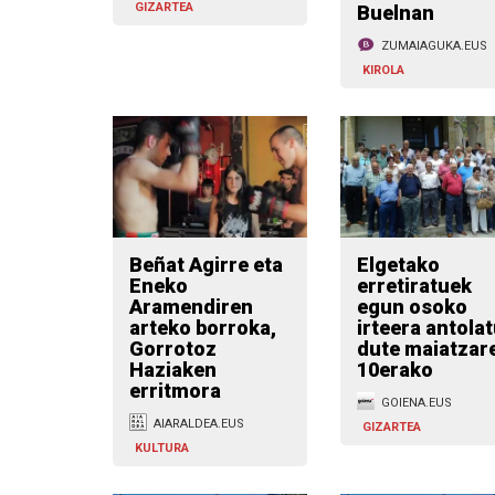
GIZARTEA
Buelnan
ZUMAIAGUKA.EUS
KIROLA
Beñat Agirre eta
Elgetako
Eneko
erretiratuek
Aramendiren
egun osoko
arteko borroka,
irteera antola
Gorrotoz
dute maiatzar
Haziaken
10erako
erritmora
GOIENA.EUS
AIARALDEA.EUS
GIZARTEA
KULTURA