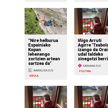
“Nire helburua
Iñigo Arruti
Espainiako
Agirre 'Txabola
Kopan
izango da Orai
lehenengo
udal taldeko
zortzien artean
zinegotzi berr
sartzea da”
KARKARA.EUS
AIARALDEA.EUS
POLITIKA
KIROLA