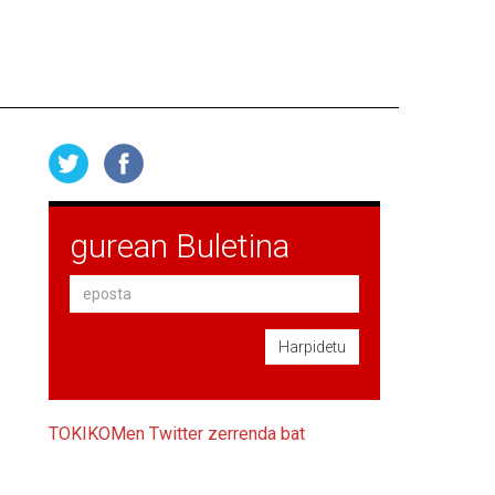
gurean Buletina
Harpidetu
TOKIKOMen Twitter zerrenda bat