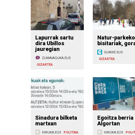
Lapurrak sartu
Natur-parkeko
dira Ubillos
bisitariak, gor
jauregian
GUAIXE.EUS
ZUMAIAGUKA.EUS
GIZARTEA
GIZARTEA
Sinadura bilketa
Egoitza berria
martxan
Algortan
HIRUKA.EUS
POLITIKA
HIRUKA.EUS
POLIT