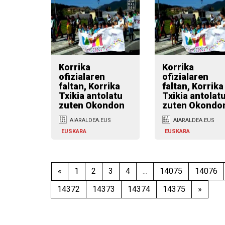
Korrika
Korrika
ofizialaren
ofizialaren
faltan, Korrika
faltan, Korrika
Txikia antolatu
Txikia antolat
zuten Okondon
zuten Okondo
AIARALDEA.EUS
AIARALDEA.EUS
EUSKARA
EUSKARA
«
1
2
3
4
...
14075
14076
14372
14373
14374
14375
»