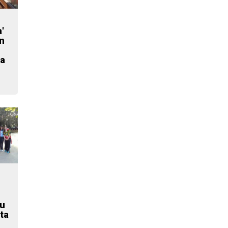
'
n
ia
du
ta