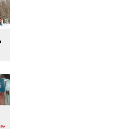
a
IKA