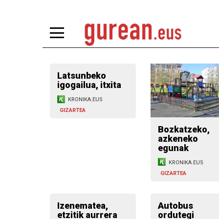
Latsunbeko
igogailua, itxita
KRONIKA.EUS
GIZARTEA
Bozkatzeko,
azkeneko
egunak
KRONIKA.EUS
GIZARTEA
Izenematea,
Autobus
etzitik aurrera
ordutegi