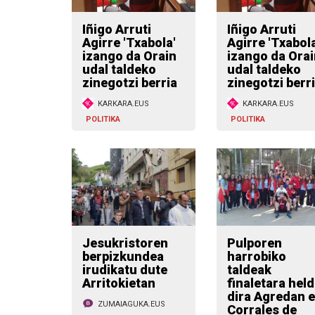
Iñigo Arruti
Iñigo Arruti
Agirre 'Txabola'
Agirre 'Txabola
izango da Orain
izango da Orai
udal taldeko
udal taldeko
zinegotzi berria
zinegotzi berr
KARKARA.EUS
KARKARA.EUS
POLITIKA
POLITIKA
Jesukristoren
Pulporen
berpizkundea
harrobiko
irudikatu dute
taldeak
Arritokietan
finaletara hel
dira Agredan e
ZUMAIAGUKA.EUS
Corrales de