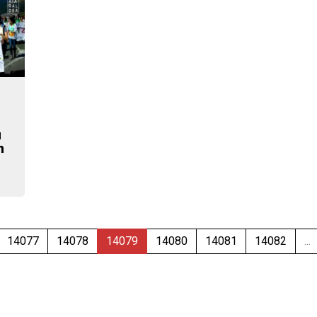
u
n
14077
14078
14079
14080
14081
14082
...