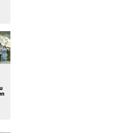
tu
en