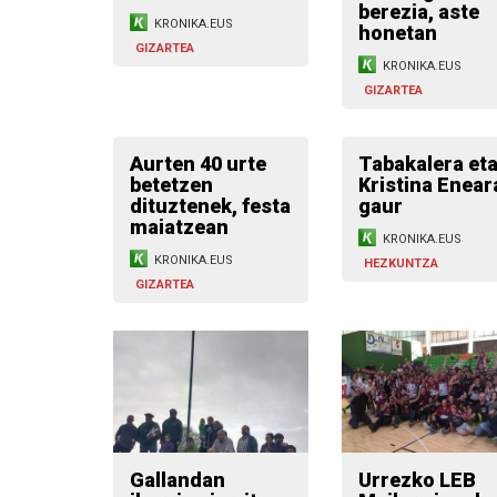
berezia, aste
KRONIKA.EUS
honetan
GIZARTEA
KRONIKA.EUS
GIZARTEA
Aurten 40 urte
Tabakalera et
betetzen
Kristina Enear
dituztenek, festa
gaur
maiatzean
KRONIKA.EUS
KRONIKA.EUS
HEZKUNTZA
GIZARTEA
Gallandan
Urrezko LEB