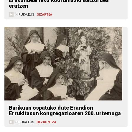
Erakundearteko Koordinazio Batzordea
eratzen
HIRUKA.EUS
GIZARTEA
Barikuan ospatuko dute Erandion
Errukitasun kongregazioaren 200. urtemuga
HIRUKA.EUS
HEZKUNTZA