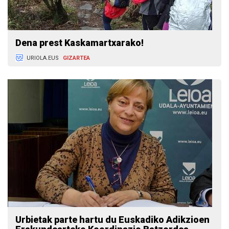
Dena prest Kaskamartxarako!
URIOLA.EUS
GIZARTEA
Urbietak parte hartu du Euskadiko Adikzioen