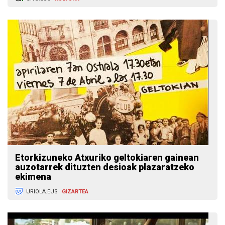
Etorkizuneko Atxuriko geltokiaren gainean
auzotarrek dituzten desioak plazaratzeko
ekimena
URIOLA.EUS
GIZARTEA