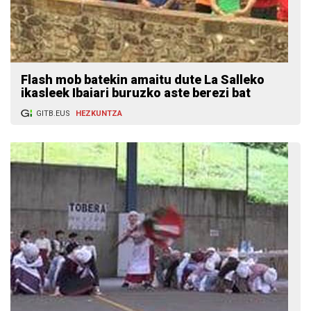
Flash mob batekin amaitu dute La Salleko
ikasleek Ibaiari buruzko aste berezi bat
GITB.EUS
HEZKUNTZA