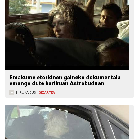
Emakume etorkinen gaineko dokumentala
emango dute barikuan Astrabuduan
HIRUKA.EUS
GIZARTEA