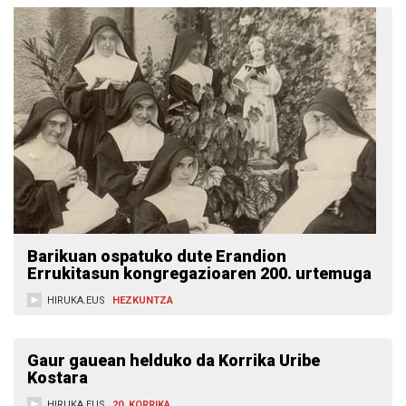
Barikuan ospatuko dute Erandion
Errukitasun kongregazioaren 200. urtemuga
HIRUKA.EUS
HEZKUNTZA
Gaur gauean helduko da Korrika Uribe
Kostara
HIRUKA.EUS
20. KORRIKA