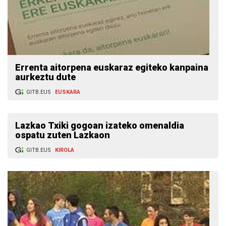
Errenta aitorpena euskaraz egiteko kanpaina
aurkeztu dute
GITB.EUS
EUSKARA
Lazkao Txiki gogoan izateko omenaldia
ospatu zuten Lazkaon
GITB.EUS
KIROLA