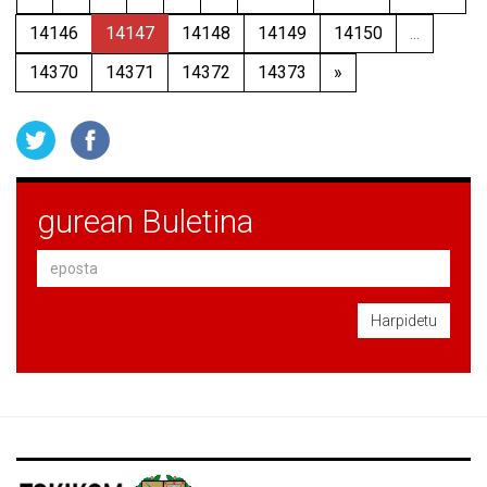
14146
14147
14148
14149
14150
...
14370
14371
14372
14373
»
gurean Buletina
Harpidetu