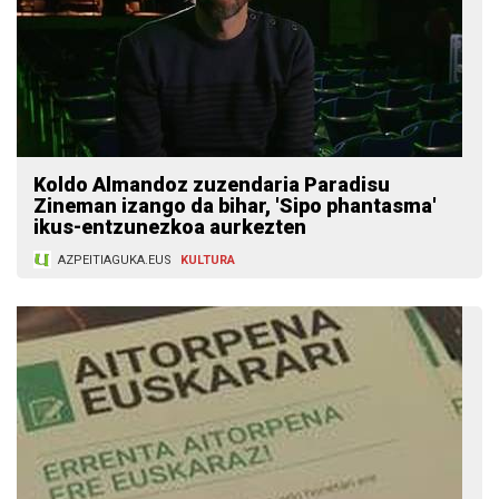
Koldo Almandoz zuzendaria Paradisu
Zineman izango da bihar, 'Sipo phantasma'
ikus-entzunezkoa aurkezten
AZPEITIAGUKA.EUS
KULTURA