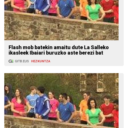
Flash mob batekin amaitu dute La Salleko
ikasleek Ibaiari buruzko aste berezi bat
GITB.EUS
HEZKUNTZA