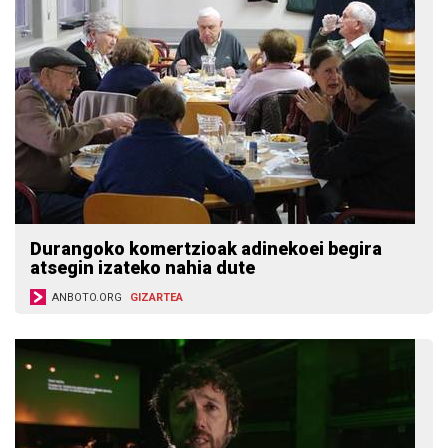
Durangoko komertzioak adinekoei begira
atsegin izateko nahia dute
ANBOTO.ORG
GIZARTEA