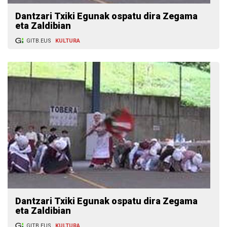
Dantzari Txiki Egunak ospatu dira Zegama
eta Zaldibian
GITB.EUS
KULTURA
Dantzari Txiki Egunak ospatu dira Zegama
eta Zaldibian
GITB.EUS
KULTURA