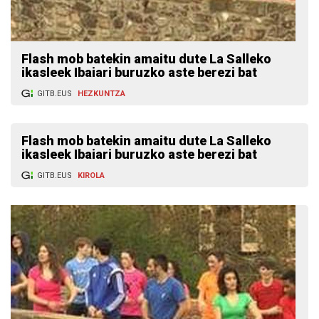
Flash mob batekin amaitu dute La Salleko
ikasleek Ibaiari buruzko aste berezi bat
GITB.EUS
HEZKUNTZA
Flash mob batekin amaitu dute La Salleko
ikasleek Ibaiari buruzko aste berezi bat
GITB.EUS
KIROLA