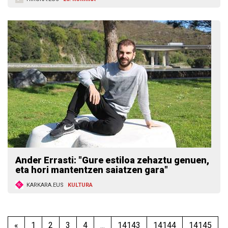
Ander Errasti: "Gure estiloa zehaztu genuen,
eta hori mantentzen saiatzen gara"
KARKARA.EUS
KULTURA
«
1
2
3
4
...
14143
14144
14145