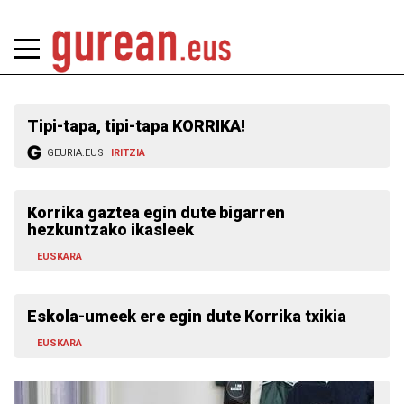
Tipi-tapa, tipi-tapa KORRIKA!
GEURIA.EUS
IRITZIA
Korrika gaztea egin dute bigarren
hezkuntzako ikasleek
EUSKARA
Eskola-umeek ere egin dute Korrika txikia
EUSKARA