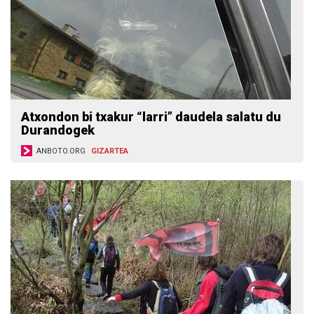
Atxondon bi txakur “larri” daudela salatu du
Durandogek
ANBOTO.ORG
GIZARTEA