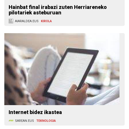
Hainbat final irabazi zuten Herriareneko
pilotariek asteburuan
AIARALDEA.EUS
KIROLA
Internet bidez ikastea
SAREAN.EUS
TEKNOLOGIA