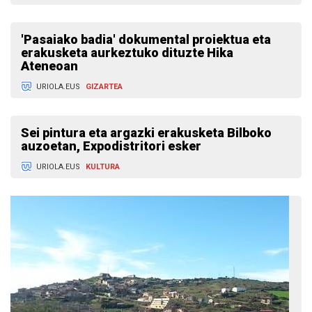
'Pasaiako badia' dokumental proiektua eta
erakusketa aurkeztuko dituzte Hika
Ateneoan
URIOLA.EUS
GIZARTEA
Sei pintura eta argazki erakusketa Bilboko
auzoetan, Expodistritori esker
URIOLA.EUS
KULTURA