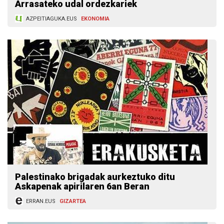
Arrasateko udal ordezkariek
AZPEITIAGUKA.EUS
EKONOMIA
Palestinako brigadak aurkeztuko ditu
Askapenak apirilaren 6an Beran
ERRAN.EUS
GIZARTEA