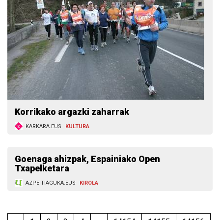
Korrikako argazki zaharrak
KARKARA.EUS
KULTURA
Goenaga ahizpak, Espainiako Open
Txapelketara
AZPEITIAGUKA.EUS
KIROLA