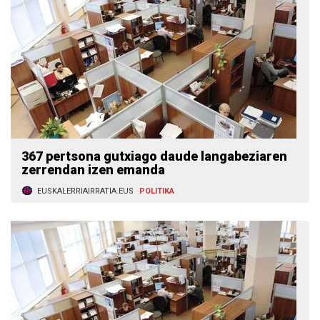
367 pertsona gutxiago daude langabeziaren
zerrendan izen emanda
EUSKALERRIAIRRATIA.EUS
POLITIKA