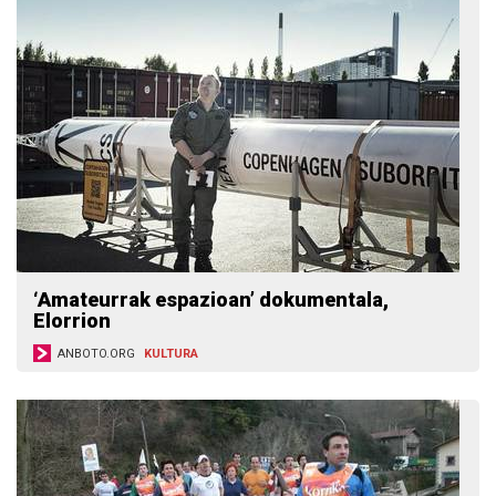
‘Amateurrak espazioan’ dokumentala,
Elorrion
ANBOTO.ORG
KULTURA