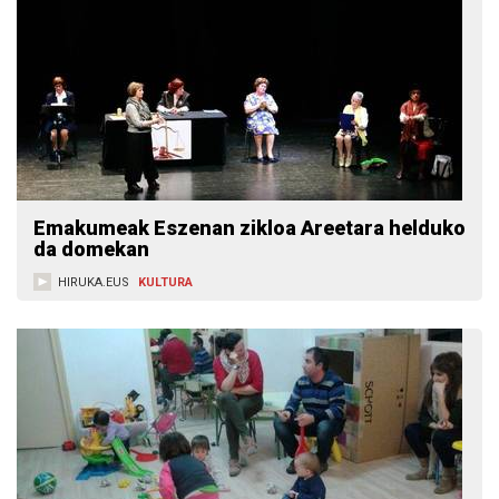
Emakumeak Eszenan zikloa Areetara helduko
da domekan
HIRUKA.EUS
KULTURA