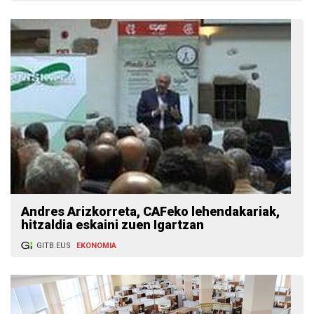
Andres Arizkorreta, CAFeko lehendakariak,
hitzaldia eskaini zuen Igartzan
GITB.EUS
EKONOMIA