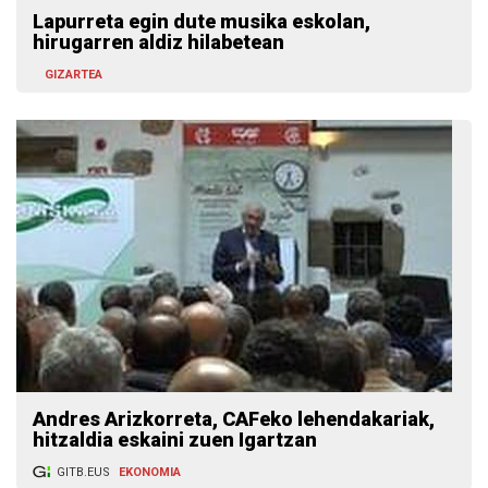
Lapurreta egin dute musika eskolan,
hirugarren aldiz hilabetean
GIZARTEA
Andres Arizkorreta, CAFeko lehendakariak,
hitzaldia eskaini zuen Igartzan
GITB.EUS
EKONOMIA