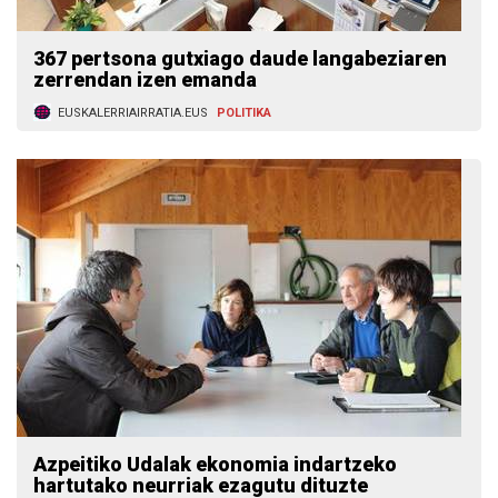
367 pertsona gutxiago daude langabeziaren
zerrendan izen emanda
EUSKALERRIAIRRATIA.EUS
POLITIKA
Azpeitiko Udalak ekonomia indartzeko
hartutako neurriak ezagutu dituzte