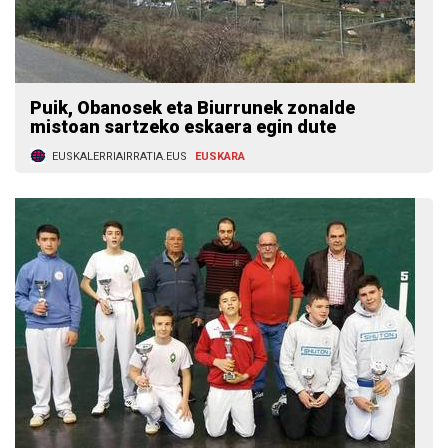
Puik, Obanosek eta Biurrunek zonalde
mistoan sartzeko eskaera egin dute
EUSKALERRIAIRRATIA.EUS
EUSKARA