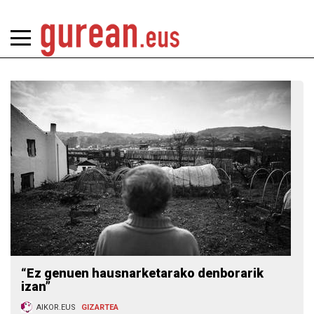
“Ez genuen hausnarketarako denborarik
izan”
AIKOR.EUS
GIZARTEA