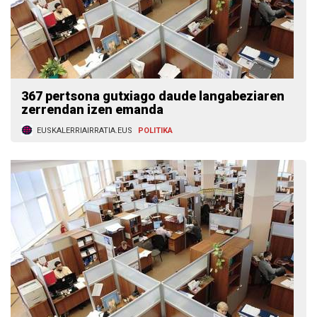
367 pertsona gutxiago daude langabeziaren
zerrendan izen emanda
EUSKALERRIAIRRATIA.EUS
POLITIKA