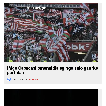
Iñigo Cabacasi omenaldia egingo zaio gaurko
partidan
URIOLA.EUS
KIROLA