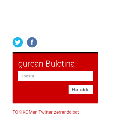
gurean Buletina
Harpidetu
TOKIKOMen Twitter zerrenda bat