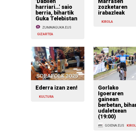
'Dabilen
Marrasen
harriari...' saio
zozketaren
berria, bihartik
irabazleak
Guka Telebistan
KIROLA
ZUMAIAGUKA.EUS
GIZARTEA
Ederra izan zen!
Gorlako
Igoeraren
KULTURA
gainean
berbetan, biha
udaletxean
(19:00)
GOIENA.EUS
KIRO