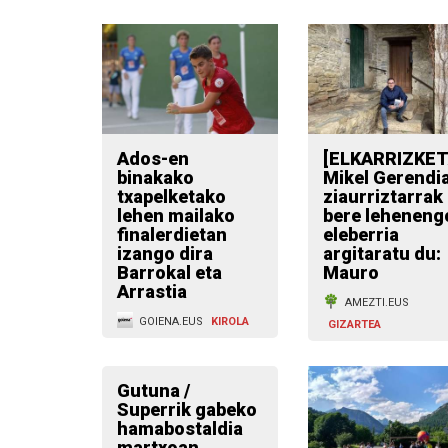
Ados-en
[ELKARRIZKET
binakako
Mikel Gerendi
txapelketako
ziaurriztarrak
lehen mailako
bere leheneng
finalerdietan
eleberria
izango dira
argitaratu du:
Barrokal eta
Mauro
Arrastia
AMEZTI.EUS
GOIENA.EUS
KIROLA
GIZARTEA
Gutuna /
Superrik gabeko
hamabostaldia
martxoan