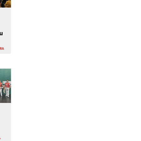
u
RA
A