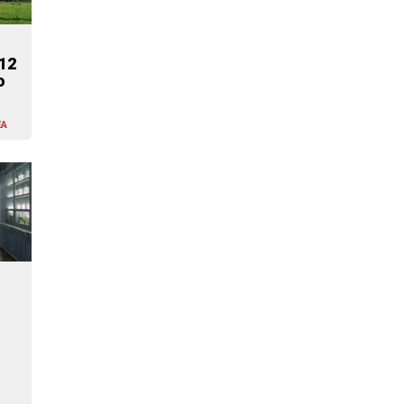
12
o
EA