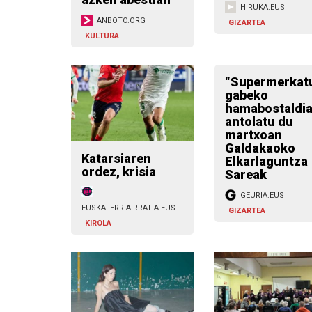
HIRUKA.EUS
ANBOTO.ORG
GIZARTEA
KULTURA
“Supermerkatu
gabeko
hamabostaldia
antolatu du
martxoan
Galdakaoko
Katarsiaren
Elkarlaguntza
ordez, krisia
Sareak
GEURIA.EUS
EUSKALERRIAIRRATIA.EUS
GIZARTEA
KIROLA