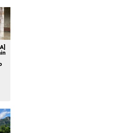
A]
ain
o