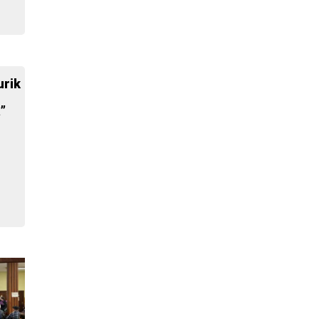
rik
”