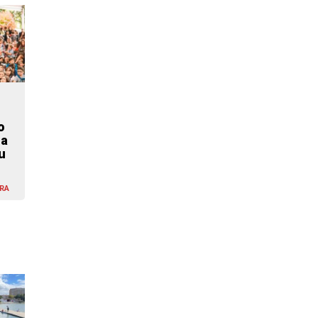
o
za
u
RA