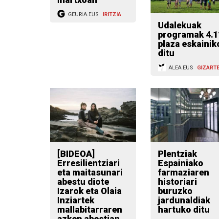
GEURIA.EUS
IRITZIA
Udalekuak
programak 4.1
plaza eskainik
ditu
ALEA.EUS
GIZART
[BIDEOA]
Plentziak
Erresilientziari
Espainiako
eta maitasunari
farmaziaren
abestu diote
historiari
Izarok eta Olaia
buruzko
Inziartek
jardunaldiak
mallabitarraren
hartuko ditu
azken abestian