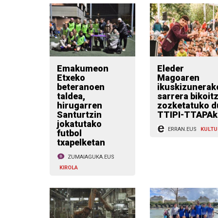
Emakumeon
Eleder
Etxeko
Magoaren
beteranoen
ikuskizunerak
taldea,
sarrera bikoit
hirugarren
zozketatuko d
Santurtzin
TTIPI-TTAPAk
jokatutako
ERRAN.EUS
KULTU
futbol
txapelketan
ZUMAIAGUKA.EUS
KIROLA