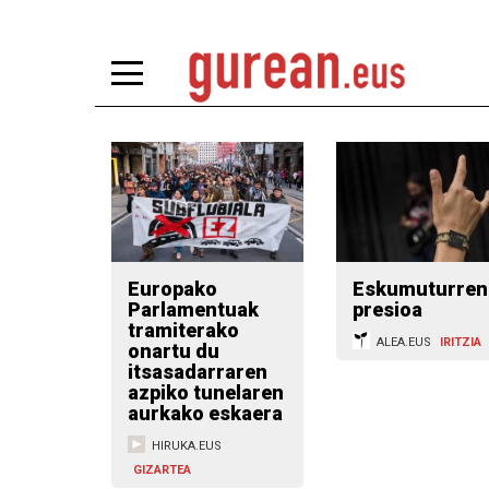
Europako
Eskumuturren
Parlamentuak
presioa
tramiterako
ALEA.EUS
IRITZIA
onartu du
itsasadarraren
azpiko tunelaren
aurkako eskaera
HIRUKA.EUS
GIZARTEA