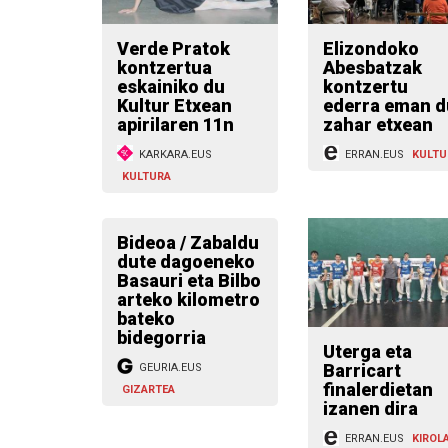
Verde Pratok
Elizondoko
kontzertua
Abesbatzak
eskainiko du
kontzertu
Kultur Etxean
ederra eman d
apirilaren 11n
zahar etxean
KARKARA.EUS
ERRAN.EUS
KULTU
KULTURA
Bideoa / Zabaldu
dute dagoeneko
Basauri eta Bilbo
arteko kilometro
bateko
bidegorria
Uterga eta
Barricart
GEURIA.EUS
finalerdietan
GIZARTEA
izanen dira
ERRAN.EUS
KIROL