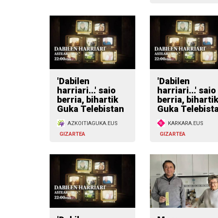
'Dabilen
'Dabilen
harriari...' saio
harriari...' saio
berria, bihartik
berria, biharti
Guka Telebistan
Guka Telebist
AZKOITIAGUKA.EUS
KARKARA.EUS
GIZARTEA
GIZARTEA