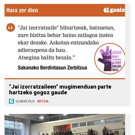
"Jai izorratzaileen" mugimenduan parte
hartzeko gogoz gaude
GUAIXE.EUS
IRITZIA