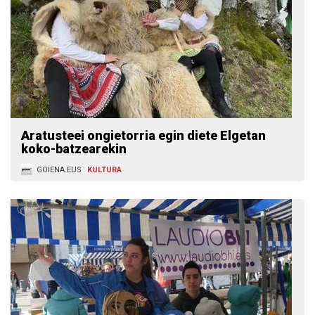
Aratusteei ongietorria egin diete Elgetan
koko-batzearekin
GOIENA.EUS
KULTURA