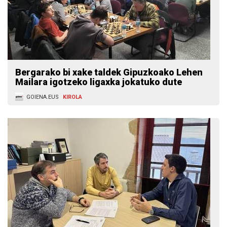
Bergarako bi xake taldek Gipuzkoako Lehen
Mailara igotzeko ligaxka jokatuko dute
GOIENA.EUS
KIROLA