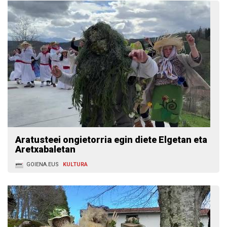
Aratusteei ongietorria egin diete Elgetan eta
Aretxabaletan
GOIENA.EUS
KULTURA