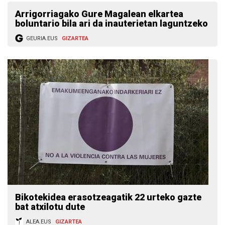
Arrigorriagako Gure Magalean elkartea
boluntario bila ari da inauterietan laguntzeko
GEURIA.EUS
GIZARTEA
Bikotekidea erasotzeagatik 22 urteko gazte
bat atxilotu dute
ALEA.EUS
GIZARTEA