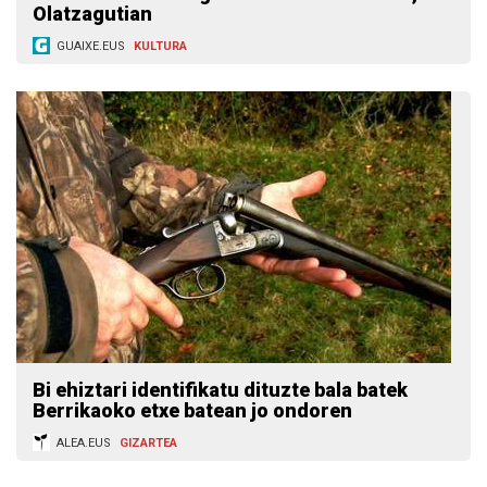
Olatzagutian
GUAIXE.EUS
KULTURA
Bi ehiztari identifikatu dituzte bala batek
Berrikaoko etxe batean jo ondoren
ALEA.EUS
GIZARTEA