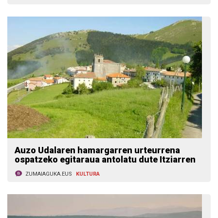
Auzo Udalaren hamargarren urteurrena
ospatzeko egitaraua antolatu dute Itziarren
ZUMAIAGUKA.EUS
KULTURA