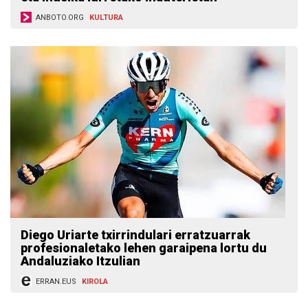
ANBOTO.ORG
KULTURA
Diego Uriarte txirrindulari erratzuarrak
profesionaletako lehen garaipena lortu du
Andaluziako Itzulian
ERRAN.EUS
KIROLA