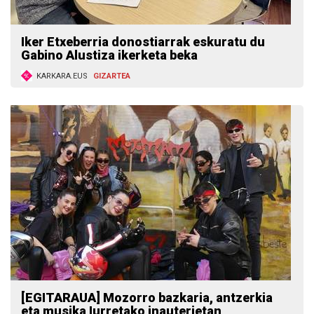
Iker Etxeberria donostiarrak eskuratu du
Gabino Alustiza ikerketa beka
KARKARA.EUS
GIZARTEA
[EGITARAUA] Mozorro bazkaria, antzerkia
eta musika Iurretako inauterietan