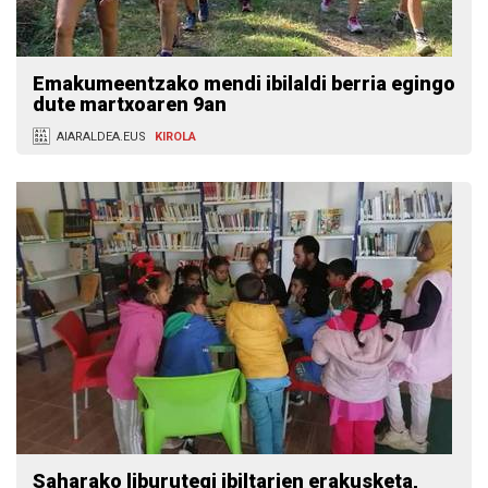
Emakumeentzako mendi ibilaldi berria egingo
dute martxoaren 9an
AIARALDEA.EUS
KIROLA
Saharako liburutegi ibiltarien erakusketa,