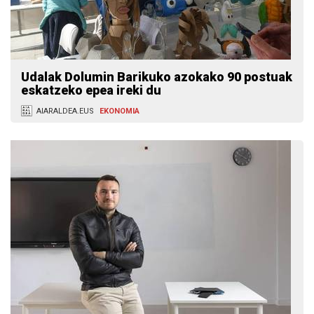
Udalak Dolumin Barikuko azokako 90 postuak
eskatzeko epea ireki du
AIARALDEA.EUS
EKONOMIA