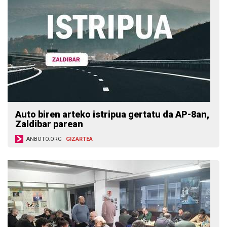
Auto biren arteko istripua gertatu da AP-8an,
Zaldibar parean
ANBOTO.ORG
GIZARTEA