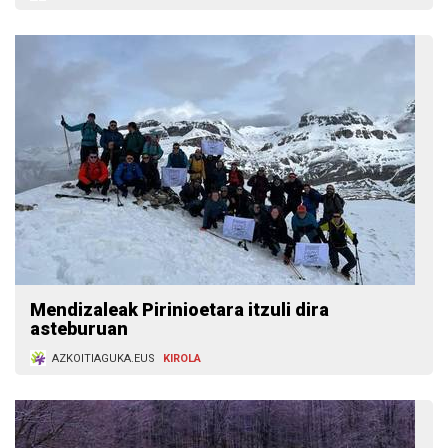
Mendizaleak Pirinioetara itzuli dira
asteburuan
AZKOITIAGUKA.EUS
KIROLA