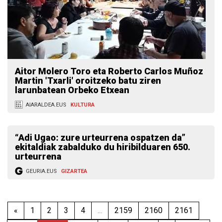
Aitor Molero Toro eta Roberto Carlos Muñoz
Martin 'Txarli' oroitzeko batu ziren
larunbatean Orbeko Etxean
AIARALDEA.EUS
KULTURA
“Adi Ugao: zure urteurrena ospatzen da”
ekitaldiak zabalduko du hiribilduaren 650.
urteurrena
GEURIA.EUS
GIZARTEA
«
1
2
3
4
...
2159
2160
2161