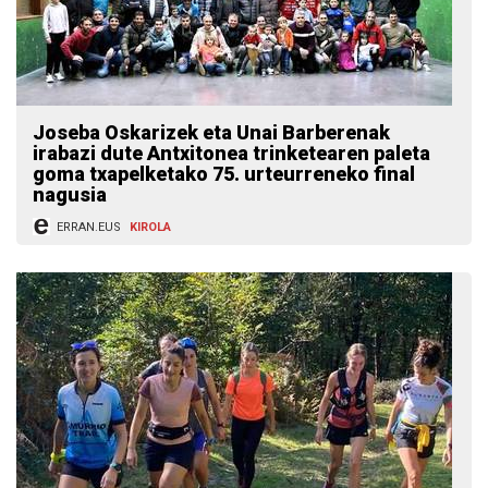
Joseba Oskarizek eta Unai Barberenak
irabazi dute Antxitonea trinketearen paleta
goma txapelketako 75. urteurreneko final
nagusia
ERRAN.EUS
KIROLA