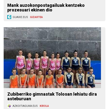
Mank auzokonpostagailuak kentzeko
prozesuari ekinen dio
GUAIXE.EUS
GIZARTEA
Zubiberriko gimnastak Tolosan lehiatu dira
asteburuan
AZKOITIAGUKA.EUS
KIROLA