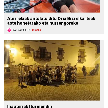
Ate irekiak antolatu ditu Oria Bizi elkarteak
aste honetarako eta hurrengorako
KARKARA.EUS
KIROLA
Inauteriak Iturmendin