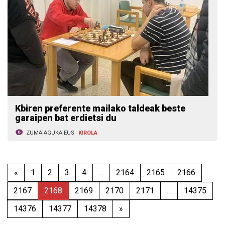
Kbiren preferente mailako taldeak beste
garaipen bat erdietsi du
ZUMAIAGUKA.EUS
KIROLA
«
1
2
3
4
...
2164
2165
2166
2167
2168
2169
2170
2171
...
14375
14376
14377
14378
»