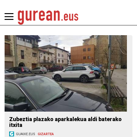
Zubeztia plazako aparkalekua aldi baterako
itxita
GUAIXE.EUS
GIZARTEA