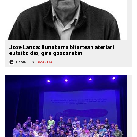
Joxe Landa: ilunabarra bitartean ateriari
eutsiko dio, giro goxoarekin
ERRAN.EUS
GIZARTEA