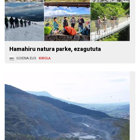
Hamahiru natura parke, ezagututa
GOIENA.EUS
KIROLA