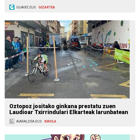
GUAIXE.EUS
GIZARTEA
Oztopoz jositako ginkana prestatu zuen
Laudioar Txirrindulari Elkarteak larunbatean
AIARALDEA.EUS
KIROLA