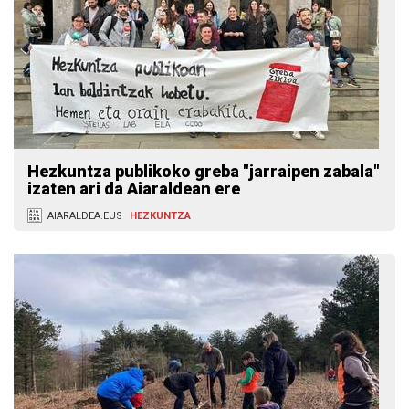
Hezkuntza publikoko greba "jarraipen zabala"
izaten ari da Aiaraldean ere
AIARALDEA.EUS
HEZKUNTZA