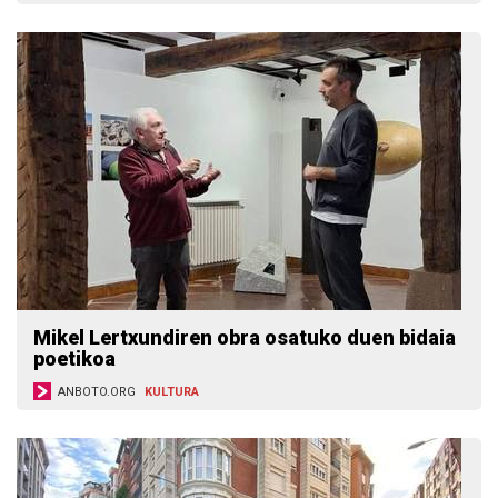
Mikel Lertxundiren obra osatuko duen bidaia
poetikoa
ANBOTO.ORG
KULTURA