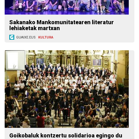
Sakanako Mankomunitatearen literatur
lehiaketak martxan
GUAIXE.EUS
KULTURA
Goikobaluk kontzertu solidarioa egingo du