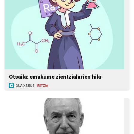
Otsaila: emakume zientzialarien hila
GUAIXE.EUS
IRITZIA