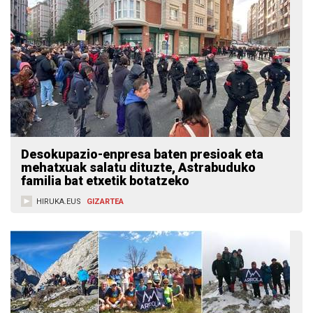
Desokupazio-enpresa baten presioak eta
mehatxuak salatu dituzte, Astrabuduko
familia bat etxetik botatzeko
HIRUKA.EUS
GIZARTEA