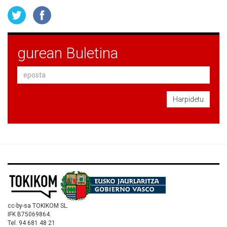
gurean Buletina
Harpidetu
cc-by-sa TOKIKOM SL.
IFK B75069864.
Tel. 94 681 48 21