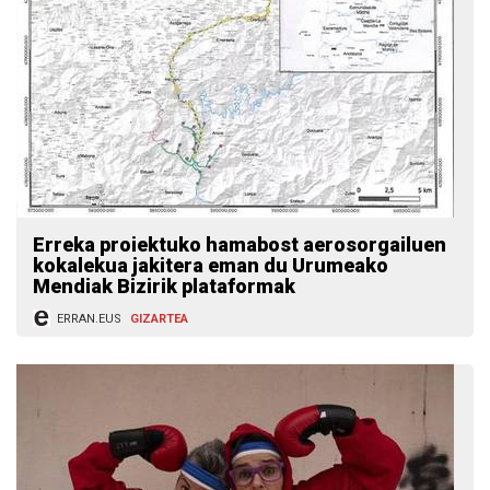
Erreka proiektuko hamabost aerosorgailuen
kokalekua jakitera eman du Urumeako
Mendiak Bizirik plataformak
ERRAN.EUS
GIZARTEA