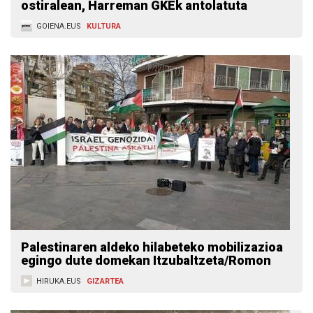
ostiralean, Harreman GKEk antolatuta
GOIENA.EUS
KULTURA
Palestinaren aldeko hilabeteko mobilizazioa
egingo dute domekan Itzubaltzeta/Romon
HIRUKA.EUS
GIZARTEA