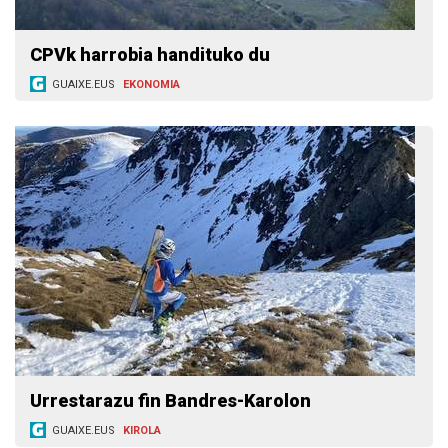
CPVk harrobia handituko du
GUAIXE.EUS
EKONOMIA
Urrestarazu fin Bandres-Karolon
GUAIXE.EUS
KIROLA