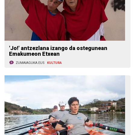
'Jo!' antzezlana izango da ostegunean
Emakumeon Etxean
ZUMAIAGUKA.EUS
KULTURA