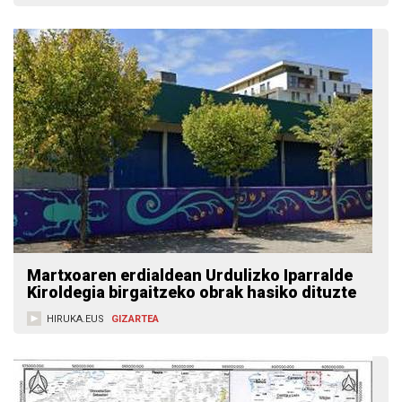
Martxoaren erdialdean Urdulizko Iparralde
Kiroldegia birgaitzeko obrak hasiko dituzte
HIRUKA.EUS
GIZARTEA