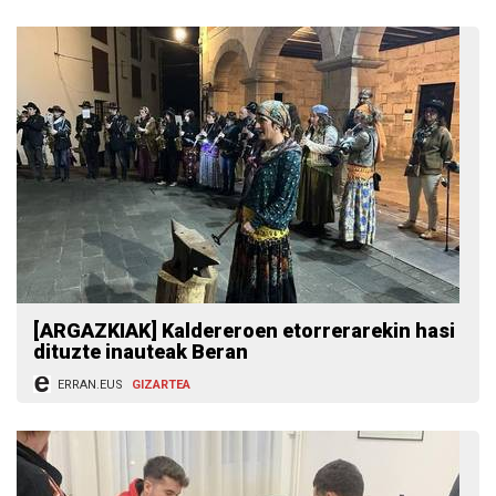
[ARGAZKIAK] Kaldereroen etorrerarekin hasi
dituzte inauteak Beran
ERRAN.EUS
GIZARTEA