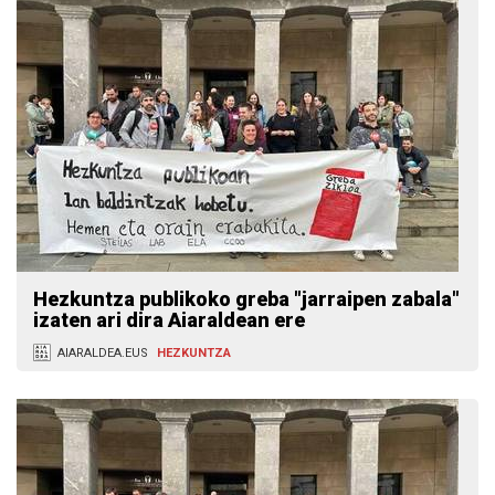
Hezkuntza publikoko greba "jarraipen zabala"
izaten ari dira Aiaraldean ere
AIARALDEA.EUS
HEZKUNTZA