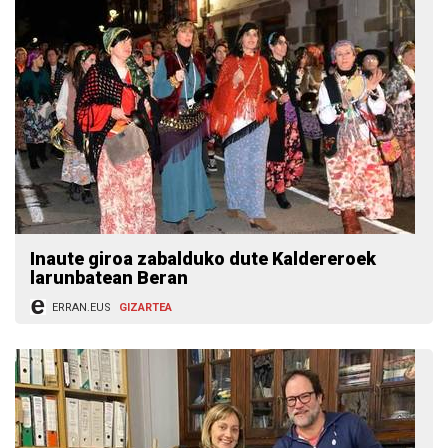
Inaute giroa zabalduko dute Kaldereroek
larunbatean Beran
ERRAN.EUS
GIZARTEA