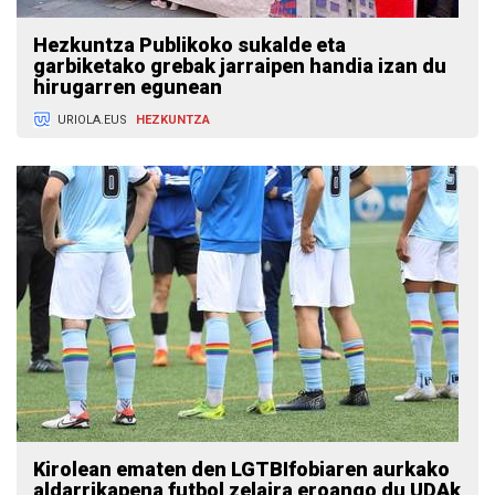
Hezkuntza Publikoko sukalde eta
garbiketako grebak jarraipen handia izan du
hirugarren egunean
URIOLA.EUS
HEZKUNTZA
Kirolean ematen den LGTBIfobiaren aurkako
aldarrikapena futbol zelaira eroango du UDAk