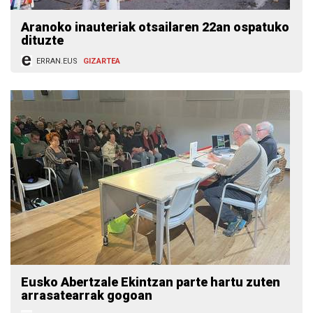
Aranoko inauteriak otsailaren 22an ospatuko
dituzte
ERRAN.EUS
GIZARTEA
Eusko Abertzale Ekintzan parte hartu zuten
arrasatearrak gogoan