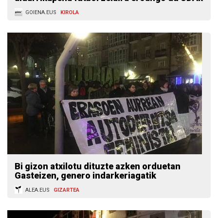
GOIENA.EUS
KIROLA
Bi gizon atxilotu dituzte azken orduetan
Gasteizen, genero indarkeriagatik
ALEA.EUS
GIZARTEA