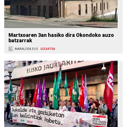
Martxoaren 3an hasiko dira Okondoko auzo
batzarrak
AIARALDEA.EUS
GIZARTEA