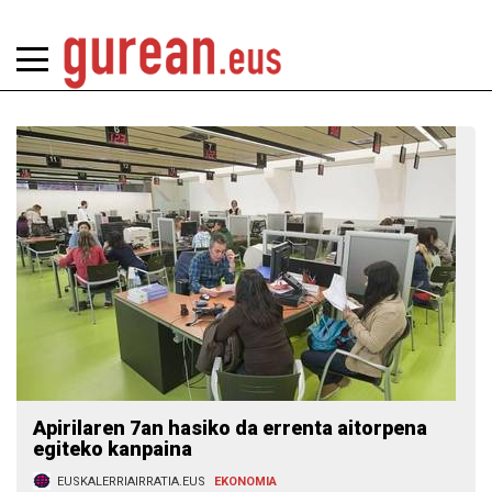
Apirilaren 7an hasiko da errenta aitorpena
egiteko kanpaina
EUSKALERRIAIRRATIA.EUS
EKONOMIA