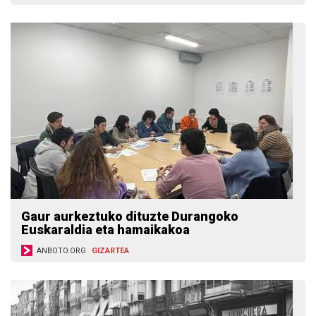
Gaur aurkeztuko dituzte Durangoko
Euskaraldia eta hamaikakoa
ANBOTO.ORG
GIZARTEA