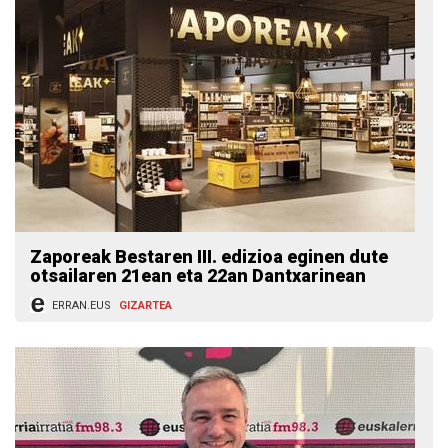
Zaporeak Bestaren III. edizioa eginen dute
otsailaren 21ean eta 22an Dantxarinean
ERRAN.EUS
GIZARTEA