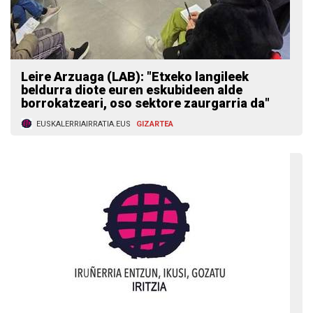
Leire Arzuaga (LAB): "Etxeko langileek
beldurra diote euren eskubideen alde
borrokatzeari, oso sektore zaurgarria da"
EUSKALERRIAIRRATIA.EUS
GIZARTEA