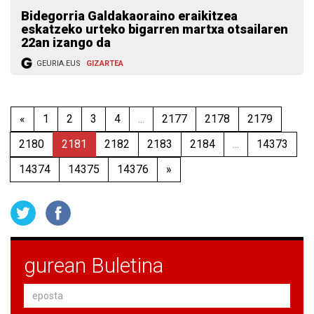
Bidegorria Galdakaoraino eraikitzea
eskatzeko urteko bigarren martxa otsailaren
22an izango da
GEURIA.EUS
GIZARTEA
«
1
2
3
4
...
2177
2178
2179
2180
2181
2182
2183
2184
...
14373
14374
14375
14376
»
gurean Buletina