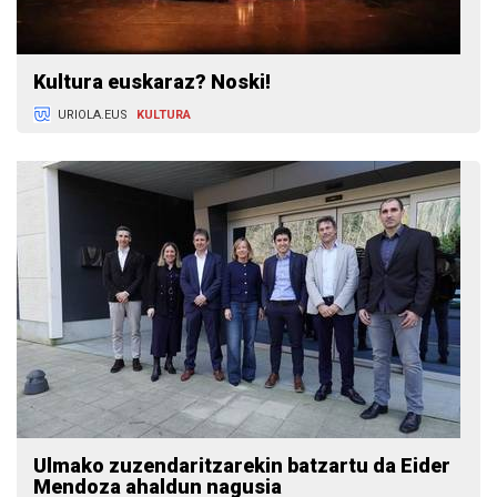
Kultura euskaraz? Noski!
URIOLA.EUS
KULTURA
Ulmako zuzendaritzarekin batzartu da Eider
Mendoza ahaldun nagusia