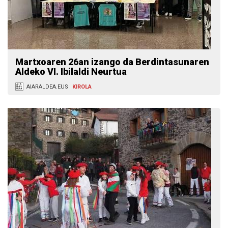
Martxoaren 26an izango da Berdintasunaren
Aldeko VI. Ibilaldi Neurtua
AIARALDEA.EUS
KIROLA