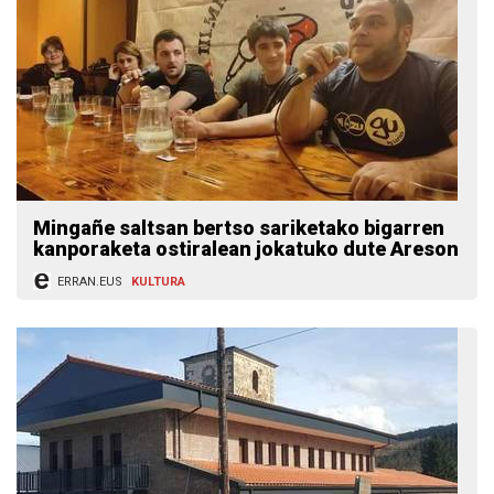
Mingañe saltsan bertso sariketako bigarren
kanporaketa ostiralean jokatuko dute Areson
ERRAN.EUS
KULTURA