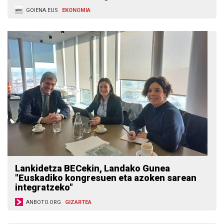
GOIENA.EUS
EKONOMIA
Lankidetza BECekin, Landako Gunea
"Euskadiko kongresuen eta azoken sarean
integratzeko"
ANBOTO.ORG
GIZARTEA