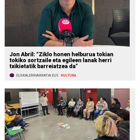
Jon Abril: “Ziklo honen helburua tokian
tokiko sortzaile eta egileen lanak herri
txikietatik barreiatzea da”
EUSKALERRIAIRRATIA.EUS
KULTURA