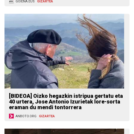
GOIENA.EUS
GIZARTEA
[BIDEOA] Oizko hegazkin istripua gertatu eta
40 urtera, Jose Antonio Izurietak lore-sorta
eraman du mendi tontorrera
ANBOTO.ORG
GIZARTEA