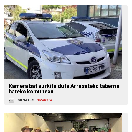
Kamera bat aurkitu dute Arrasateko taberna
bateko komunean
GOIENA.EUS
GIZARTEA