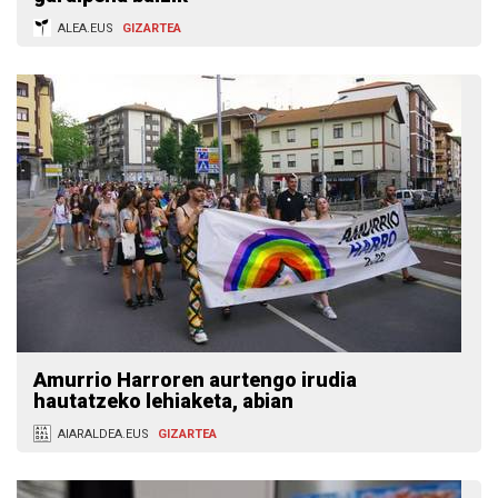
ALEA.EUS
GIZARTEA
Amurrio Harroren aurtengo irudia
hautatzeko lehiaketa, abian
AIARALDEA.EUS
GIZARTEA