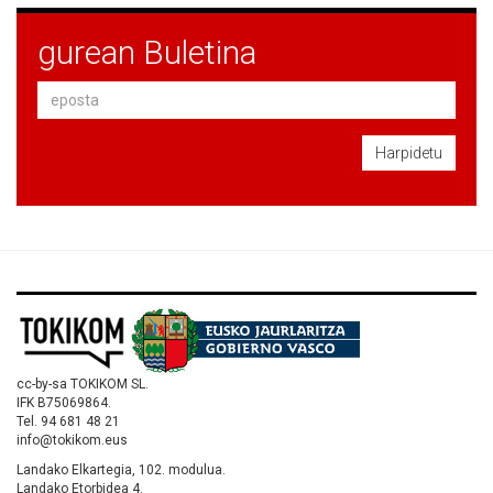
gurean Buletina
Harpidetu
cc-by-sa TOKIKOM SL.
IFK B75069864.
Tel. 94 681 48 21
info@tokikom.eus
Landako Elkartegia, 102. modulua.
Landako Etorbidea 4.