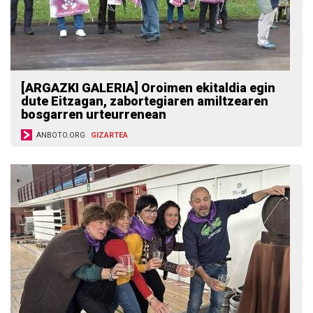
[ARGAZKI GALERIA] Oroimen ekitaldia egin
dute Eitzagan, zabortegiaren amiltzearen
bosgarren urteurrenean
ANBOTO.ORG
GIZARTEA