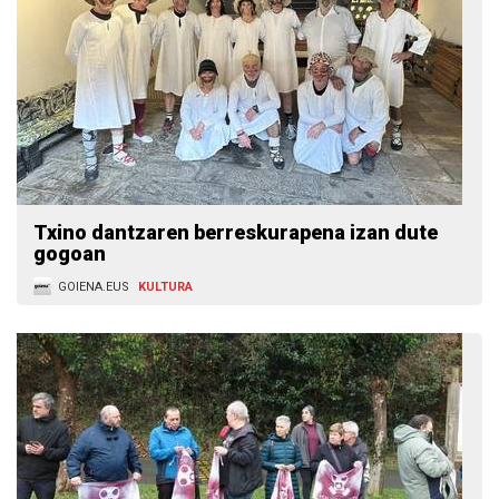
Txino dantzaren berreskurapena izan dute
gogoan
GOIENA.EUS
KULTURA