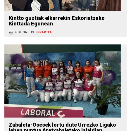
Kintto guztiak elkarrekin Eskoriatzako
Kinttada Egunean
GOIENA.EUS
GIZARTEA
Zabaleta-Osesek lortu dute Urrezko Ligako
lehen puntua Aretxabaletako jaialdian