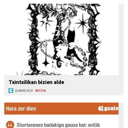
Txintxilikan bizien alde
GUAIXE.EUS
IRITZIA