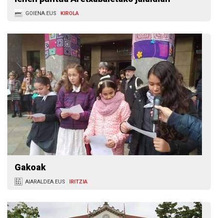
GOIENA.EUS
KIROLA
Gakoak
AIARALDEA.EUS
IRITZIA