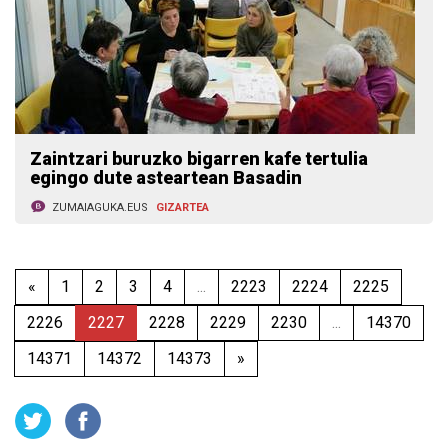
Zaintzari buruzko bigarren kafe tertulia
egingo dute asteartean Basadin
ZUMAIAGUKA.EUS
GIZARTEA
«
1
2
3
4
...
2223
2224
2225
2226
2227
2228
2229
2230
...
14370
14371
14372
14373
»