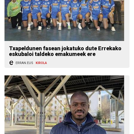
Txapeldunen fasean jokatuko dute Errekako
eskubaloi taldeko emakumeek ere
ERRAN.EUS
KIROLA