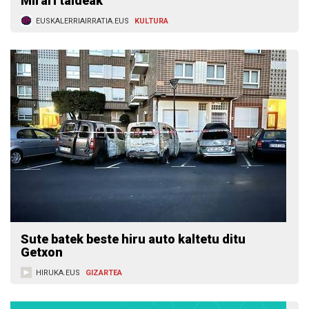
Mirari taldeak
EUSKALERRIAIRRATIA.EUS
KULTURA
Sute batek beste hiru auto kaltetu ditu
Getxon
HIRUKA.EUS
GIZARTEA