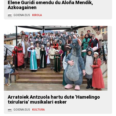
Elene Guridi omendu du Aloña Mendik,
Azkoagainen
GOIENA.EUS
KIROLA
Arratoiek Antzuola hartu dute 'Hamelingo
txirularia' musikalari esker
GOIENA.EUS
KULTURA