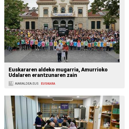
Euskararen aldeko mugarria, Amurrioko
Udalaren erantzunaren zain
AIARALDEA.EUS
EUSKARA