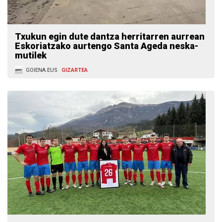
Txukun egin dute dantza herritarren aurrean
Eskoriatzako aurtengo Santa Ageda neska-
mutilek
GOIENA.EUS
GIZARTEA