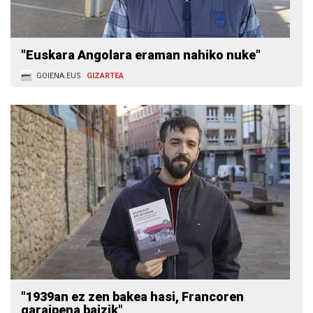
"Euskara Angolara eraman nahiko nuke"
GOIENA.EUS
GIZARTEA
"1939an ez zen bakea hasi, Francoren
garaipena baizik"