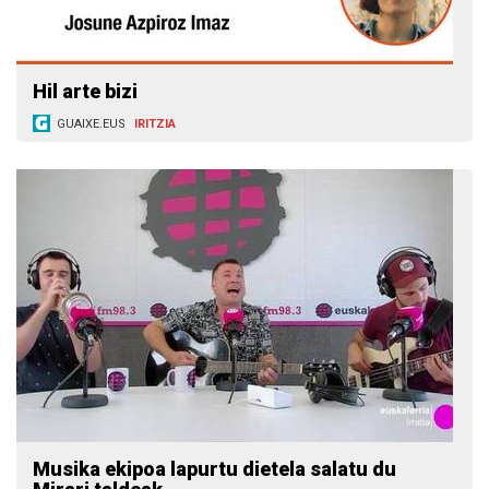
Hil arte bizi
GUAIXE.EUS
IRITZIA
Musika ekipoa lapurtu dietela salatu du