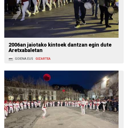
2006an jaiotako kintoek dantzan egin dute
Aretxabaletan
GOIENA.EUS
GIZARTEA