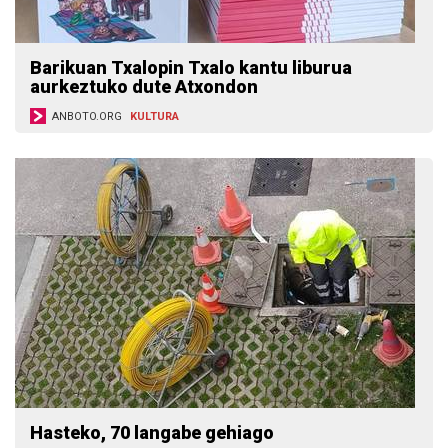
Barikuan Txalopin Txalo kantu liburua
aurkeztuko dute Atxondon
ANBOTO.ORG
KULTURA
Hasteko, 70 langabe gehiago