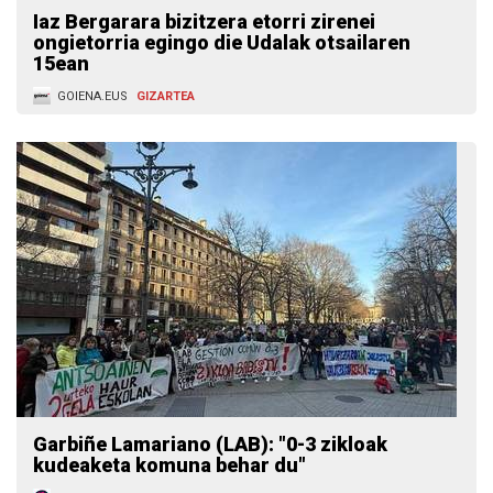
Iaz Bergarara bizitzera etorri zirenei
ongietorria egingo die Udalak otsailaren
15ean
GOIENA.EUS
GIZARTEA
Garbiñe Lamariano (LAB): "0-3 zikloak
kudeaketa komuna behar du"