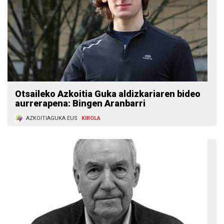
Otsaileko Azkoitia Guka aldizkariaren bideo
aurrerapena: Bingen Aranbarri
AZKOITIAGUKA.EUS
KIROLA