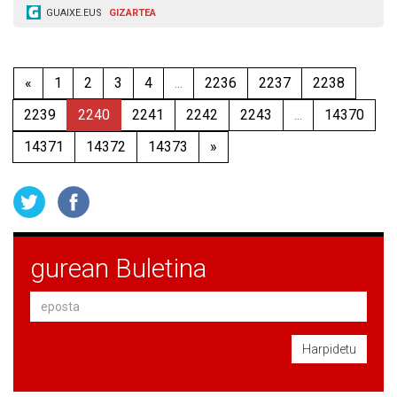
GUAIXE.EUS
GIZARTEA
«
1
2
3
4
...
2236
2237
2238
2239
2240
2241
2242
2243
...
14370
14371
14372
14373
»
gurean Buletina
Harpidetu