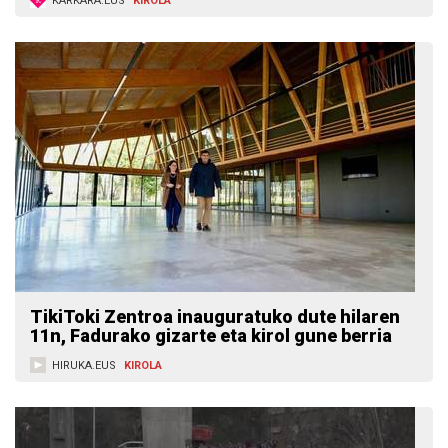
KARKARA.EUS
KIROLA
TikiToki Zentroa inauguratuko dute hilaren
11n, Fadurako gizarte eta kirol gune berria
HIRUKA.EUS
KIROLA