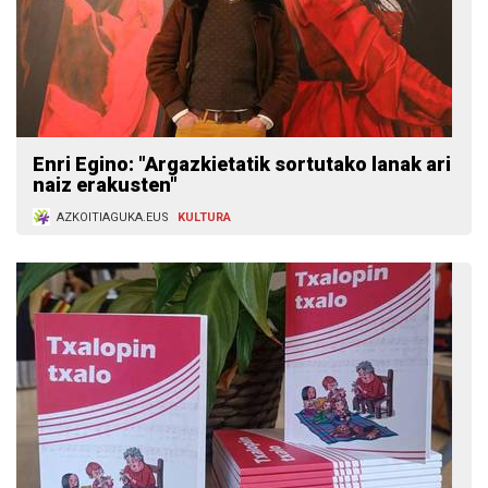
Enri Egino: "Argazkietatik sortutako lanak ari
naiz erakusten"
AZKOITIAGUKA.EUS
KULTURA