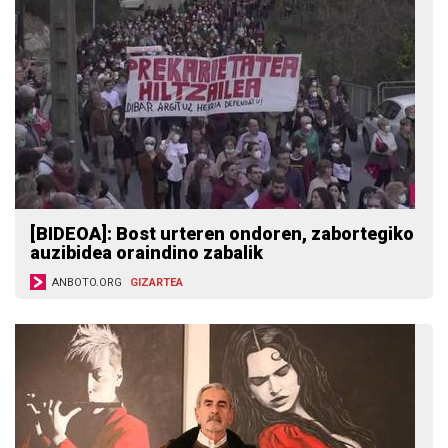
[BIDEOA]: Bost urteren ondoren, zabortegiko
auzibidea oraindino zabalik
ANBOTO.ORG
GIZARTEA