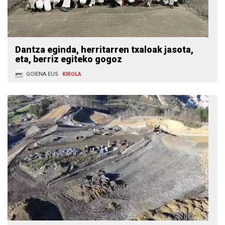
Dantza eginda, herritarren txaloak jasota,
eta, berriz egiteko gogoz
GOIENA.EUS
KIROLA