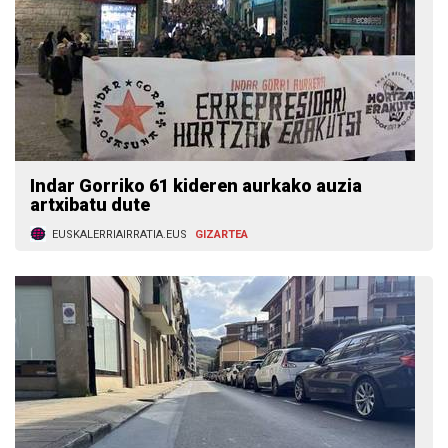
Indar Gorriko 61 kideren aurkako auzia
artxibatu dute
EUSKALERRIAIRRATIA.EUS
GIZARTEA