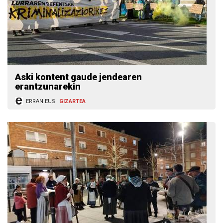
Aski kontent gaude jendearen
erantzunarekin
ERRAN.EUS
GIZARTEA