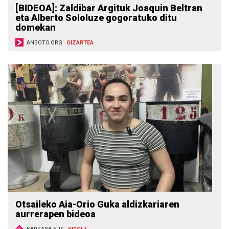
[BIDEOA]: Zaldibar Argituk Joaquin Beltran
eta Alberto Sololuze gogoratuko ditu
domekan
ANBOTO.ORG
GIZARTEA
Otsaileko Aia-Orio Guka aldizkariaren
aurrerapen bideoa