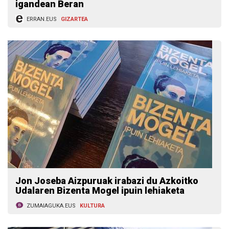
igandean Beran
ERRAN.EUS
GIZARTEA
Jon Joseba Aizpuruak irabazi du Azkoitko
Udalaren Bizenta Mogel ipuin lehiaketa
ZUMAIAGUKA.EUS
KULTURA