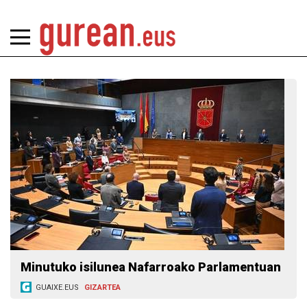
Minutuko isilunea Nafarroako Parlamentuan
GUAIXE.EUS
GIZARTEA