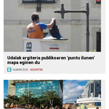
Udalak argiteria publikoaren 'puntu ilunen'
mapa eginen du
GUAIXE.EUS
GIZARTEA