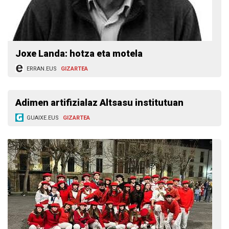
Joxe Landa: hotza eta motela
ERRAN.EUS
GIZARTEA
Adimen artifizialaz Altsasu institutuan
GUAIXE.EUS
GIZARTEA