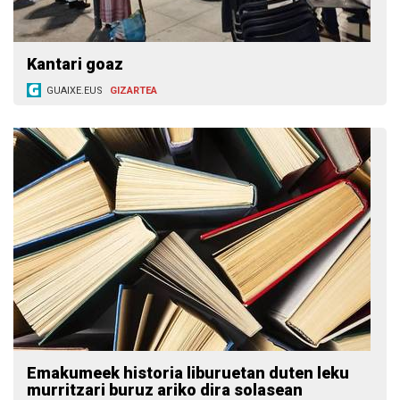
Kantari goaz
GUAIXE.EUS
GIZARTEA
Emakumeek historia liburuetan duten leku
murritzari buruz ariko dira solasean