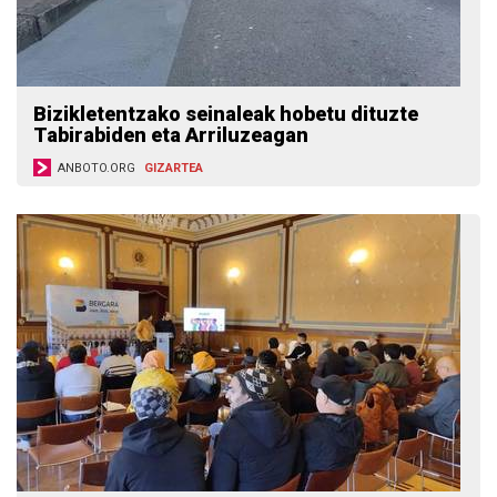
Bizikletentzako seinaleak hobetu dituzte
Tabirabiden eta Arriluzeagan
ANBOTO.ORG
GIZARTEA