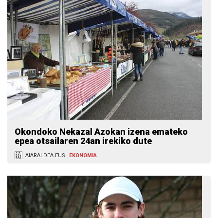
Okondoko Nekazal Azokan izena emateko
epea otsailaren 24an irekiko dute
AIARALDEA.EUS
EKONOMIA