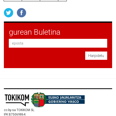
gurean Buletina
Harpidetu
cc-by-sa TOKIKOM SL.
IFK B75069864.