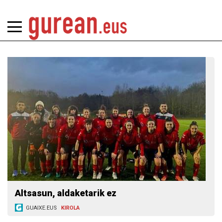
Altsasun, aldaketarik ez
GUAIXE.EUS
KIROLA