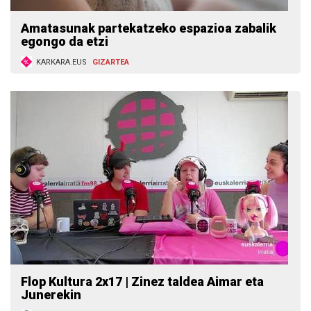
Amatasunak partekatzeko espazioa zabalik
egongo da etzi
KARKARA.EUS
GIZARTEA
Flop Kultura 2x17 | Zinez taldea Aimar eta
Junerekin