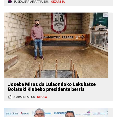
EUSKALERRIAIRRATIA.EUS
GIZARTEA
Joseba Miras da Luiaondoko Lekubatxe
Bolatoki Klubeko presidente berria
AIARALDEA.EUS
KIROLA