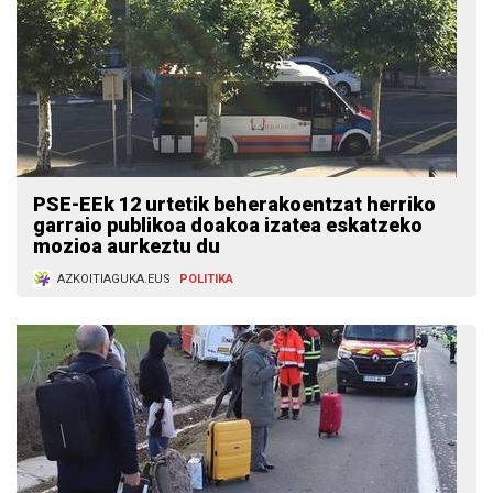
PSE-EEk 12 urtetik beherakoentzat herriko
garraio publikoa doakoa izatea eskatzeko
mozioa aurkeztu du
AZKOITIAGUKA.EUS
POLITIKA