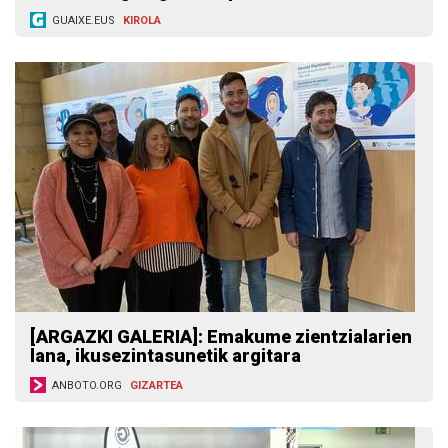
GUAIXE.EUS
KIROLA
[ARGAZKI GALERIA]: Emakume zientzialarien
lana, ikusezintasunetik argitara
ANBOTO.ORG
GIZARTEA