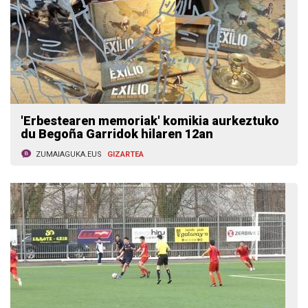
'Erbestearen memoriak' komikia aurkeztuko
du Begoña Garridok hilaren 12an
ZUMAIAGUKA.EUS
GIZARTEA