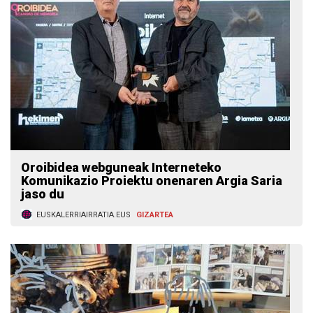
Oroibidea webguneak Interneteko
Komunikazio Proiektu onenaren Argia Saria
jaso du
EUSKALERRIAIRRATIA.EUS
GIZARTEA