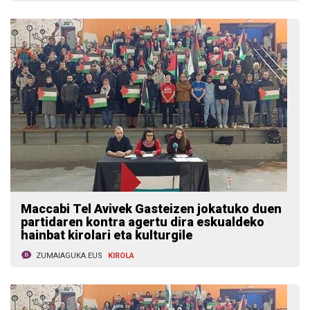
Maccabi Tel Avivek Gasteizen jokatuko duen
partidaren kontra agertu dira eskualdeko
hainbat kirolari eta kulturgile
ZUMAIAGUKA.EUS
KIROLA