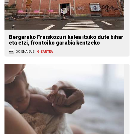
Bergarako Fraiskozuri kalea itxiko dute bihar
eta etzi, frontoiko garabia kentzeko
GOIENA.EUS
GIZARTEA