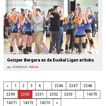
Goizper Bergara ez da Euskal Ligan arituko
GOIENA.EUS
KIROLA
«
1
2
3
4
...
2246
2247
2248
2249
2250
2251
2252
2253
...
14370
14371
14372
14373
»