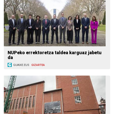
NUPeko errektoretza taldea karguaz jabetu
da
GUAIXE.EUS
GIZARTEA