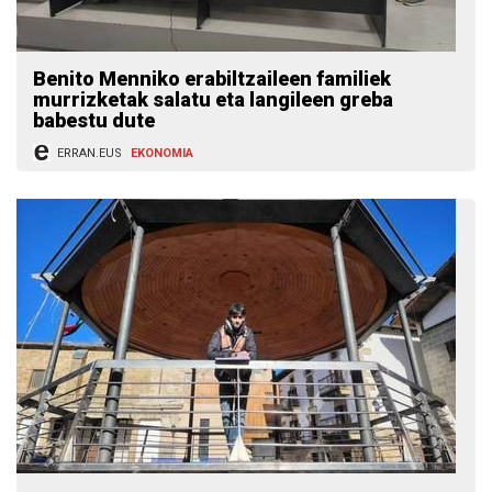
Benito Menniko erabiltzaileen familiek
murrizketak salatu eta langileen greba
babestu dute
ERRAN.EUS
EKONOMIA