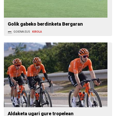
Golik gabeko berdinketa Bergaran
GOIENA.EUS
KIROLA
Aldaketa ugari gure tropelean