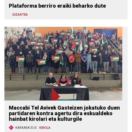
Plataforma berriro eraiki beharko dute
GIZARTEA
Maccabi Tel Avivek Gasteizen jokatuko duen
partidaren kontra agertu dira eskualdeko
hainbat kirolari eta kulturgile
KARKARA.EUS
KIROLA