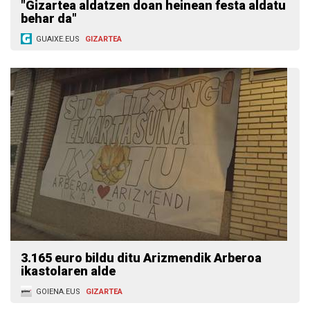
"Gizartea aldatzen doan heinean festa aldatu
behar da"
GUAIXE.EUS
GIZARTEA
3.165 euro bildu ditu Arizmendik Arberoa
ikastolaren alde
GOIENA.EUS
GIZARTEA