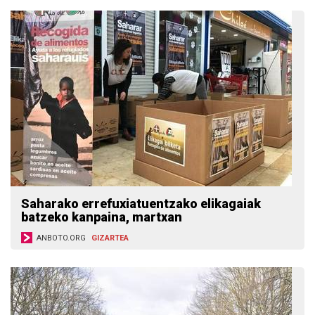
Saharako errefuxiatuentzako elikagaiak
batzeko kanpaina, martxan
ANBOTO.ORG
GIZARTEA