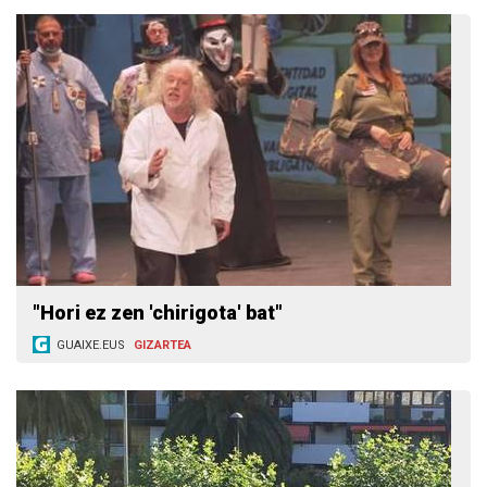
"Hori ez zen 'chirigota' bat"
GUAIXE.EUS
GIZARTEA