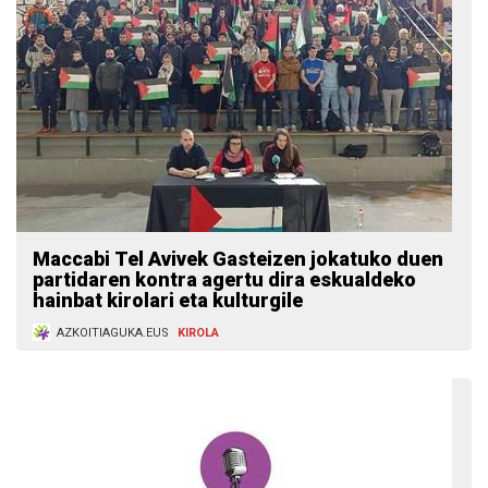
Maccabi Tel Avivek Gasteizen jokatuko duen
partidaren kontra agertu dira eskualdeko
hainbat kirolari eta kulturgile
AZKOITIAGUKA.EUS
KIROLA