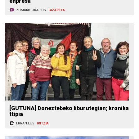
enpresa
ZUMAIAGUKA.EUS
GIZARTEA
[GUTUNA] Doneztebeko liburutegian; kronika
ttipia
ERRAN.EUS
IRITZIA