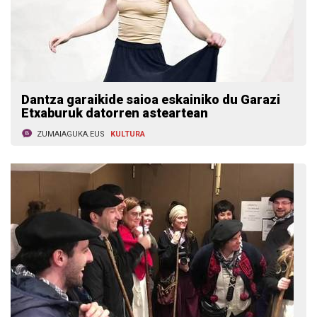
Dantza garaikide saioa eskainiko du Garazi
Etxaburuk datorren asteartean
ZUMAIAGUKA.EUS
KULTURA