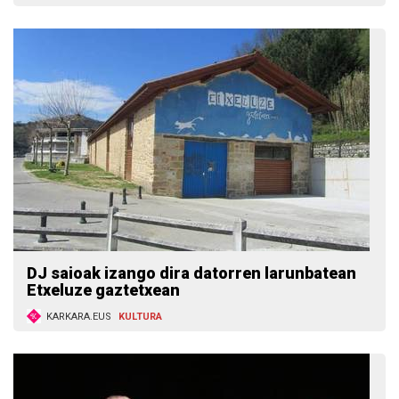
DJ saioak izango dira datorren larunbatean
Etxeluze gaztetxean
KARKARA.EUS
KULTURA