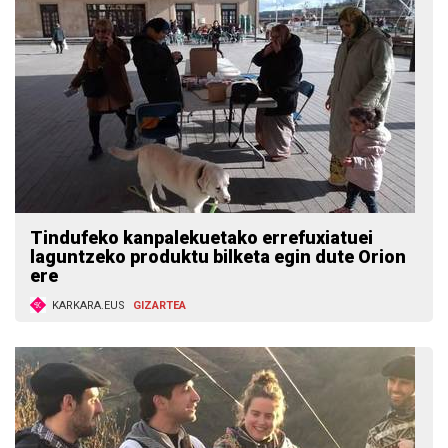
Tindufeko kanpalekuetako errefuxiatuei
laguntzeko produktu bilketa egin dute Orion
ere
KARKARA.EUS
GIZARTEA