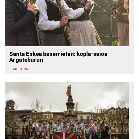
Santa Eskea baserrietan: kopla-saioa
Argateburun
KULTURA