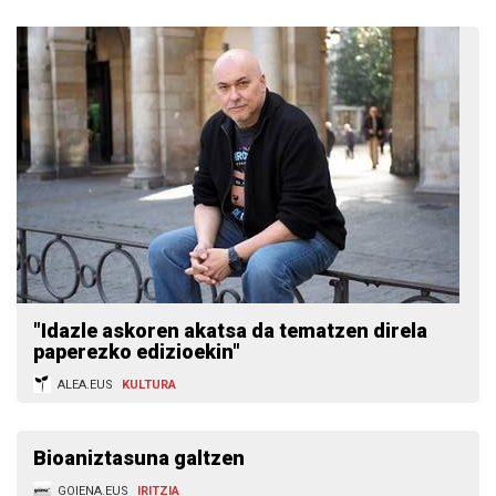
"Idazle askoren akatsa da tematzen direla
paperezko edizioekin"
ALEA.EUS
KULTURA
Bioaniztasuna galtzen
GOIENA.EUS
IRITZIA