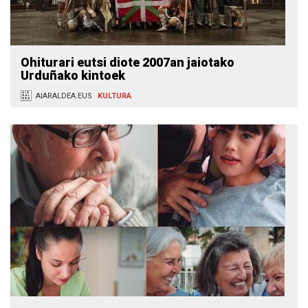
Ohiturari eutsi diote 2007an jaiotako
Urduñako kintoek
AIARALDEA.EUS
KULTURA