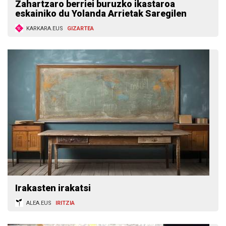
Zahartzaro berriei buruzko ikastaroa
eskainiko du Yolanda Arrietak Saregilen
KARKARA.EUS
GIZARTEA
Irakasten irakatsi
ALEA.EUS
IRITZIA