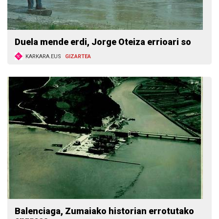
Duela mende erdi, Jorge Oteiza errioari so
KARKARA.EUS
GIZARTEA
Balenciaga, Zumaiako historian errotutako