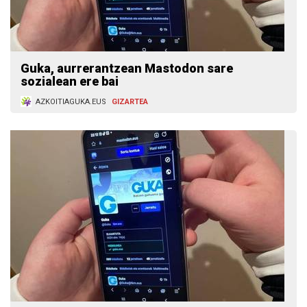
Guka, aurrerantzean Mastodon sare
sozialean ere bai
AZKOITIAGUKA.EUS
GIZARTEA