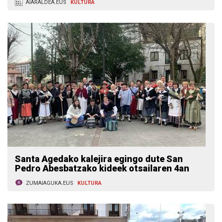
AIARALDEA.EUS
KULTURA
Santa Agedako kalejira egingo dute San
Pedro Abesbatzako kideek otsailaren 4an
ZUMAIAGUKA.EUS
KULTURA