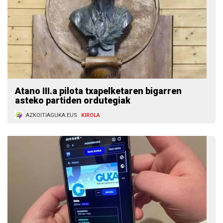
Atano III.a pilota txapelketaren bigarren
asteko partiden ordutegiak
AZKOITIAGUKA.EUS
KIROLA