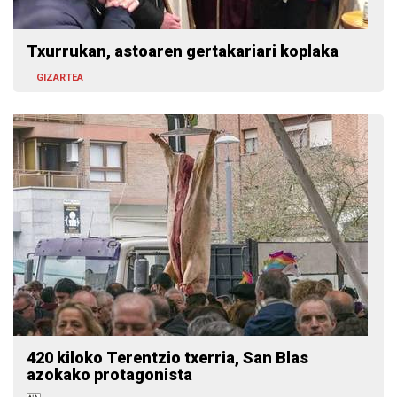
Txurrukan, astoaren gertakariari koplaka
GIZARTEA
420 kiloko Terentzio txerria, San Blas
azokako protagonista