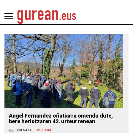
Angel Fernandez oñatiarra omendu dute,
bere heriotzaren 42. urteurrenean
GOIENA.EUS
POLITIKA