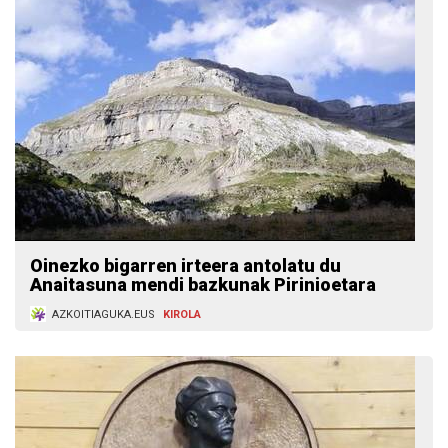
Oinezko bigarren irteera antolatu du
Anaitasuna mendi bazkunak Pirinioetara
AZKOITIAGUKA.EUS
KIROLA