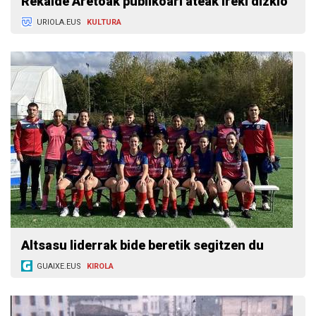
Rekalde Aretoak publikoari ateak ireki dizkio
URIOLA.EUS
KULTURA
Altsasu liderrak bide beretik segitzen du
GUAIXE.EUS
KIROLA