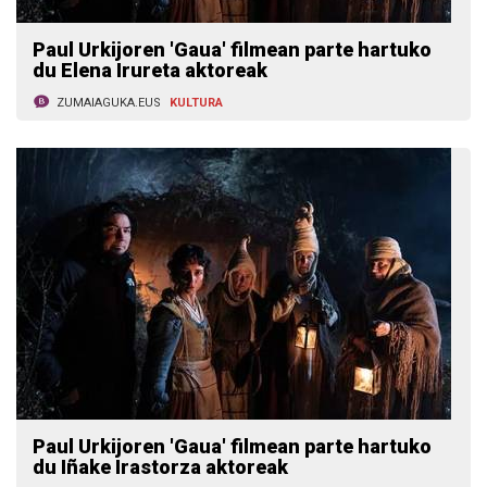
Paul Urkijoren 'Gaua' filmean parte hartuko
du Elena Irureta aktoreak
ZUMAIAGUKA.EUS
KULTURA
Paul Urkijoren 'Gaua' filmean parte hartuko
du Iñake Irastorza aktoreak