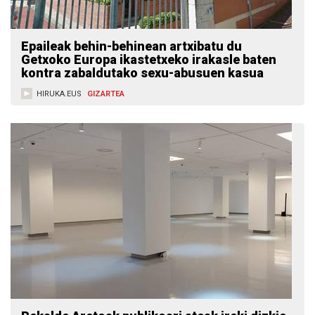
Epaileak behin-behinean artxibatu du
Getxoko Europa ikastetxeko irakasle baten
kontra zabaldutako sexu-abusuen kasua
HIRUKA.EUS
GIZARTEA