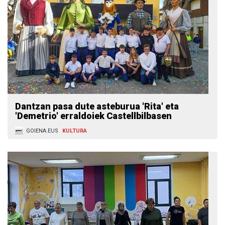
Dantzan pasa dute asteburua 'Rita' eta
'Demetrio' erraldoiek Castellbilbasen
GOIENA.EUS
KULTURA