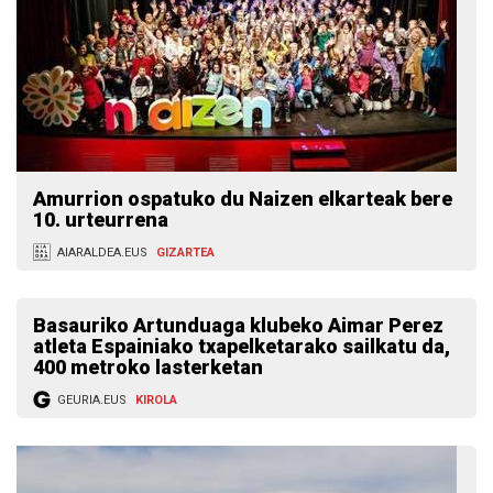
Amurrion ospatuko du Naizen elkarteak bere
10. urteurrena
AIARALDEA.EUS
GIZARTEA
Basauriko Artunduaga klubeko Aimar Perez
atleta Espainiako txapelketarako sailkatu da,
400 metroko lasterketan
GEURIA.EUS
KIROLA