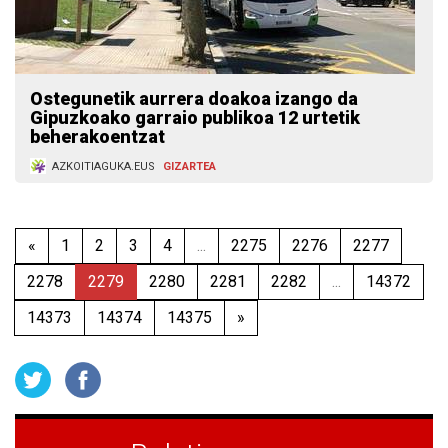
Ostegunetik aurrera doakoa izango da
Gipuzkoako garraio publikoa 12 urtetik
beherakoentzat
AZKOITIAGUKA.EUS
GIZARTEA
«
1
2
3
4
...
2275
2276
2277
2278
2279
2280
2281
2282
...
14372
14373
14374
14375
»