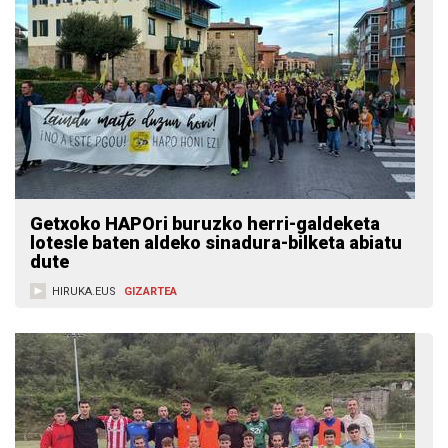
Getxoko HAPOri buruzko herri-galdeketa
lotesle baten aldeko sinadura-bilketa abiatu
dute
HIRUKA.EUS
GIZARTEA