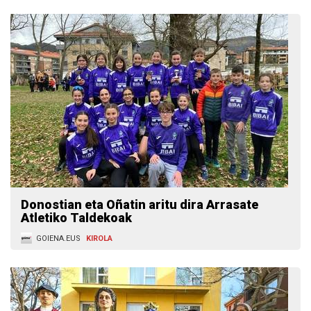
Donostian eta Oñatin aritu dira Arrasate
Atletiko Taldekoak
GOIENA.EUS
KIROLA