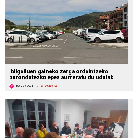
Ibilgailuen gaineko zerga ordaintzeko
borondatezko epea aurreratu du udalak
KARKARA.EUS
GIZARTEA