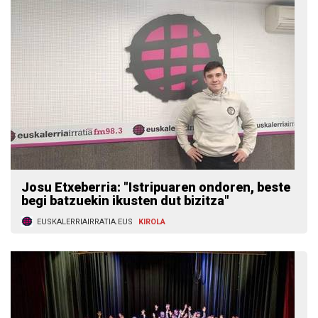
Josu Etxeberria: "Istripuaren ondoren, beste
begi batzuekin ikusten dut bizitza"
EUSKALERRIAIRRATIA.EUS
KIROLA