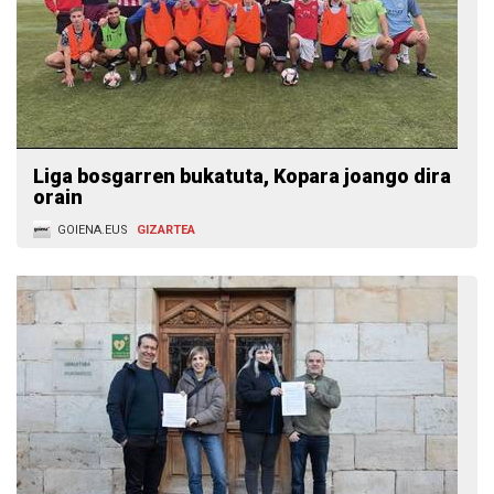
Liga bosgarren bukatuta, Kopara joango dira
orain
GOIENA.EUS
GIZARTEA