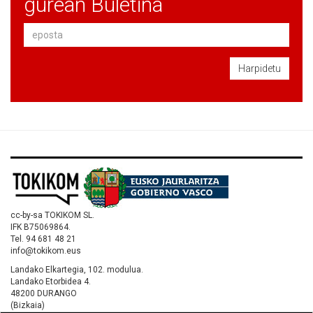
gurean Buletina
Harpidetu
cc-by-sa TOKIKOM SL.
IFK B75069864.
Tel. 94 681 48 21
info@tokikom.eus
Landako Elkartegia, 102. modulua.
Landako Etorbidea 4.
48200 DURANGO
(Bizkaia)