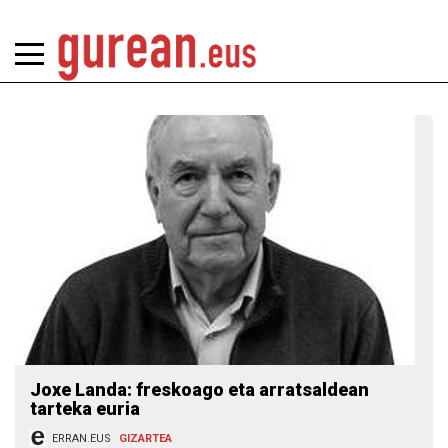
Joxe Landa: freskoago eta arratsaldean
tarteka euria
ERRAN.EUS
GIZARTEA