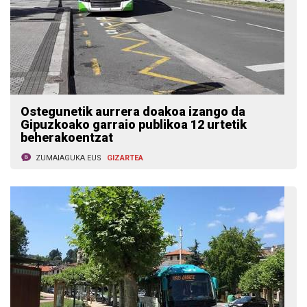
Ostegunetik aurrera doakoa izango da
Gipuzkoako garraio publikoa 12 urtetik
beherakoentzat
ZUMAIAGUKA.EUS
GIZARTEA