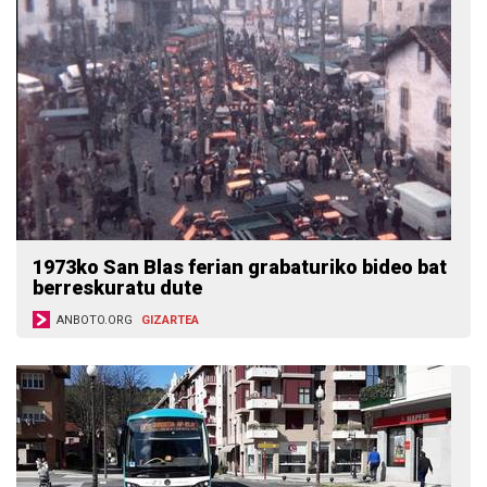
1973ko San Blas ferian grabaturiko bideo bat
berreskuratu dute
ANBOTO.ORG
GIZARTEA