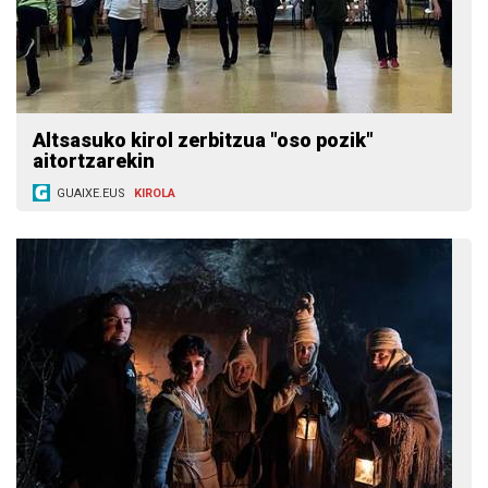
Altsasuko kirol zerbitzua "oso pozik"
aitortzarekin
GUAIXE.EUS
KIROLA