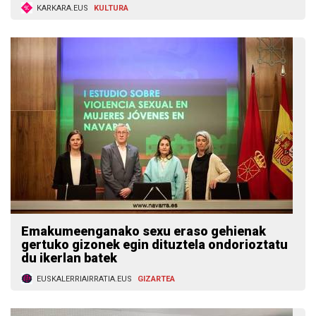
KARKARA.EUS
KULTURA
Emakumeenganako sexu eraso gehienak
gertuko gizonek egin dituztela ondorioztatu
du ikerlan batek
EUSKALERRIAIRRATIA.EUS
GIZARTEA