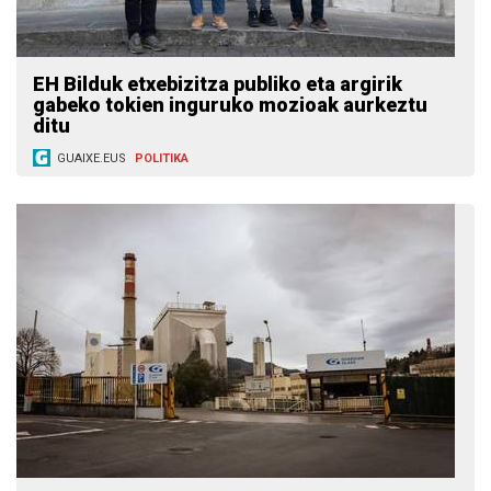
EH Bilduk etxebizitza publiko eta argirik
gabeko tokien inguruko mozioak aurkeztu
ditu
GUAIXE.EUS
POLITIKA