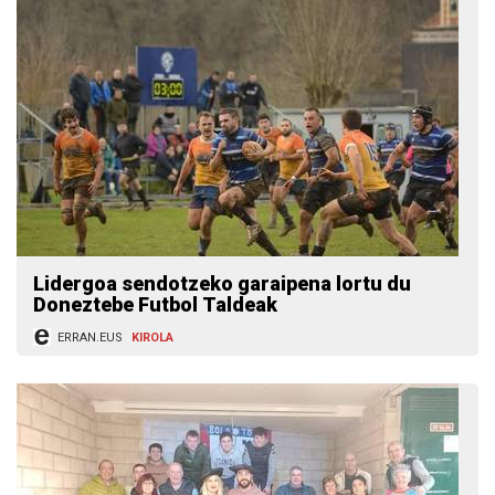
Lidergoa sendotzeko garaipena lortu du
Doneztebe Futbol Taldeak
ERRAN.EUS
KIROLA