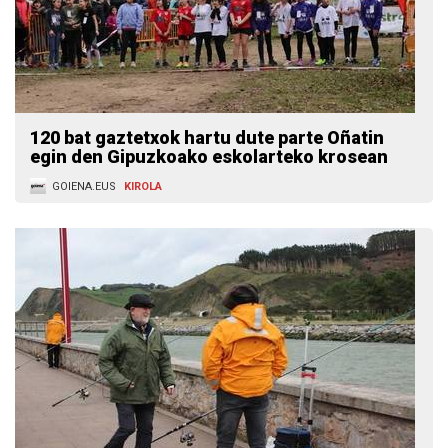
120 bat gaztetxok hartu dute parte Oñatin
egin den Gipuzkoako eskolarteko krosean
GOIENA.EUS
KIROLA