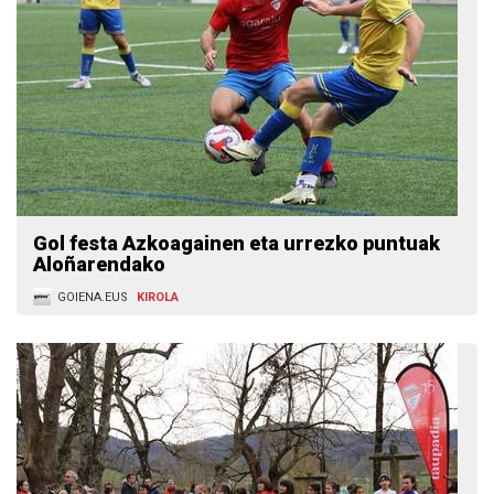
Gol festa Azkoagainen eta urrezko puntuak
Aloñarendako
GOIENA.EUS
KIROLA