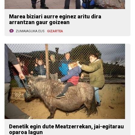
Marea biziari aurre eginez aritu dira
arrantzan gaur goizean
ZUMAIAGUKA.EUS
GIZARTEA
Denetik egin dute Meatzerrekan, jai-egitarau
oparoa lagun