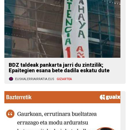
BDZ taldeak pankarta jarri du zintzilik;
Epaitegien esana bete dadila eskatu dute
EUSKALERRIAIRRATIA.EUS
GIZARTEA