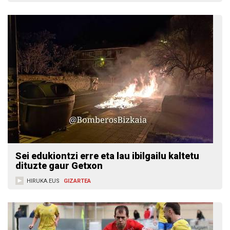
Sei edukiontzi erre eta lau ibilgailu kaltetu
dituzte gaur Getxon
HIRUKA.EUS
GIZARTEA