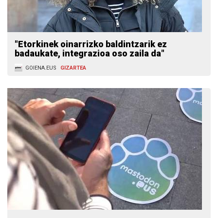
"Etorkinek oinarrizko baldintzarik ez
badaukate, integrazioa oso zaila da"
GOIENA.EUS
GIZARTEA