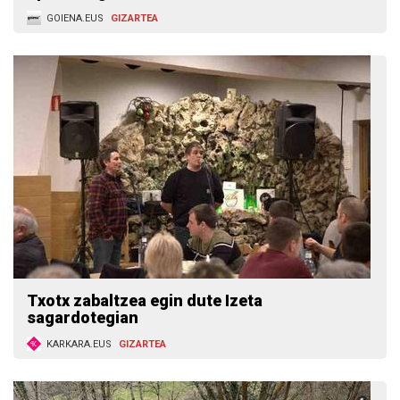
GOIENA.EUS
GIZARTEA
Txotx zabaltzea egin dute Izeta
sagardotegian
KARKARA.EUS
GIZARTEA