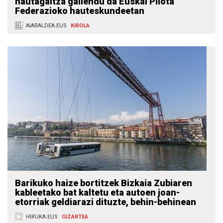
hautagaitza gailendu da Euskal Pilota
Federazioko hauteskundeetan
AIARALDEA.EUS
KIROLA
Barikuko haize bortitzek Bizkaia Zubiaren
kableetako bat kaltetu eta autoen joan-
etorriak geldiarazi dituzte, behin-behinean
HIRUKA.EUS
GIZARTEA