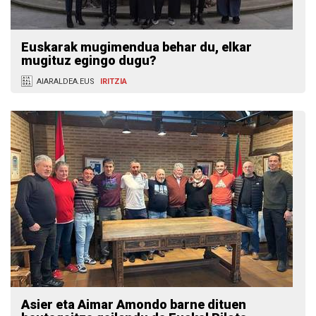
Euskarak mugimendua behar du, elkar
mugituz egingo dugu?
AIARALDEA.EUS
IRITZIA
Asier eta Aimar Amondo barne dituen