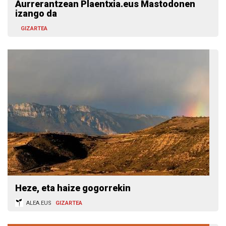
Aurrerantzean Plaentxia.eus Mastodonen
izango da
GIZARTEA
Heze, eta haize gogorrekin
ALEA.EUS
GIZARTEA