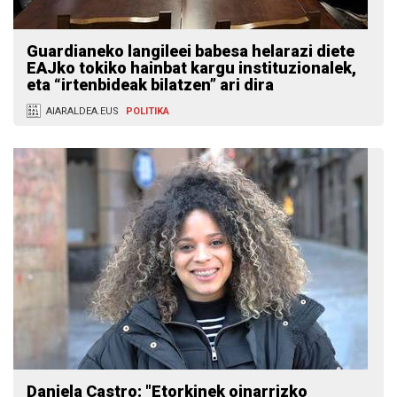
Guardianeko langileei babesa helarazi diete
EAJko tokiko hainbat kargu instituzionalek,
eta “irtenbideak bilatzen” ari dira
AIARALDEA.EUS
POLITIKA
Daniela Castro: "Etorkinek oinarrizko