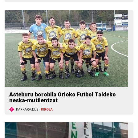
Asteburu borobila Orioko Futbol Taldeko
neska-mutilentzat
KARKARA.EUS
KIROLA