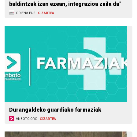
baldintzak izan ezean, integrazioa zaila da"
GOIENA.EUS
GIZARTEA
Durangaldeko guardiako farmaziak
ANBOTO.ORG
GIZARTEA