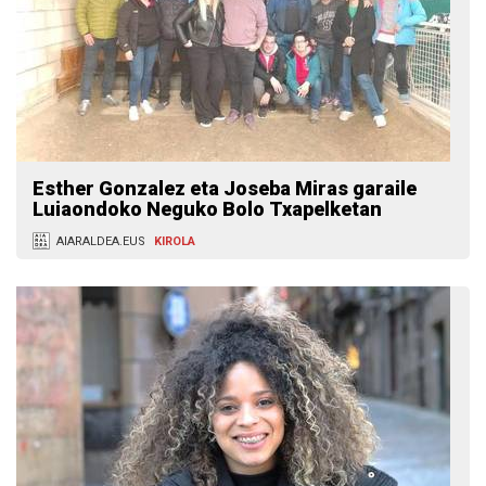
Esther Gonzalez eta Joseba Miras garaile
Luiaondoko Neguko Bolo Txapelketan
AIARALDEA.EUS
KIROLA