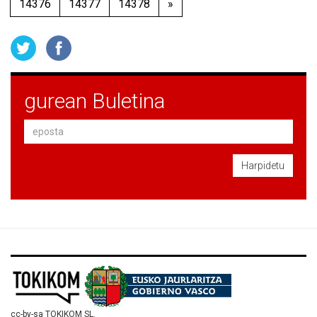
14376
14377
14378
»
gurean Buletina
Harpidetu
cc-by-sa TOKIKOM SL.