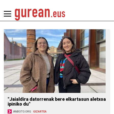
"Jaialdira datorrenak bere elkartasun aletxoa
ipiniko du"
ANBOTO.ORG
GIZARTEA