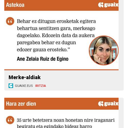
Merke-aldiak
GUAIXE.EUS
IRITZIA