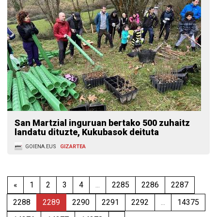
San Martzial inguruan bertako 500 zuhaitz
landatu dituzte, Kukubasok deituta
GOIENA.EUS
GIZARTEA
«
1
2
3
4
...
2285
2286
2287
2288
2289
2290
2291
2292
...
14375