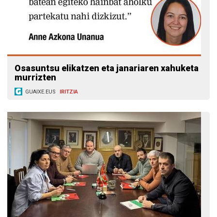
Osasuntsu elikatzen eta janariaren xahuketa
murrizten
GUAIXE.EUS
IRITZIA