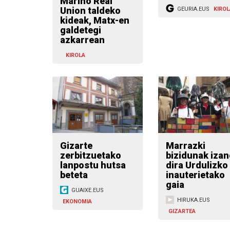
Mariño Real
Union taldeko
GEURIA.EUS
KIROL
kideak, Matx-en
galdetegi
azkarrean
KIROLA
Gizarte
Marrazki
zerbitzuetako
bizidunak iza
lanpostu hutsa
dira Urdulizko
beteta
inauterietako
gaia
GUAIXE.EUS
HIRUKA.EUS
EKONOMIA
GIZARTEA