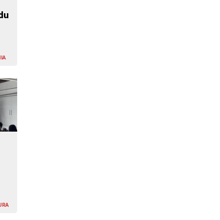
du
IA
URA