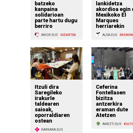
batzeko
lankidetza
kanpaina
akordioa egin 
solidarioan
Mexikoko El
parte hartu dugu
Marques
berriro
herriarekin
AIKOR.EUS
GIZARTEA
ALEA.EUS
EKONOM
Itzuli dira
Ceferina
Saregileko
Fontellasen
irakurle
bizitza
taldearen
antzerkira
saioak,
eraman dute
oporraldiaren
Atetzen
ostean
AMEZTI.EUS
KULT
KARKARA.EUS