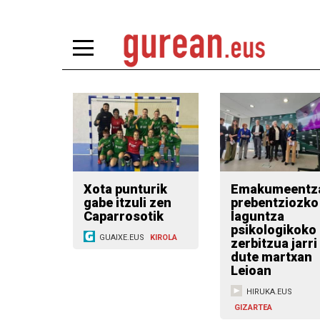
Xota punturik
Emakumeentz
gabe itzuli zen
prebentziozko
Caparrosotik
laguntza
psikologikoko
GUAIXE.EUS
KIROLA
zerbitzua jarri
dute martxan
Leioan
HIRUKA.EUS
GIZARTEA