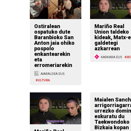
Ostiralean
Mariño Real
ospatuko dute
Union taldeko
Baranbioko San
kideak, Matx-
Anton jaia ohiko
galdetegi
pospolo
azkarrean
enkantearekin
KARKARA.EUS
KIR
eta
erromeriarekin
AIARALDEA.EUS
KULTURA
Maialen Sanc
arrigorriagarr
urrezko domi
eskuratu du
Taekwondoko
Bizkaia kopan