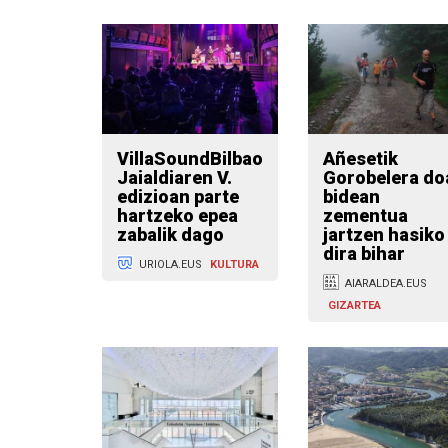
VillaSoundBilbao
Añesetik
Jaialdiaren V.
Gorobelera do
edizioan parte
bidean
hartzeko epea
zementua
zabalik dago
jartzen hasiko
dira bihar
URIOLA.EUS
KULTURA
AIARALDEA.EUS
GIZARTEA