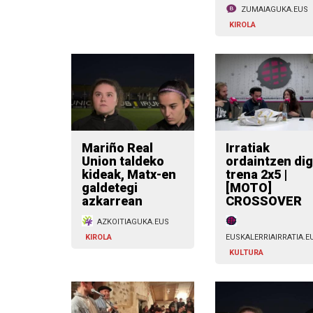
ZUMAIAGUKA.EUS
KIROLA
Mariño Real
Irratiak
Union taldeko
ordaintzen di
kideak, Matx-en
trena 2x5 |
galdetegi
[MOTO]
azkarrean
CROSSOVER
AZKOITIAGUKA.EUS
KIROLA
EUSKALERRIAIRRATIA.E
KULTURA