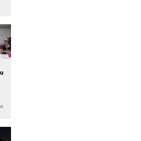
gu
US