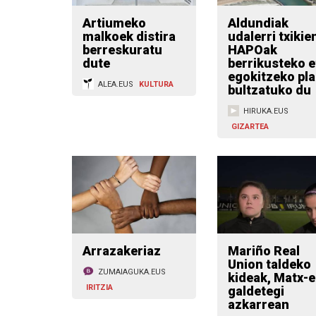
Artiumeko
Aldundiak
malkoek distira
udalerri txikie
berreskuratu
HAPOak
dute
berrikusteko e
egokitzeko pl
ALEA.EUS
KULTURA
bultzatuko du
HIRUKA.EUS
GIZARTEA
Arrazakeriaz
Mariño Real
Union taldeko
ZUMAIAGUKA.EUS
kideak, Matx-
IRITZIA
galdetegi
azkarrean