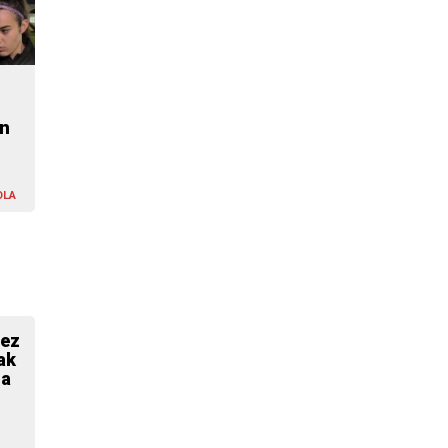
en
OLA
hez
ak
na