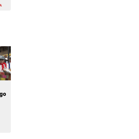
A
ngo