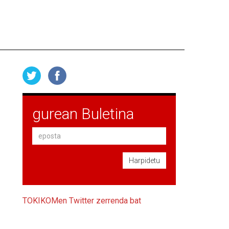
gurean Buletina
Harpidetu
TOKIKOMen Twitter zerrenda bat