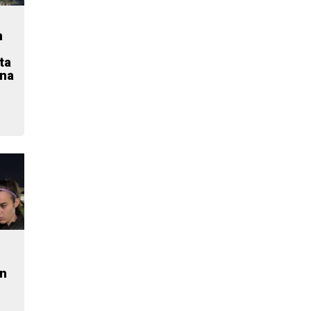
n
ta
ana
en