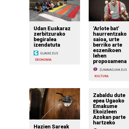
Udan Euskaraz
'Arlote bat'
zerbitzurako
haurrentzako
begiralea
saioa, urte
izendatuta
berriko arte
eszenikoen
GUAIXE.EUS
lehen
EKONOMIA
proposamena
ZUMAIAGUKA.EUS
KULTURA
Zabaldu dute
epea Ugaoko
Emakume
Ekoizleen
Azokan parte
hartzeko
Hazien Sareak