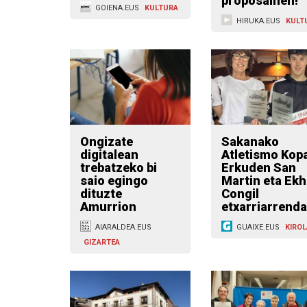
proposamen!
GOIENA.EUS
KULTURA
HIRUKA.EUS
KULT
Ongizate
Sakanako
digitalean
Atletismo Kopa
trebatzeko bi
Erkuden San
saio egingo
Martin eta Ekh
dituzte
Congil
Amurrion
etxarriarrend
AIARALDEA.EUS
GUAIXE.EUS
KIROL
GIZARTEA