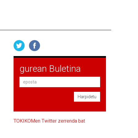
gurean Buletina
Harpidetu
TOKIKOMen Twitter zerrenda bat