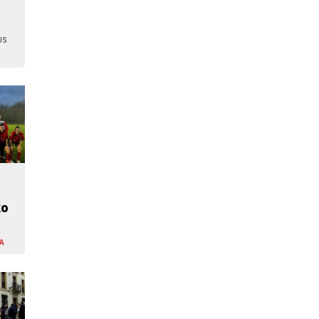
US
ko
A