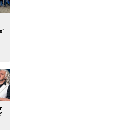
o"
r
?