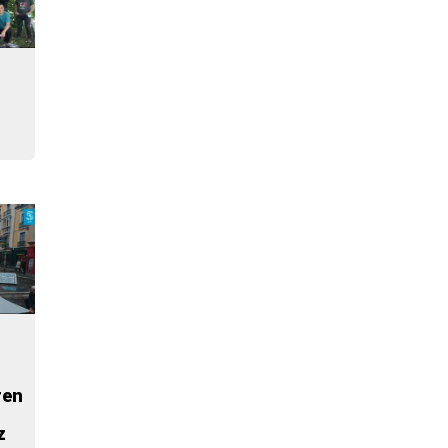
ren
z