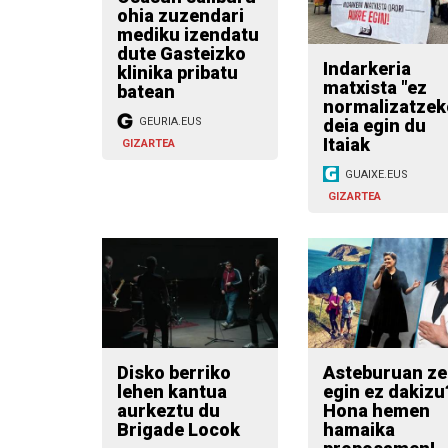
ohia zuzendari
mediku izendatu
dute Gasteizko
Indarkeria
klinika pribatu
matxista "ez
batean
normalizatzek
deia egin du
GEURIA.EUS
Itaiak
GIZARTEA
GUAIXE.EUS
GIZARTEA
Disko berriko
Asteburuan ze
lehen kantua
egin ez dakizu
aurkeztu du
Hona hemen
Brigade Locok
hamaika