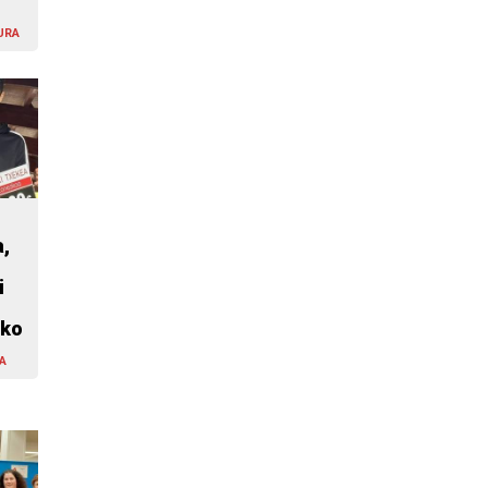
URA
,
i
ako
A