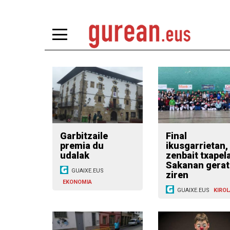
Garbitzaile
Final
premia du
ikusgarrietan,
udalak
zenbait txapel
Sakanan gerat
GUAIXE.EUS
ziren
EKONOMIA
GUAIXE.EUS
KIROL