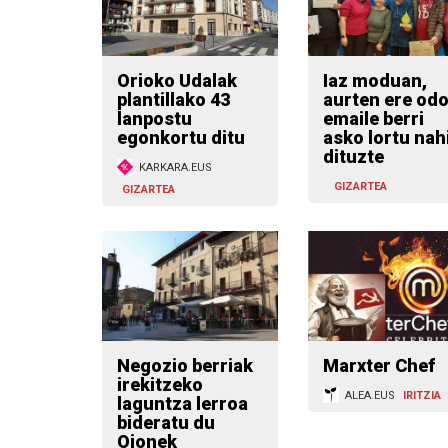
Orioko Udalak
Iaz moduan,
plantillako 43
aurten ere odo
lanpostu
emaile berri
egonkortu ditu
asko lortu nah
dituzte
KARKARA.EUS
GIZARTEA
GIZARTEA
Negozio berriak
Marxter Chef
irekitzeko
ALEA.EUS
IRITZIA
laguntza lerroa
bideratu du
Oionek