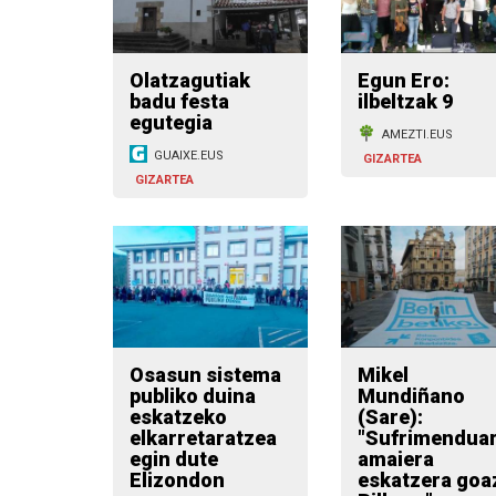
Olatzagutiak
Egun Ero:
badu festa
ilbeltzak 9
egutegia
AMEZTI.EUS
GUAIXE.EUS
GIZARTEA
GIZARTEA
Osasun sistema
Mikel
publiko duina
Mundiñano
eskatzeko
(Sare):
elkarretaratzea
"Sufrimendua
egin dute
amaiera
Elizondon
eskatzera goa