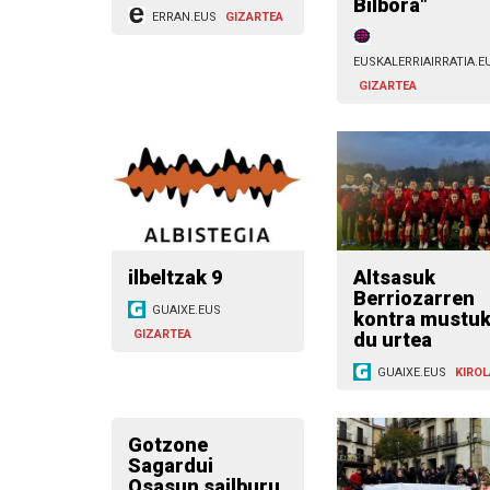
Bilbora"
ERRAN.EUS
GIZARTEA
EUSKALERRIAIRRATIA.E
GIZARTEA
ilbeltzak 9
Altsasuk
Berriozarren
GUAIXE.EUS
kontra mustu
GIZARTEA
du urtea
GUAIXE.EUS
KIROL
Gotzone
Sagardui
Osasun sailburu