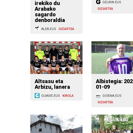
irekiko du
GEURIA.EUS
Arabako
GIZARTEA
sagardo
denboraldia
ALEA.EUS
GIZARTEA
Altsasu eta
Albistegia: 202
Arbizu, lanera
01-09
GUAIXE.EUS
KIROLA
GOIENA.EUS
GIZARTEA